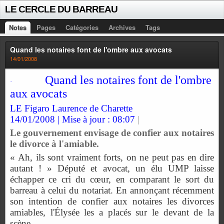
LE CERCLE DU BARREAU
Notes
Pages
Catégories
Archives
Tags
Quand les notaires font de l'ombre aux avocats
14/01/2008
Quand les notaires font de l'ombre
·
aux avocats
LE Figaro Laurence de Charette
14/01/2008 | Mise à jour : 08:07
|
Le gouvernement envisage de confier aux notaires
le divorce à l'amiable.
« Ah, ils sont vraiment forts, on ne peut pas en dire
autant ! » Député et avocat, un élu UMP laisse
échapper ce cri du cœur, en comparant le sort du
barreau à celui du notariat. En annonçant récemment
son intention de confier aux notaires les divorces
amiables, l'Élysée les a placés sur le devant de la
scène.