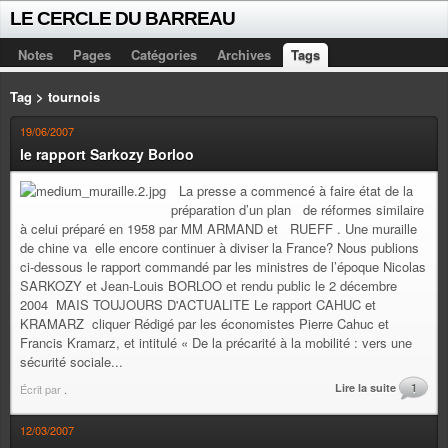
LE CERCLE DU BARREAU
Notes
Pages
Catégories
Archives
Tags
Tag > tournois
19/06/2007
le rapport Sarkozy Borloo
La presse a commencé à faire état de la
préparation d’un plan de réformes similaire
à celui préparé en 1958 par MM ARMAND et RUEFF . Une muraille
de chine va elle encore continuer à diviser la France? Nous publions
ci-dessous le rapport commandé par les ministres de l’époque Nicolas
SARKOZY et Jean-Louis BORLOO et rendu public le 2 décembre
2004 MAIS TOUJOURS D'ACTUALITE Le rapport CAHUC et
KRAMARZ cliquer Rédigé par les économistes Pierre Cahuc et
Francis Kramarz, et intitulé « De la précarité à la mobilité : vers une
sécurité sociale...
Lire la suite
1
Écrit par
.
12/03/2007