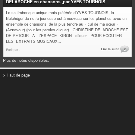
DELAROCHE en chansons ,par YVES TOURNOIS
La saltimbanque unique mais préférée d'YVES TOURNOIS, la
Belphégor de notre jeunesse est à nouveau sur les planches avec un
ensemble de chansons, de la plus tendre au « cul de ma sœur »
(Aznavour) (pour les paroles cliquer) CHRISTINE DELAROCHE EST
DE RETOUR A L’ESPACE KIRON cliquer POUR ECOUTER
LES EXTRAITS MUSICAUX...
Lire la suite
2
Écrit par
.
Plus de notes disponibles.
> Haut de page