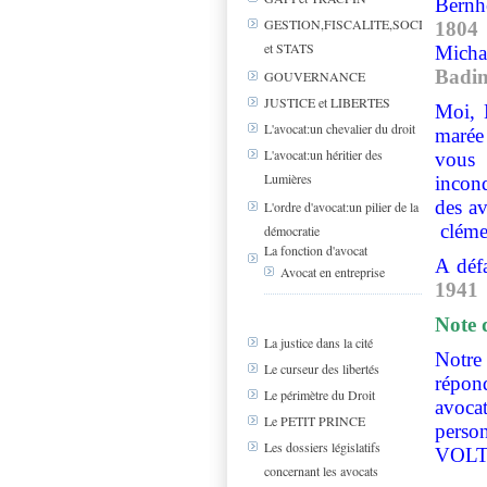
Bern
GESTION,FISCALITE,SOCIAL
1804
et STATS
Micha
Badin
GOUVERNANCE
JUSTICE et LIBERTES
Moi, 
L'avocat:un chevalier du droit
marée 
L'avocat:un héritier des
vous 
Lumières
incond
des a
L'ordre d'avocat:un pilier de la
clém
démocratie
La fonction d'avocat
A déf
Avocat en entreprise
1941
Note 
La justice dans la cité
Notre
Le curseur des libertés
répon
Le périmètre du Droit
avocat
Le PETIT PRINCE
perso
Les dossiers législatifs
VOLTA
concernant les avocats