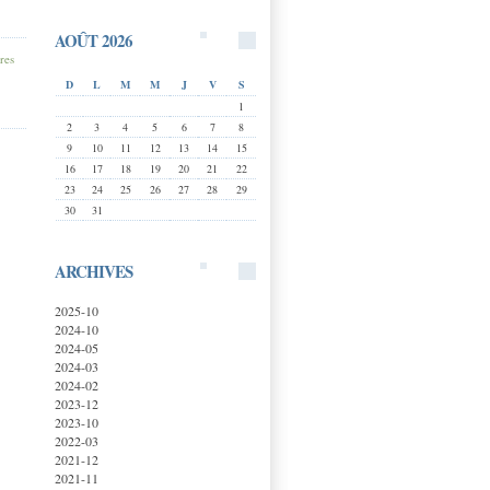
AOÛT 2026
res
D
L
M
M
J
V
S
1
2
3
4
5
6
7
8
9
10
11
12
13
14
15
16
17
18
19
20
21
22
23
24
25
26
27
28
29
30
31
ARCHIVES
2025-10
2024-10
2024-05
2024-03
2024-02
2023-12
2023-10
2022-03
2021-12
2021-11