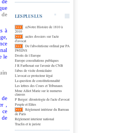
 de
que
 de
LES PLUS LUS
a)Notre Histoire de 1810 à
s à
2010
aa)les dossiers sur l'acte
uge,
d'avocat
nce
De l'absolutisme ordinal par PA
onal
IWEINS
Droits de l Europe
 le
Europe consultations publiques
J R Farthouat sur l'avenir du CNB
l'abus de visite domicilaire
juin
L'avocat ce protecteur légal
La question de constitutionnalité
Les lettres des Cours et Tribunaux
Mme Alliot Marie sur le numerus
clausus
, de
P Berger: déontologie de l'acte d'avocat
r ,
Peuple et Elites
Réglement intérieur du Barreau
 ce
de Paris
 de
Réglement interieur national
Tracfin et le juriste