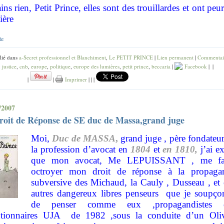
ins rien, Petit Prince, elles sont des trouillardes et ont peu
ière
te
lié dans
a-Secret professionnel et Blanchiment
,
Le PETIT PRINCE
|
Lien permanent
|
Commentai
:
justice
,
cnb
,
europe
,
politique
,
europe des lumières
,
petit prince
,
beccaria
|
Facebook
|
|
|
|
Imprimer
|
|
|
/2007
roit de Réponse de SE duc de Massa,grand juge
Moi,
Duc de MASSA
,
grand juge , père fondateu
la profession d’avocat en
1804
et
en 1810,
j’ai e
que mon avocat, Me LEPUISSANT , me fa
octroyer mon droit de réponse à la propaga
subversive des Michaud, la Cauly , Dusseau , et 
autres dangereux libres penseurs que je soupço
de penser comme eux ,propagandistes 
utionnaires UJA
de 1982 ,sous la conduite d’un Oliv