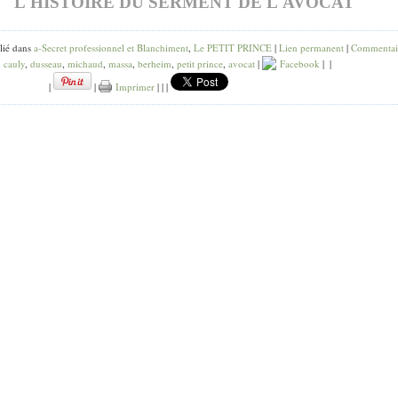
L'HISTOIRE DU SERMENT DE L'AVOCAT
lié dans
a-Secret professionnel et Blanchiment
,
Le PETIT PRINCE
|
Lien permanent
|
Commentai
:
cauly
,
dusseau
,
michaud
,
massa
,
berheim
,
petit prince
,
avocat
|
Facebook
|
|
|
|
Imprimer
|
|
|