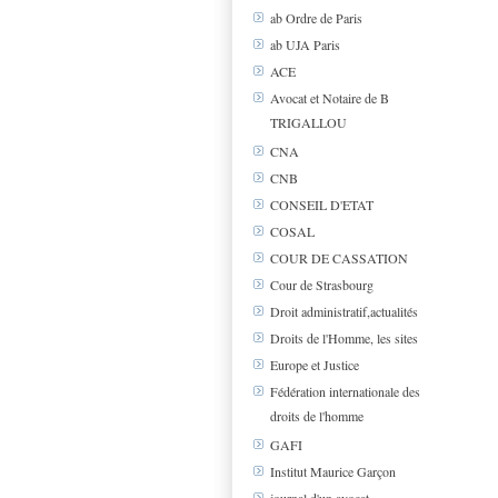
ab Ordre de Paris
ab UJA Paris
ACE
Avocat et Notaire de B
TRIGALLOU
CNA
CNB
CONSEIL D'ETAT
COSAL
COUR DE CASSATION
Cour de Strasbourg
Droit administratif,actualités
Droits de l'Homme, les sites
Europe et Justice
Fédération internationale des
droits de l'homme
GAFI
Institut Maurice Garçon