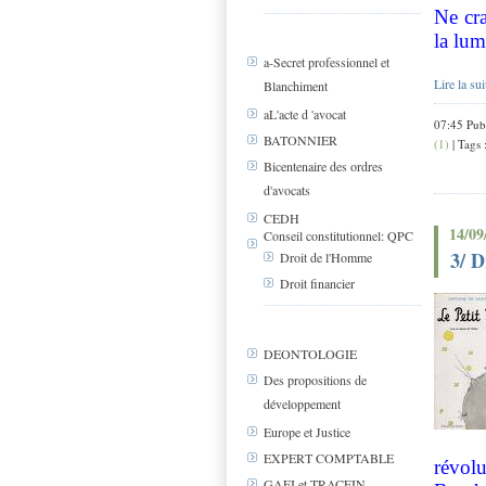
Ne cra
la lum
a-Secret professionnel et
Lire la sui
Blanchiment
aL'acte d 'avocat
07:45 Pub
BATONNIER
(1)
| Tags 
Bicentenaire des ordres
d'avocats
CEDH
14/09
Conseil constitutionnel: QPC
3/ D
Droit de l'Homme
Droit financier
DEONTOLOGIE
Des propositions de
développement
Europe et Justice
EXPERT COMPTABLE
révol
GAFI et TRACFIN