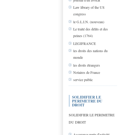
journal d'un avocat
Law library of the US
congress
le G.L.I.N. (nouveau)
Le traité des délits et des
peines (1764)
LEGIFRANCE
les droits des nations du
monde
les droits étrangers
Notaires de France
service public
SOLIDIFIER LE
PERIMETRE DU
DROIT
SOLIDIFIER LE PERIMETRE
DU DROIT
Assurance perte d'activité