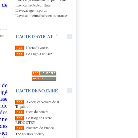
r de
L'avocat protecteur légal
L’avocat agent sportif
L’avocat intermédiaire en assurances
L'ACTE D'AVOCAT
res
L'acte d'avocats
Le Logo à utiliser
r de
L'ACTE DE NOTAIRE
xigé
sse
Avocat et Notaire de B
nde
Trigallou
l'acte de notaire
des
Le Blog de Pierre
nne
REDOUTEY
des
Notaires de France
ier
The notaries society