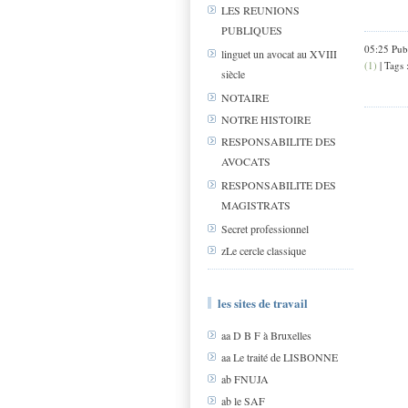
LES REUNIONS
PUBLIQUES
05:25 Pub
linguet un avocat au XVIII
(1)
| Tags 
siècle
NOTAIRE
NOTRE HISTOIRE
RESPONSABILITE DES
AVOCATS
RESPONSABILITE DES
MAGISTRATS
Secret professionnel
zLe cercle classique
les sites de travail
aa D B F à Bruxelles
aa Le traité de LISBONNE
ab FNUJA
ab le SAF