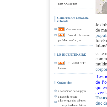
DES COMPTES
Gouvernance nationale
et locale
Je doi
Gouvernance
de man
popul
L’avocat et la morale
forcé
par Maurice Garçon
lui-m
ce ter
LE BICENTENAIRE
comme
1810-2010 Notre
multin
histoire
corpo
Les ma
de l’
Catégories
qui es
a déclaration de soupçon
avec 
a)l'acte de notaire
Trans
a-historique des tribunes
duc d
les précédentes lettres