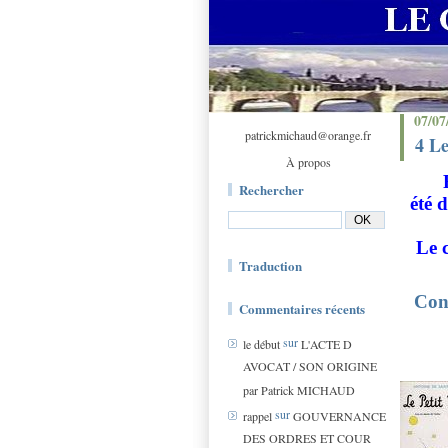
07/07
patrickmichaud@orange.fr
4 Le
À propos
Rechercher
été 
Le c
Traduction
Cons
Commentaires récents
sur
le début
L'ACTE D
AVOCAT / SON ORIGINE
par Patrick MICHAUD
sur
rappel
GOUVERNANCE
DES ORDRES ET COUR