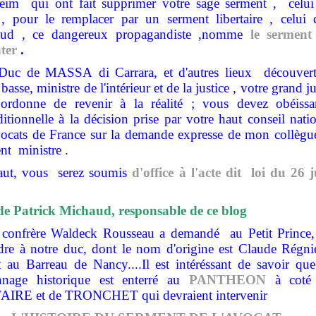
heim
qui ont fait supprimer votre sage serment ,
celui
, pour le remplacer par un serment libertaire , celui 
ud , ce dangereux propagandiste ,nomme
le serment
ter
.
Duc de MASSA di Carrara, et d'autres lieux découvert
basse, ministre de l'intérieur et de la justice , votre grand j
ordonne de revenir à la réalité ; vous devez obéissa
itionnelle à la décision prise par votre haut conseil nati
vocats de France sur la demande expresse de mon collègue
ent
ministre .
aut, vous serez soumis
d'office à l'acte dit loi du 26 
de Patrick Michaud, responsable de ce blog
 confrère Waldeck Rousseau a demandé
au Petit Prince
dre à notre duc, dont le nom d'origine est Claude Régnie
 au Barreau de Nancy....Il est intéréssant de savoir que
nnage historique est enterré au
PANTHEON
à coté
IRE et de TRONCHET qui devraient intervenir