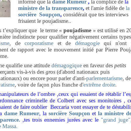
informé que la
dame Rumeur
,
la complice de
la
ministre de la transparence
,
et l'amie fidèle de
la
sorcière Soupçon
,
considérait que tes interviews
frisaient le poujadisme..
s t’expliquer que le terme «
poujadisme
» est utilisé en 
ière indistincte pour qualifier négativement certains type
isme
, de
corporatisme
et de
démagogie
qui n'ont 
ment de rapport avec le mouvement initié par Pierre Pouj
ême.
me qualifie une attitude
démagogique
en faveur des
petits
rçants vis-à-vis des
gros
(d'abord nationaux puis
ationaux) ou encore pour parler d'anti-
parlementarisme
, de
ratisme
, voire de façon plus franche d'
extrême droite
.
nipulateurs de l’ombre ,ceux qui essaient de rétablir l’es
ordonnance criminelle de Colbert avec ses monitoires , c
saient de faire oublier Beccaria vont essayer de te déstabil
la
dame Rumeur
, la
sorcière Soupçon
et
la ministre de
parence.
,tes trois ennemies jurées avec le
"grand juge"
e Massa.