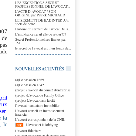
LES EXCEPTIONS SECRET
PROFESSIONNEL DE L’AVOCAT...
L'ACTE D AVOCAT / SON
ORIGINE par Patrick MICHAUD
LE SERMENT DE BADINTER :Un
socle de notre...
Histoire du serment de l avocat De la...
2007
L'intolérance serait elle de retour???
s de
Secret Professionnel:ses limites par
JM...
pas
le secret de l avocat est il un fonds de...
ade
NOUVELLES ACTIVITÉS
(a)Le passé en 1669
(a)Le passé en 1842
(projet ) l'avocat du comité d'entreprise
(projet )L'avocat du Family Office
prit
(projet) L'avocat dans la cité
eux
l' avocat mandataire immobilier
iser
L'avocat conseil en investissement
financier
 la
L'avocat correspondant de la CNIL
, le
L'avocat et le lobbying
L'avocat fiduciaire
L'avocat gestionnaire de patrimoine