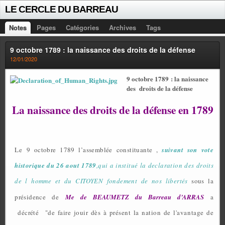
LE CERCLE DU BARREAU
Notes
Pages
Catégories
Archives
Tags
9 octobre 1789 : la naissance des droits de la défense
12/01/2020
9 octobre 1789 : la naissance
des
droits de la défense
La naissance des droits de la défense en 1789
Le 9 octobre 1789 l’assemblée constituante ,
suivant son vote
historique du 26 aout 1789
,qui a institué la declaration des droits
de l homme et du CITOYEN fondement de nos libertés
sous la
présidence de
Me de BEAUMETZ du Barreau d’ARRAS
a
décrété
"
de faire jouir dès à présent la nation de l'avantage de