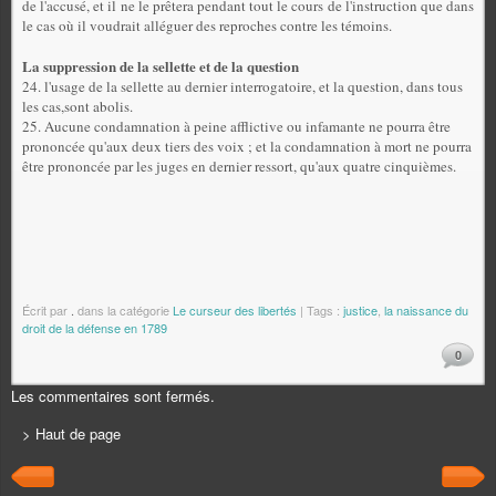
de l'accusé, et il ne le prêtera pendant tout le cours de l'instruction que dans
le cas où il voudrait alléguer des reproches contre les témoins.
La suppression de la sellette et de la question
24. l
'usage de la sellette au dernier interrogatoire, et la question, dans tous
les cas,
sont abolis.
25. Aucune condamnation à peine afflictive ou infamante ne pourra être
prononcée qu'aux deux tiers des voix ; et la condamnation à mort ne pourra
être prononcée par les juges en dernier ressort, qu'aux quatre cinquièmes.
Écrit par
.
dans la catégorie
Le curseur des libertés
| Tags :
justice
,
la naissance du
droit de la défense en 1789
0
Les commentaires sont fermés.
> Haut de page