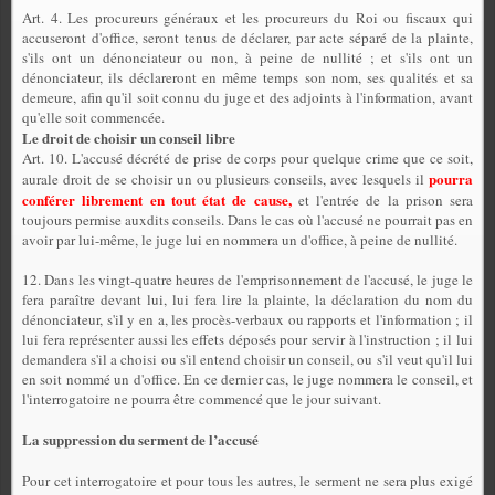
Art. 4. Les procureurs généraux et les procureurs du Roi ou fiscaux qui
accuseront d'office, seront tenus de déclarer, par acte séparé de la plainte,
s'ils ont un dénonciateur ou non, à peine de nullité ; et s'ils ont un
dénonciateur, ils déclareront en même temps son nom, ses qualités et sa
demeure, afin qu'il soit connu du juge et des adjoints à l'information, avant
qu'elle soit commencée.
Le droit de choisir un conseil libre
Art. 10. L'accusé décrété de prise de corps pour quelque crime que ce soit,
pourra
aurale droit de se choisir un ou plusieurs conseils, avec lesquels il
conférer librement en tout état de cause,
et l'entrée de la prison sera
toujours permise auxdits conseils. Dans le cas où l'accusé ne pourrait pas en
avoir par lui-même, le juge lui en nommera un d'office, à peine de nullité.
12. Dans les vingt-quatre heures de l'emprisonnement de l'accusé, le juge le
fera paraître devant lui, lui fera lire la plainte, la déclaration du nom du
dénonciateur, s'il y en a, les procès-verbaux ou rapports et l'information ; il
lui fera représenter aussi les effets déposés pour servir à l'instruction ; il lui
demandera s'il a choisi ou s'il entend choisir un conseil, ou s'il veut qu'il lui
en soit nommé un d'office. En ce dernier cas, le juge nommera le conseil, et
l'interrogatoire ne pourra être commencé que le jour suivant.
La suppression du serment de l’accusé
Pour cet interrogatoire et pour tous les autres, le serment ne sera plus exigé