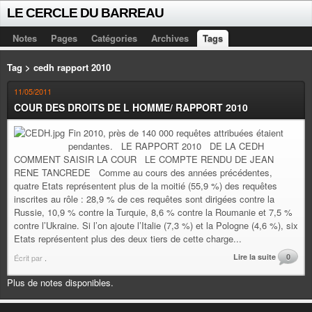
LE CERCLE DU BARREAU
Notes
Pages
Catégories
Archives
Tags
Tag > cedh rapport 2010
11/05/2011
COUR DES DROITS DE L HOMME/ RAPPORT 2010
Fin 2010, près de 140 000 requêtes attribuées étaient
pendantes. LE RAPPORT 2010 DE LA CEDH
COMMENT SAISIR LA COUR LE COMPTE RENDU DE JEAN
RENE TANCREDE Comme au cours des années précédentes,
quatre Etats représentent plus de la moitié (55,9 %) des requêtes
inscrites au rôle : 28,9 % de ces requêtes sont dirigées contre la
Russie, 10,9 % contre la Turquie, 8,6 % contre la Roumanie et 7,5 %
contre l’Ukraine. Si l’on ajoute l’Italie (7,3 %) et la Pologne (4,6 %), six
Etats représentent plus des deux tiers de cette charge...
Lire la suite
0
Écrit par
.
Plus de notes disponibles.