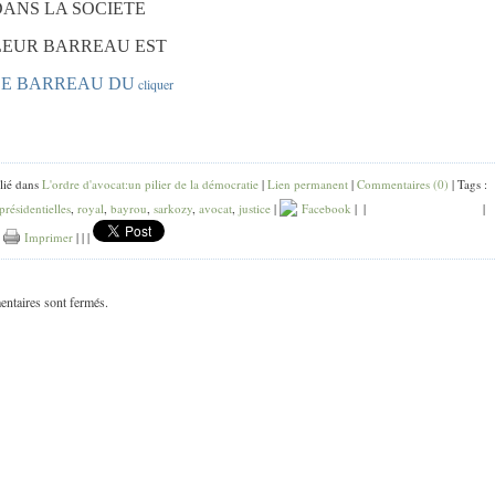
DANS LA SOCIETE
R BARREAU EST
E BARREAU DU
cliquer
lié dans
L'ordre d'avocat:un pilier de la démocratie
|
Lien permanent
|
Commentaires (0)
| Tags :
présidentielles
,
royal
,
bayrou
,
sarkozy
,
avocat
,
justice
|
Facebook
|
|
|
|
Imprimer
|
|
|
ntaires sont fermés.