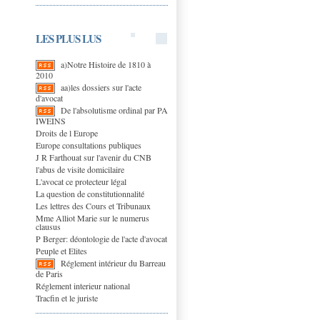
LES PLUS LUS
a)Notre Histoire de 1810 à
2010
aa)les dossiers sur l'acte
d'avocat
De l'absolutisme ordinal par PA
IWEINS
Droits de l Europe
Europe consultations publiques
J R Farthouat sur l'avenir du CNB
l'abus de visite domicilaire
L'avocat ce protecteur légal
La question de constitutionnalité
Les lettres des Cours et Tribunaux
Mme Alliot Marie sur le numerus
clausus
P Berger: déontologie de l'acte d'avocat
Peuple et Elites
Réglement intérieur du Barreau
de Paris
Réglement interieur national
Tracfin et le juriste