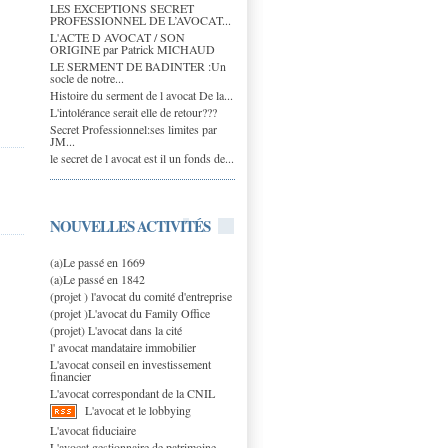
LES EXCEPTIONS SECRET
PROFESSIONNEL DE L’AVOCAT...
L'ACTE D AVOCAT / SON
ORIGINE par Patrick MICHAUD
LE SERMENT DE BADINTER :Un
socle de notre...
Histoire du serment de l avocat De la...
L'intolérance serait elle de retour???
Secret Professionnel:ses limites par
JM...
le secret de l avocat est il un fonds de...
NOUVELLES ACTIVITÉS
(a)Le passé en 1669
(a)Le passé en 1842
(projet ) l'avocat du comité d'entreprise
(projet )L'avocat du Family Office
(projet) L'avocat dans la cité
l' avocat mandataire immobilier
L'avocat conseil en investissement
financier
L'avocat correspondant de la CNIL
L'avocat et le lobbying
L'avocat fiduciaire
L'avocat gestionnaire de patrimoine