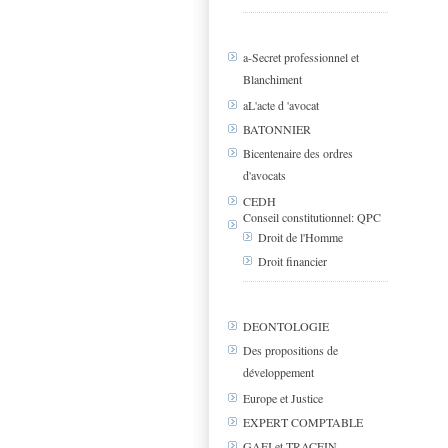
a-Secret professionnel et
Blanchiment
aL'acte d 'avocat
BATONNIER
Bicentenaire des ordres
d'avocats
CEDH
Conseil constitutionnel: QPC
Droit de l'Homme
Droit financier
DEONTOLOGIE
Des propositions de
développement
Europe et Justice
EXPERT COMPTABLE
GAFI et TRACFIN