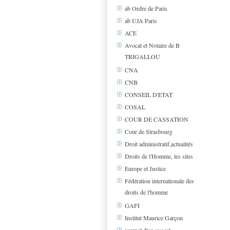
ab Ordre de Paris
ab UJA Paris
ACE
Avocat et Notaire de B
TRIGALLOU
CNA
CNB
CONSEIL D'ETAT
COSAL
COUR DE CASSATION
Cour de Strasbourg
Droit administratif,actualités
Droits de l'Homme, les sites
Europe et Justice
Fédération internationale des
droits de l'homme
GAFI
Institut Maurice Garçon