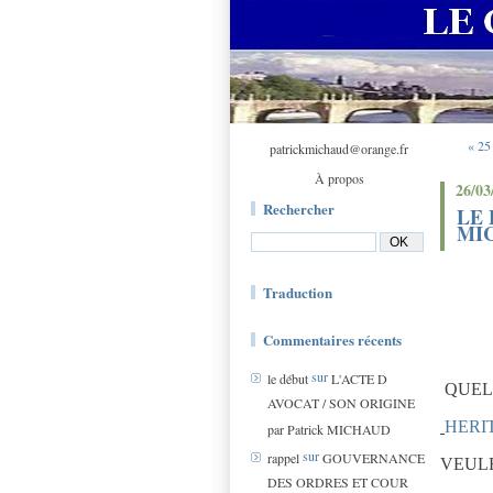
« 25
patrickmichaud@orange.fr
À propos
26/03
Rechercher
LE 
MI
Traduction
Commentaires récents
sur
le début
L'ACTE D
QUEL
AVOCAT / SON ORIGINE
HERI
par Patrick MICHAUD
sur
rappel
GOUVERNANCE
VEUL
DES ORDRES ET COUR