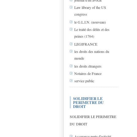
journal d'un avocat
Law library of the US
congress
le G.L.I.N. (nouveau)
Le traité des délits et des
peines (1764)
LEGIFRANCE
les droits des nations du
monde
les droits étrangers
Notaires de France
service public
SOLIDIFIER LE
PERIMETRE DU
DROIT
SOLIDIFIER LE PERIMETRE
DU DROIT
Assurance perte d'activité