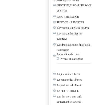
GESTION,FISCALITE,SOCIAL
et STATS
GOUVERNANCE
JUSTICE et LIBERTES
L'avocat:un chevalier du droit
L'avocat:un héritier des
Lumières
L'ordre d'avocat:un pilier de la
démocratie
La fonction d'avocat
Avocat en entreprise
La justice dans la cité
Le curseur des libertés
Le périmètre du Droit
Le PETIT PRINCE
Les dossiers législatifs
concernant les avocats