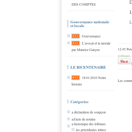
DES COMPTES
LEU
Gouvernance nationale
L
et locale
Gouvernance
L’avocat et la morale
12:45 Pub
par Maurice Garçon
politique
,
LE BICENTENAIRE
1810-2010 Notre
Les comme
histoire
Catégories
a déclaration de soupçon
a)l'acte de notaire
a-historique des tribunes
les précédentes lettres