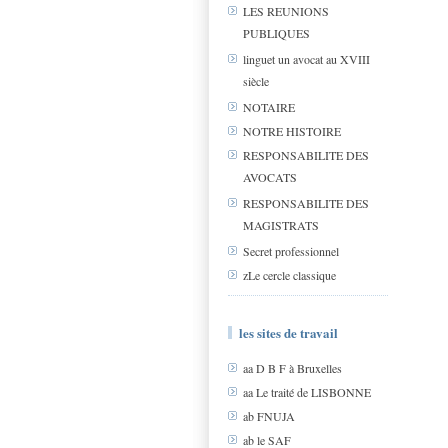
LES REUNIONS
PUBLIQUES
linguet un avocat au XVIII
siècle
NOTAIRE
NOTRE HISTOIRE
RESPONSABILITE DES
AVOCATS
RESPONSABILITE DES
MAGISTRATS
Secret professionnel
zLe cercle classique
les sites de travail
aa D B F à Bruxelles
aa Le traité de LISBONNE
ab FNUJA
ab le SAF