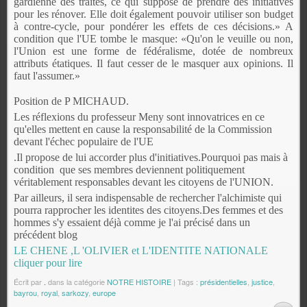
gardienne des traités, ce qui suppose de prendre des initiatives
pour les rénover. Elle doit également pouvoir utiliser son budget
à contre-cycle, pour pondérer les effets de ces décisions.» A
condition que l'UE tombe le masque: «Qu'on le veuille ou non,
l'Union est une forme de fédéralisme, dotée de nombreux
attributs étatiques. Il faut cesser de le masquer aux opinions. Il
faut l'assumer.»
Position de P MICHAUD.
Les réflexions du professeur Meny sont innovatrices en ce
qu'elles mettent en cause la responsabilité de la Commission
devant l'échec populaire de l'UE
.Il propose de lui accorder plus d'initiatives.Pourquoi pas mais à
condition que ses membres deviennent politiquement
véritablement responsables devant les citoyens de l'UNION.
Par ailleurs, il sera indispensable de rechercher l'alchimiste qui
pourra rapprocher les identites des citoyens.Des femmes et des
hommes s'y essaient déjà comme je l'ai précisé dans un
précédent blog
LE CHENE ,L 'OLIVIER et L'IDENTITE NATIONALE
cliquer pour lire
Écrit par
.
dans la catégorie
NOTRE HISTOIRE
| Tags :
présidentielles
,
justice
,
bayrou
,
royal
,
sarkozy
,
europe