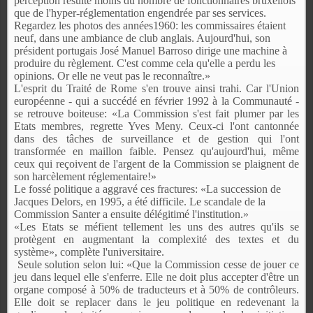
perception résulte moins du nombre de fonctionnaires bruxellois
que de l'hyper-réglementation engendrée par ses services.
Regardez les photos des années1960: les commissaires étaient
neuf, dans une ambiance de club anglais. Aujourd'hui, son
président portugais José Manuel Barroso dirige une machine à
produire du règlement. C'est comme cela qu'elle a perdu les
opinions. Or elle ne veut pas le reconnaître.»
L'esprit du Traité de Rome s'en trouve ainsi trahi. Car l'Union
européenne - qui a succédé en février 1992 à la Communauté -
se retrouve boiteuse: «La Commission s'est fait plumer par les
Etats membres, regrette Yves Meny. Ceux-ci l'ont cantonnée
dans des tâches de surveillance et de gestion qui l'ont
transformée en maillon faible. Pensez qu'aujourd'hui, même
ceux qui reçoivent de l'argent de la Commission se plaignent de
son harcèlement réglementaire!»
Le fossé politique a aggravé ces fractures: «La succession de
Jacques Delors, en 1995, a été difficile. Le scandale de la
Commission Santer a ensuite délégitimé l'institution.»
«Les Etats se méfient tellement les uns des autres qu'ils se
protègent en augmentant la complexité des textes et du
système», complète l'universitaire.
Seule solution selon lui: «Que la Commission cesse de jouer ce
jeu dans lequel elle s'enferre. Elle ne doit plus accepter d'être un
organe composé à 50% de traducteurs et à 50% de contrôleurs.
Elle doit se replacer dans le jeu politique en redevenant la