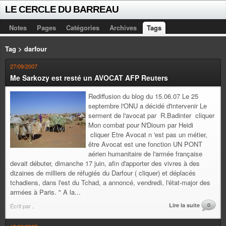
LE CERCLE DU BARREAU
Notes
Pages
Catégories
Archives
Tags
Tag > darfour
27/09/2007
Me Sarkozy est resté un AVOCAT AFP Reuters
Rediffusion du blog du 15.06.07 Le 25
septembre l'ONU a décidé d'intervenir Le
serment de l'avocat par R.Badinter cliquer
Mon combat pour N'Dioum par Heidi
cliquer Etre Avocat n 'est pas un métier,
être Avocat est une fonction UN PONT
aérien humanitaire de l'armée française
devait débuter, dimanche 17 juin, afin d'apporter des vivres à des
dizaines de milliers de réfugiés du Darfour ( cliquer) et déplacés
tchadiens, dans l'est du Tchad, a annoncé, vendredi, l'état-major des
armées à Paris. " A la...
Lire la suite
0
Écrit par
.