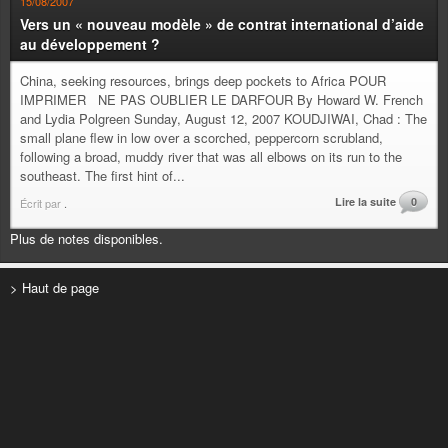
15/08/2007
Vers un « nouveau modèle » de contrat international d’aide
au développement ?
China, seeking resources, brings deep pockets to Africa POUR
IMPRIMER NE PAS OUBLIER LE DARFOUR By Howard W. French
and Lydia Polgreen Sunday, August 12, 2007 KOUDJIWAI, Chad : The
small plane flew in low over a scorched, peppercorn scrubland,
following a broad, muddy river that was all elbows on its run to the
southeast. The first hint of...
Lire la suite
0
Écrit par
.
Plus de notes disponibles.
> Haut de page