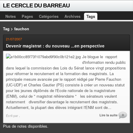
LE CERCLE DU BARREAU
Notes
Pages
Catégories
Archives
Tags
Tag > fauchon
21/07/2007
Devenir magistrat : du nouveau ...en perspective
Je blogue le rapport
d'information rendu public
dans lequel la commission des Lois du Sénat lance vingt propositions
pour réformer le recrutement et la formation des magistrats. La
principale mesure avancée par le rapport rédigé par Pierre Fauchon
(UC-UDF) et Charles Gautier (PS) consiste à créer un nouveau statut
pour les jeunes diplômés de l'Ecole nationale de la magistrature
(ENM), celui de " magistrat référendaire " les sénateurs veulent
notamment diversifier davantage le recrutement des magistrats.
Actuellement, la plupart des élèves intégrant l'ENM sont de...
Lire la suite
0
Écrit par
.
Plus de notes disponibles.