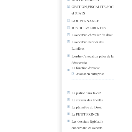
GESTION,FISCALITE,SOCIAL
et STATS
GOUVERNANCE
JUSTICE et LIBERTES
L'avocat:un chevalier du droit
L'avocat:un héritier des
Lumières
L'ordre d'avocat:un pilier de la
démocratie
La fonction d'avocat
Avocat en entreprise
La justice dans la cité
Le curseur des libertés
Le périmètre du Droit
Le PETIT PRINCE
Les dossiers législatifs
concernant les avocats