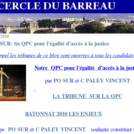
/2010
SUR: Sa QPC pour l'égalité d’accès à la justice
pel les tribunes de ce blog sont ouvertes à tous les candidats
Notre QPC pour l'égalité
d’accès à la jus
PO SUR
C PALEY VINCENT
par
et
LA TRIBUNE
SUR LA QPC
BATONNAT 2010 LES ENJEUX
PO SUR
C PALEY VINCENT
pe
et
souhaite constituer