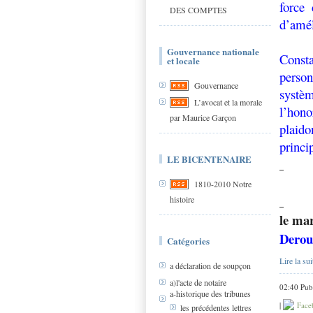
force 
DES COMPTES
d’amél
Gouvernance nationale
Consta
et locale
perso
Gouvernance
systèm
L’avocat et la morale
l’hon
par Maurice Garçon
plaido
princi
LE BICENTENAIRE
1810-2010 Notre
histoire
le mar
Derou
Catégories
Lire la sui
a déclaration de soupçon
a)l'acte de notaire
02:40 Pub
a-historique des tribunes
|
Face
les précédentes lettres