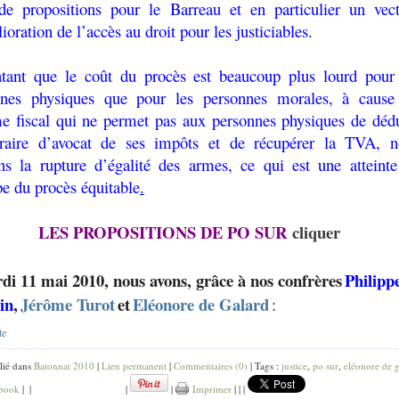
de propositions pour le Barreau et en particulier un vec
ioration de l’accès au droit pour les justiciables.
tant que le coût du procès est beaucoup plus lourd pour 
nnes physiques que pour les personnes morales, à cause
e fiscal qui ne permet pas aux personnes physiques de déd
oraire d’avocat de ses impôts et de récupérer la TVA, n
ns la rupture d’égalité des armes, ce qui est une atteint
pe du procès équitable
.
LES PROPOSITIONS DE PO SUR
cliquer
di 11 mai 2010, nous avons, grâce à nos confrères
Philipp
in
,
Jérôme Turot
et
Eléonore de Galard
:
te
lié dans
Batonnat 2010
|
Lien permanent
|
Commentaires (0)
| Tags :
justice
,
po sur
,
eléonore de 
book
|
|
|
|
Imprimer
|
|
|