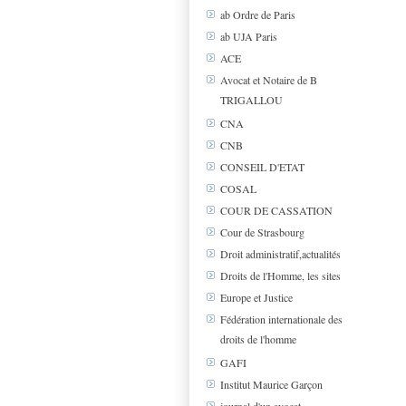
ab Ordre de Paris
ab UJA Paris
ACE
Avocat et Notaire de B
TRIGALLOU
CNA
CNB
CONSEIL D'ETAT
COSAL
COUR DE CASSATION
Cour de Strasbourg
Droit administratif,actualités
Droits de l'Homme, les sites
Europe et Justice
Fédération internationale des
droits de l'homme
GAFI
Institut Maurice Garçon