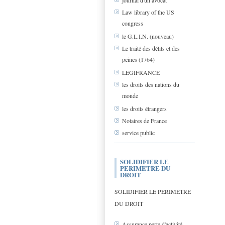
journal d'un avocat
Law library of the US
congress
le G.L.I.N. (nouveau)
Le traité des délits et des
peines (1764)
LEGIFRANCE
les droits des nations du
monde
les droits étrangers
Notaires de France
service public
SOLIDIFIER LE
PERIMETRE DU
DROIT
SOLIDIFIER LE PERIMETRE
DU DROIT
Assurance perte d'activité