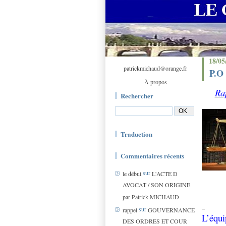
18/05
patrickmichaud@orange.fr
P.O 
À propos
Rap
Rechercher
Traduction
Commentaires récents
sur
le début
L'ACTE D
AVOCAT / SON ORIGINE
par Patrick MICHAUD
sur
rappel
GOUVERNANCE
L’équi
DES ORDRES ET COUR