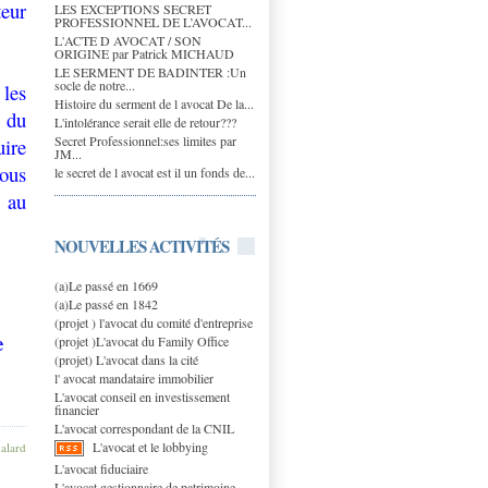
teur
LES EXCEPTIONS SECRET
PROFESSIONNEL DE L’AVOCAT...
L'ACTE D AVOCAT / SON
ORIGINE par Patrick MICHAUD
LE SERMENT DE BADINTER :Un
socle de notre...
les
Histoire du serment de l avocat De la...
 du
L'intolérance serait elle de retour???
Secret Professionnel:ses limites par
uire
JM...
ous
le secret de l avocat est il un fonds de...
e au
NOUVELLES ACTIVITÉS
(a)Le passé en 1669
(a)Le passé en 1842
(projet ) l'avocat du comité d'entreprise
e
(projet )L'avocat du Family Office
(projet) L'avocat dans la cité
l' avocat mandataire immobilier
L'avocat conseil en investissement
financier
L'avocat correspondant de la CNIL
L'avocat et le lobbying
galard
L'avocat fiduciaire
L'avocat gestionnaire de patrimoine