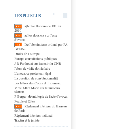
LES PLUS LUS
a)Notre Histoire de 1810 à
2010
aa)les dossiers sur l'acte
d'avocat
De l'absolutisme ordinal par PA
IWEINS
Droits de l Europe
Europe consultations publiques
J R Farthouat sur l'avenir du CNB
l'abus de visite domicilaire
L'avocat ce protecteur légal
La question de constitutionnalité
Les lettres des Cours et Tribunaux
Mme Alliot Marie sur le numerus
clausus
P Berger: déontologie de l'acte d'avocat
Peuple et Elites
Réglement intérieur du Barreau
de Paris
Réglement interieur national
Tracfin et le juriste