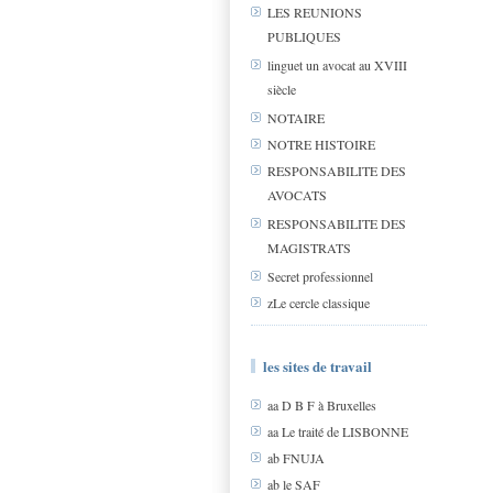
LES REUNIONS
PUBLIQUES
linguet un avocat au XVIII
siècle
NOTAIRE
NOTRE HISTOIRE
RESPONSABILITE DES
AVOCATS
RESPONSABILITE DES
MAGISTRATS
Secret professionnel
zLe cercle classique
les sites de travail
aa D B F à Bruxelles
aa Le traité de LISBONNE
ab FNUJA
ab le SAF