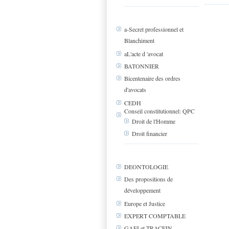
a-Secret professionnel et
Blanchiment
aL'acte d 'avocat
BATONNIER
Bicentenaire des ordres
d'avocats
CEDH
Conseil constitutionnel: QPC
Droit de l'Homme
Droit financier
DEONTOLOGIE
Des propositions de
développement
Europe et Justice
EXPERT COMPTABLE
GAFI et TRACFIN