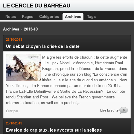
LE CERCLE DU BARREAU
Notes
Pages
Catégories
Archives
Tags
Archives > 2013-10
28/10/2013
Un débat citoyen la crise de la dette
M algré les efforts de chacun ; la dette augmente
Le prix Nobel d'économie, l'Américain Paul
Krugman, prend la défense de la France, dans
une chronique sur son blog "La conscience d'un
libéral " sur le site du quotidien américain New
York Times , La France menacée par un mur de dette en 2015 La
France Est-Elle Définitivement Sortie De La Récession? Le compte
rendu Standart and Poor We believe the French government's
reforms to taxation, as well as to product,...
Lire la suite
0
Écrit par
.
25/10/2013
Evasion de capitaux, les avocats sur la sellette