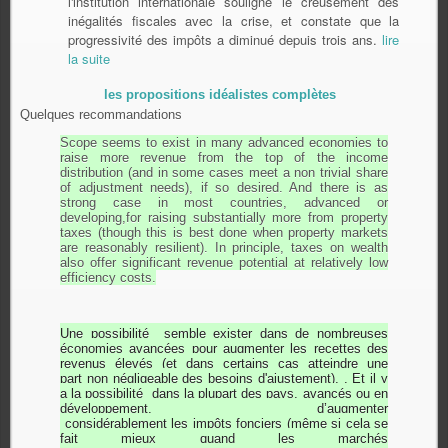
l'institution internationale souligne le creusement des
inégalités fiscales avec la crise, et constate que la
progressivité des impôts a diminué depuis trois ans.
lire
la suite
les propositions idéalistes complètes
Quelques recommandations
Scope seems to exist in many advanced economies to
raise more revenue from the top of the income
distribution (and in some cases meet a non trivial share
of adjustment needs), if so desired. And there is as
strong case in most countries, advanced or
developing,for raising substantially more from property
taxes (though this is best done when property markets
are reasonably resilient). In principle, taxes on wealth
also offer significant revenue potential at relatively low
efficiency costs.
Une possibilité
semble exister dans
de nombreuses
économies avancées
pour
augmenter les recettes
des
revenus
élevés
(
et dans certains cas
atteindre
une
part
non
négligeable
des besoins
d'ajustement
),
.
Et il y
a
la possibilité
dans
la plupart des pays
, avancés
ou en
développement,
d’augmenter
considérablement
les
impôts fonciers
(même si cela
se
fait mieux
quand
les marchés