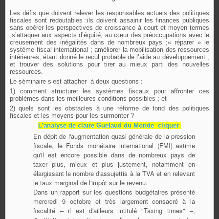
Les défis que doivent relever les responsables actuels des politiques
fiscales sont redoutables :ils doivent assainir les finances publiques
sans obérer les perspectives de croissance à court et moyen termes
;s’attaquer aux aspects d’équité, au cœur des préoccupations avec le
creusement des inégalités dans de nombreux pays ;« réparer » le
système fiscal international ; améliorer la mobilisation des ressources
intérieures, étant donné le recul probable de l’aide au développement ;
et trouver des solutions pour tirer au mieux parti des nouvelles
ressources.
Le séminaire s’est attacher à deux questions :
1) comment structurer les systèmes fiscaux pour affronter ces
problèmes dans les meilleures conditions possibles ; et
2) quels sont les obstacles à une réforme de fond des politiques
fiscales et les moyens pour les surmonter ?
L’analyse de claire Guelaud du Monde cliquer
En dépit de l'augmentation quasi générale de la pression
fiscale, le Fonds monétaire international (FMI) estime
qu'il est encore possible dans de nombreux pays de
taxer plus, mieux et plus justement, notamment en
élargissant le nombre d'assujettis à la TVA et en relevant
le taux marginal de l'impôt sur le revenu.
Dans un rapport sur les questions budgétaires présenté
mercredi 9 octobre et très largement consacré à la
fiscalité – il est d'ailleurs intitulé "Taxing times" –,