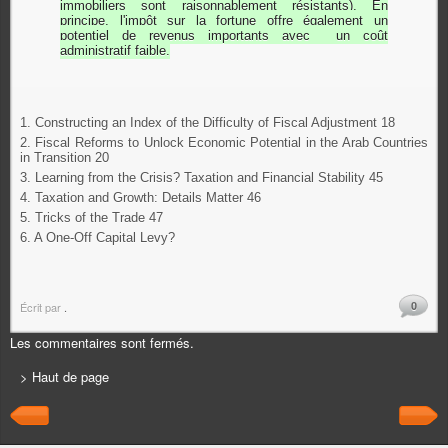
immobiliers
sont
raisonnablement résistants
).
En
principe
, l'impôt
sur la fortune
offre également
un
potentiel de
revenus importants
avec un coût
administratif faible.
1. Constructing an Index of the Difficulty of Fiscal Adjustment 18
2. Fiscal Reforms to Unlock Economic Potential in the Arab Countries
in Transition 20
3. Learning from the Crisis? Taxation and Financial Stability 45
4. Taxation and Growth: Details Matter 46
5. Tricks of the Trade 47
6. A One-Off Capital Levy?
0
Écrit par
.
Les commentaires sont fermés.
> Haut de page