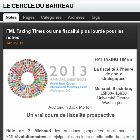
LE CERCLE DU BARREAU
Notes
Pages
Catégories
Archives
Tags
FMI. Taxing Times ou une fiscalité plus lourde pour les
riches
14/10/2013
FMI TAXING TIMES
La fiscalité à l’heure
de choix
stratégiques
Mercredi 9 octobre,
15h30– 16h30
Université George
Washington,
Auditorium Jack Morton
Un vrai cours de fiscalité prospective
Note de P Michaud
les solutions proposées sont pour le
FMI
révolutionnaires
et rejoignent dans leurs esprits celle du Livre
la