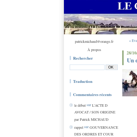
« Eva
patrickmichaud@orange.fr
À propos
28/10
Rechercher
Un d
Traduction
Commentaires récents
sur
le début
L'ACTE D
AVOCAT / SON ORIGINE
par Patrick MICHAUD
sur
rappel
GOUVERNANCE
DES ORDRES ET COUR