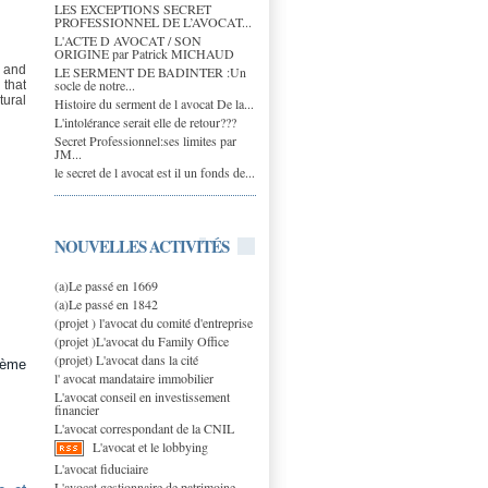
LES EXCEPTIONS SECRET
PROFESSIONNEL DE L’AVOCAT...
L'ACTE D AVOCAT / SON
ORIGINE par Patrick MICHAUD
, and
LE SERMENT DE BADINTER :Un
socle de notre...
 that
tural
Histoire du serment de l avocat De la...
L'intolérance serait elle de retour???
Secret Professionnel:ses limites par
JM...
le secret de l avocat est il un fonds de...
NOUVELLES ACTIVITÉS
(a)Le passé en 1669
(a)Le passé en 1842
(projet ) l'avocat du comité d'entreprise
(projet )L'avocat du Family Office
(projet) L'avocat dans la cité
sième
l' avocat mandataire immobilier
L'avocat conseil en investissement
financier
L'avocat correspondant de la CNIL
L'avocat et le lobbying
L'avocat fiduciaire
L'avocat gestionnaire de patrimoine