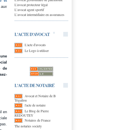
e et
L'avocat protecteur légal
 aux
L’avocat agent sportif
L’avocat intermédiaire en assurances
L'ACTE D'AVOCAT
L'acte d'avocats
Le Logo à utiliser
 une
cial
p de
sez-
L'ACTE DE NOTAIRE
Avocat et Notaire de B
Trigallou
l'acte de notaire
Le Blog de Pierre
il en
REDOUTEY
iale
Notaires de France
pas.
The notaries society