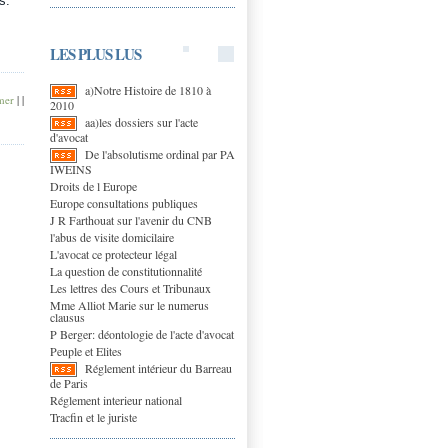
s.
LES PLUS LUS
a)Notre Histoire de 1810 à
mer
|
|
2010
aa)les dossiers sur l'acte
d'avocat
De l'absolutisme ordinal par PA
IWEINS
Droits de l Europe
Europe consultations publiques
J R Farthouat sur l'avenir du CNB
l'abus de visite domicilaire
L'avocat ce protecteur légal
La question de constitutionnalité
Les lettres des Cours et Tribunaux
Mme Alliot Marie sur le numerus
clausus
P Berger: déontologie de l'acte d'avocat
Peuple et Elites
Réglement intérieur du Barreau
de Paris
Réglement interieur national
Tracfin et le juriste