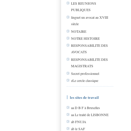
LES REUNIONS
PUBLIQUES
linguet un avocat au XVIII
siècle
NOTAIRE
NOTRE HISTOIRE
RESPONSABILITE DES
AVOCATS
RESPONSABILITE DES
MAGISTRATS
Secret professionnel
zLe cercle classique
les sites de travail
aa D B F à Bruxelles
aa Le traité de LISBONNE
ab FNUJA
ab le SAF