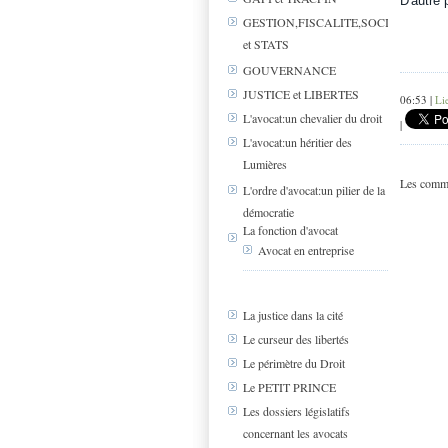
D'autre 
GESTION,FISCALITE,SOCIAL
et STATS
GOUVERNANCE
JUSTICE et LIBERTES
06:53 |
Li
L'avocat:un chevalier du droit
|
L'avocat:un héritier des
Lumières
Les comme
L'ordre d'avocat:un pilier de la
démocratie
La fonction d'avocat
Avocat en entreprise
La justice dans la cité
Le curseur des libertés
Le périmètre du Droit
Le PETIT PRINCE
Les dossiers législatifs
concernant les avocats