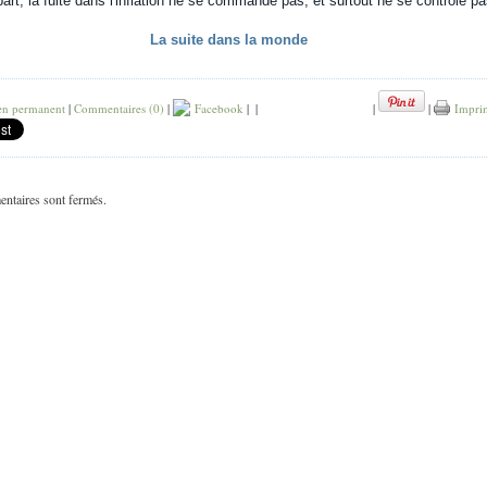
part, la fuite dans l'inflation ne se commande pas, et surtout ne se contrôle pa
La suite dans la monde
en permanent
|
Commentaires (0)
|
Facebook
|
|
|
|
Impri
ntaires sont fermés.