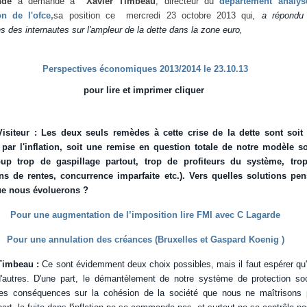
nde
a demandé à
Xavier Timbeau
, directeur du
département analys
on de l'ofce,
sa position ce mercredi 23 octobre 2013 qui
, a répondu
s des internautes sur l'ampleur de la dette dans la zone euro,
Perspectives économiques 2013/2014 le 23.10.13
pour lire et imprimer cliquer
isiteur : Les deux seuls remèdes à cette crise de la dette sont soit
 par l'inflation, soit une remise en question totale de notre modèle so
up trop de gaspillage partout, trop de profiteurs du système, tro
ons de rentes, concurrence imparfaite etc.). Vers quelles solutions pen
e nous évoluerons ?
Pour une augmentation de l’imposition lire FMI avec C Lagarde
Pour une annulation des créances (Bruxelles et Gaspard Koenig )
Timbeau :
Ce sont évidemment deux choix possibles, mais il faut espérer qu'
d'autres. D'une part, le démantèlement de notre système de protection soc
des conséquences sur la cohésion de la société que nous ne maîtrisons 