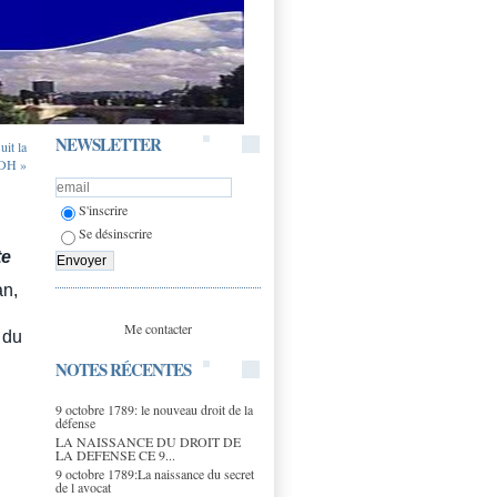
NEWSLETTER
uit la
DH »
S'inscrire
Se désinscrire
te
an,
Me contacter
e du
NOTES RÉCENTES
9 octobre 1789: le nouveau droit de la
défense
LA NAISSANCE DU DROIT DE
LA DEFENSE CE 9...
9 octobre 1789:La naissance du secret
de l avocat