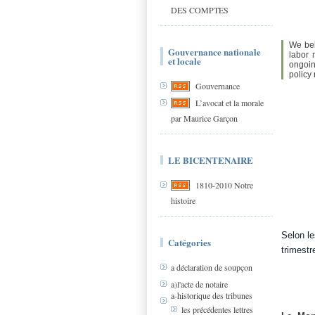
DES COMPTES
We bel
Gouvernance nationale
labor 
et locale
ongoin
policy
Gouvernance
L’avocat et la morale
par Maurice Garçon
LE BICENTENAIRE
1810-2010 Notre
histoire
Selon le
Catégories
trimestr
a déclaration de soupçon
a)l'acte de notaire
a-historique des tribunes
les précédentes lettres