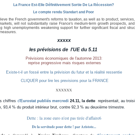
La France Est-Elle Définitivement Sortie De La Récession?
Le compte rendu Standart and Poor
ieve the French government's reforms to taxation, as well as to product, services
markets, will not substantially raise France's medium-term growth prospects, and
g high unemploymentis weakening support for further significant fiscal and struc
 measures.
xxxxx
les prévisions de l'UE du 5.11
Prévisions économiques de l'automne 2013:
reprise progressive mais risques externes
Existe-t-il un fossé entre la prévision du futur et la réalité ressentie
CLIQUER pour lire les previsions pour la FRANCE
XXXXXX
s chiffres
d'
Eurostat publiés mercredi
24.11, la dette
représentait, au troi
e, 93,4 % du produit intérieur brut, contre 92,3 % au deuxième trimestre.
Dette : la zone euro n'est pas tirée d'affaire
6
De la servitude pour dette ! par Aristote...