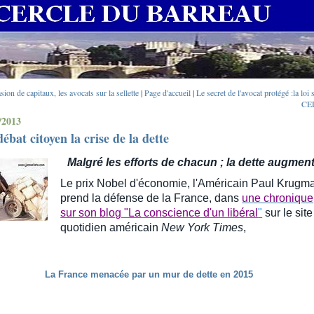
sion de capitaux, les avocats sur la sellette
|
Page d'accueil
|
Le secret de l'avocat protégé :la loi s
CE
/2013
ébat citoyen la crise de la dette
M
algré les efforts de chacun ; la dette augmen
Le
prix Nobel
d'économie, l'Américain Paul Krugm
prend la
défense
de la France, dans
une chronique
sur son blog "La conscience d'un libéral
"
sur le sit
quotidien américain
New York Times
,
La France menacée par un mur de dette en 2015