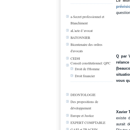
Le Mo
prévisi
question
a-Secret professionnel et
Blanchiment
aL'acte d 'avocat
BATONNIER
Bicentenaire des ordres
d'avocats
Q par V
CEDH
relance
Conseil constitutionnel: QPC
(beauco
Droit de l'Homme
situati
Droit financier
vous qu
DEONTOLOGIE
Des propositions de
développement
Xavier 
Europe et Justice
existe 
EXPERT COMPTABLE
aurait 
GAFI et TRACFIN