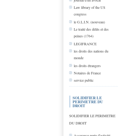
journal d'un avocat
Law library of the US
congress
le G.L.I.N. (nouveau)
Le traité des délits et des
peines (1764)
LEGIFRANCE
les droits des nations du
monde
les droits étrangers
Notaires de France
service public
SOLIDIFIER LE
PERIMETRE DU
DROIT
SOLIDIFIER LE PERIMETRE
DU DROIT
Assurance perte d'activité