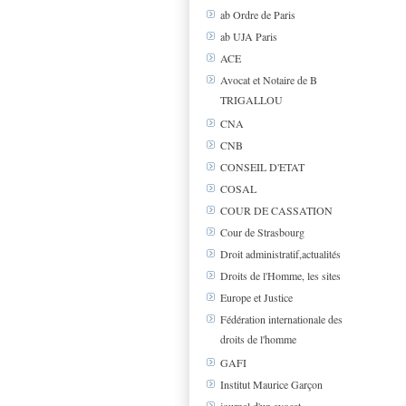
ab Ordre de Paris
ab UJA Paris
ACE
Avocat et Notaire de B
TRIGALLOU
CNA
CNB
CONSEIL D'ETAT
COSAL
COUR DE CASSATION
Cour de Strasbourg
Droit administratif,actualités
Droits de l'Homme, les sites
Europe et Justice
Fédération internationale des
droits de l'homme
GAFI
Institut Maurice Garçon