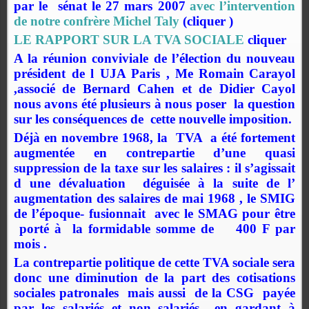
par le sénat le 27 mars 2007
avec l’intervention
de notre confrère Michel Taly
(cliquer )
LE RAPPORT SUR LA TVA SOCIALE
cliquer
A la réunion conviviale de l’élection du nouveau
président de l UJA Paris , Me
Romain
Carayol
,associé de Bernard Cahen et de Didier Cayol
nous avons été plusieurs à nous poser
la question
sur les conséquences de
cette nouvelle imposition.
Déjà en novembre 1968, la
TVA
a été fortement
augmentée en contrepartie d’une quasi
suppression de la taxe sur les salaires : il s’agissait
d une dévaluation
déguisée à la suite de l’
augmentation des salaires de mai 1968 , le SMIG
de l’époque- fusionnait
avec le SMAG pour être
porté à
la formidable somme de 400 F par
mois .
La contrepartie politique de cette TVA sociale sera
donc une diminution de la part des cotisations
sociales patronales
mais aussi
de la CSG
payée
par les salariés et
non salariés
en gardant à