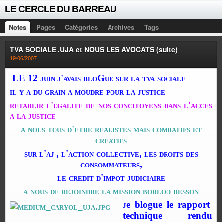
LE CERCLE DU BARREAU
Notes
Pages
Catégories
Archives
Tags
TVA SOCIALE ,UJA et NOUS LES AVOCATS (suite)
19/06/2007
LE 12 juin j'avais bloGue sur la tva sociale
il y a du grain a moudre pour la justice
retablir l'egalite de nos concitoyens dans l'acces
a la justice
a nous tous d'etre realistes mais combatifs et
creatifs
sur l'aj , l'action collective, les droits des
consommateurs,
le credit d'impot judiciaire
a nous de rejoindre la mission borloo besson
j
e blogue le rapport
technique rendu