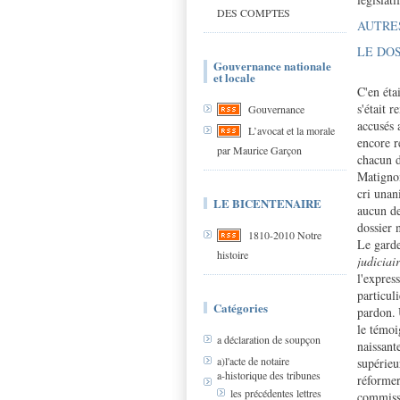
DES COMPTES
AUTRE
LE DOS
Gouvernance nationale
et locale
C'en éta
s'était 
Gouvernance
accusés 
L’avocat et la morale
encore r
par Maurice Garçon
chacun d
Matignon
cri unan
LE BICENTENAIRE
aucun de
dossier 
1810-2010 Notre
Le garde
histoire
judiciai
l'expres
particul
Catégories
pardon.
le témoi
a déclaration de soupçon
naissant
a)l'acte de notaire
supérieu
a-historique des tribunes
réformer
les précédentes lettres
commissi