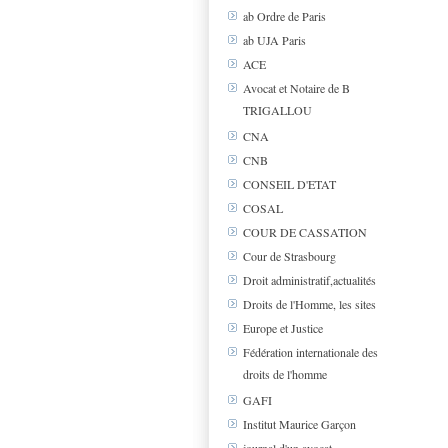
ab Ordre de Paris
ab UJA Paris
ACE
Avocat et Notaire de B
TRIGALLOU
CNA
CNB
CONSEIL D'ETAT
COSAL
COUR DE CASSATION
Cour de Strasbourg
Droit administratif,actualités
Droits de l'Homme, les sites
Europe et Justice
Fédération internationale des
droits de l'homme
GAFI
Institut Maurice Garçon