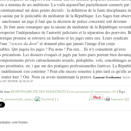
tée a minima de ses ambitions. La voilà aujourd'hui partiellement censurée par 
constitutionnel sur deux points décisifs : la définition de la faute disciplinaire d
la saisine par le justiciable du médiateur de la République. Les Sages font obser
 sanctionner un juge il faut que la décision de justice concernée soit devenue
ve. Ils font aussi remarquer que la saisine du médiateur de la République reviend
 respecter l'indépendance de l'autorité judiciaire et la séparation des pouvoirs.
B
istorique promise se retrouve en haillons et les juges entre eux. Leurs syndicats
d'une
"victoire du droit"
et donnent plus que jamais l'image d'un corps
hables. Qui jugera les juges ? Pas nous ! Pas eux... Ils n'y consentent qu'avec
es précautions. Les dossiers évoqués et jugés par leurs pairs portent bien davanta
comportements privés (attouchements sexuels, pédophilie, vols, concubinages a
nes prostituées, etc.) que sur des pratiques professionnelles fautives. La Républ
e indéfiniment s'en contenter ? Peut-elle encore remettre à plus tard ce qu'elle av
 traiter hier ? Oui. Nous en avons maintenant la preuve.
Laurent Greilsamer
Article
tion DU MONDE du 06.03.07
lié dans
RESPONSABILITE DES MAGISTRATS
|
Lien permanent
|
Commentaires (0)
| Tags :
UE
,
presidentielle
,
justice
|
Facebook
|
|
|
|
Imprimer
|
|
|
ntaires sont fermés.