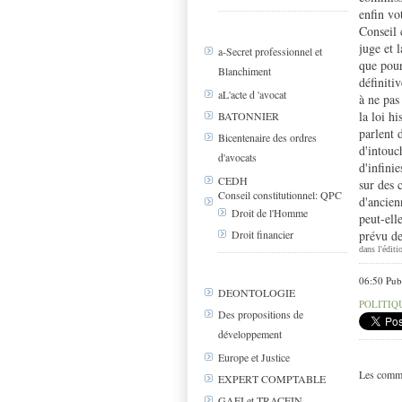
enfin vo
Conseil 
juge et 
a-Secret professionnel et
que pour
Blanchiment
définiti
aL'acte d 'avocat
à ne pas
la loi h
BATONNIER
parlent 
Bicentenaire des ordres
d'intouc
d'avocats
d'infini
CEDH
sur des 
Conseil constitutionnel: QPC
d'ancien
Droit de l'Homme
peut-ell
prévu de
Droit financier
dans l'édi
06:50 Pub
DEONTOLOGIE
POLITIQ
Des propositions de
développement
Europe et Justice
Les comme
EXPERT COMPTABLE
GAFI et TRACFIN