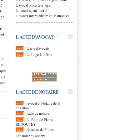
le
L'avocat protecteur légal
L’avocat agent sportif
u
L’avocat intermédiaire en assurances
ver
rait
ref,
L'ACTE D'AVOCAT
L'acte d'avocats
Le Logo à utiliser
ge
vec
ique
ait
 paru
L'ACTE DE NOTAIRE
Avocat et Notaire de B
Trigallou
l'acte de notaire
Le Blog de Pierre
REDOUTEY
Notaires de France
The notaries society