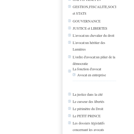
GESTION,FISCALITE,SOCIAL
et STATS
GOUVERNANCE
JUSTICE et LIBERTES
L'avocat:un chevalier du droit
L'avocat:un héritier des
Lumières
L'ordre d'avocat:un pilier de la
démocratie
La fonction d'avocat
Avocat en entreprise
La justice dans la cité
Le curseur des libertés
Le périmètre du Droit
Le PETIT PRINCE
Les dossiers législatifs
concernant les avocats