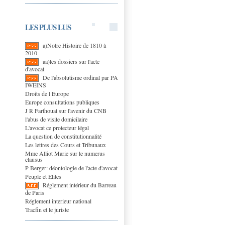
LES PLUS LUS
a)Notre Histoire de 1810 à
2010
aa)les dossiers sur l'acte
d'avocat
De l'absolutisme ordinal par PA
IWEINS
Droits de l Europe
Europe consultations publiques
J R Farthouat sur l'avenir du CNB
l'abus de visite domicilaire
L'avocat ce protecteur légal
La question de constitutionnalité
Les lettres des Cours et Tribunaux
Mme Alliot Marie sur le numerus
clausus
P Berger: déontologie de l'acte d'avocat
Peuple et Elites
Réglement intérieur du Barreau
de Paris
Réglement interieur national
Tracfin et le juriste