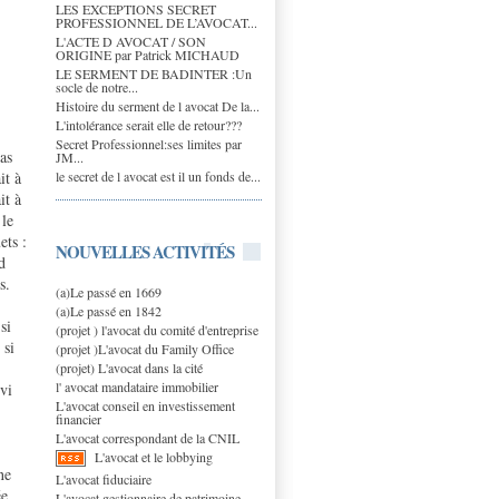
LES EXCEPTIONS SECRET
PROFESSIONNEL DE L’AVOCAT...
L'ACTE D AVOCAT / SON
ORIGINE par Patrick MICHAUD
LE SERMENT DE BADINTER :Un
socle de notre...
Histoire du serment de l avocat De la...
L'intolérance serait elle de retour???
Secret Professionnel:ses limites par
pas
JM...
le secret de l avocat est il un fonds de...
it à
it à
 le
ets :
NOUVELLES ACTIVITÉS
d
s.
(a)Le passé en 1669
(a)Le passé en 1842
si
(projet ) l'avocat du comité d'entreprise
 si
(projet )L'avocat du Family Office
(projet) L'avocat dans la cité
l' avocat mandataire immobilier
vi
L'avocat conseil en investissement
financier
L'avocat correspondant de la CNIL
L'avocat et le lobbying
ne
L'avocat fiduciaire
e,
L'avocat gestionnaire de patrimoine