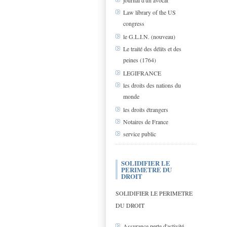
journal d'un avocat
Law library of the US
congress
le G.L.I.N. (nouveau)
Le traité des délits et des
peines (1764)
LEGIFRANCE
les droits des nations du
monde
les droits étrangers
Notaires de France
service public
SOLIDIFIER LE
PERIMETRE DU
DROIT
SOLIDIFIER LE PERIMETRE
DU DROIT
Assurance perte d'activité