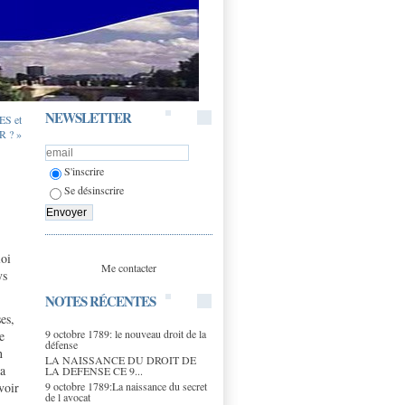
NEWSLETTER
S et
 ? »
S'inscrire
Se désinscrire
loi
Me contacter
ys
NOTES RÉCENTES
es,
9 octobre 1789: le nouveau droit de la
e
défense
n
LA NAISSANCE DU DROIT DE
 a
LA DEFENSE CE 9...
9 octobre 1789:La naissance du secret
voir
de l avocat