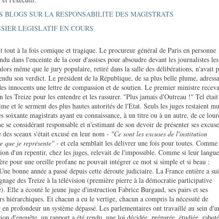
S BLOGS SUR LA RESPONSABILITE DES MAGISTRATS
SIER LEGISLATIF EN COURS
it tout à la fois comique et tragique. Le procureur général de Paris en personne
rendu dans l'enceinte de la cour d'assises pour absoudre devant les journalistes les
alors même que le jury populaire, retiré dans la salle des délibérations, n'avait 
endu son verdict. Le président de la République, de sa plus belle plume, adressa
es innocents une lettre de compassion et de soutien. Le premier ministre receva
 les Treize pour les entendre et les rassurer.
"Plus jamais d'Outreau !" Tel était
ime et le serment des plus hautes autorités de l'Etat. Seuls les juges restaient mu
s soixante magistrats ayant eu connaissance, à un titre ou à un autre, de ce lour
ne se considérant responsable et n'estimant de son devoir de présenter ses excuse
 des sceaux s'était excusé en leur nom -
"Ce sont les excuses de l'institution
re que je représente"
- et cela semblait les délivrer une fois pour toutes. Comme 
sion d'un repentir, chez les juges, relevait de l'impossible. Comme si leur langue
ière pour une oreille profane ne pouvait intégrer ce mot si simple et si beau :
Une bonne année a passé depuis cette déroute judiciaire. La France entière a sui
gnage des Treize à la télévision (première pierre à la démocratie participative
e). Elle a écouté le jeune juge d'instruction Fabrice Burgaud, ses pairs et ses
rs hiérarchiques. Et chacun a eu le vertige, chacun a compris la nécessité de
 en profondeur un système dépassé.
Les parlementaires ont travaillé au sein d'u
on d'enquête, un rapport a été rendu, une loi décidée, préparée, étudiée, raboté