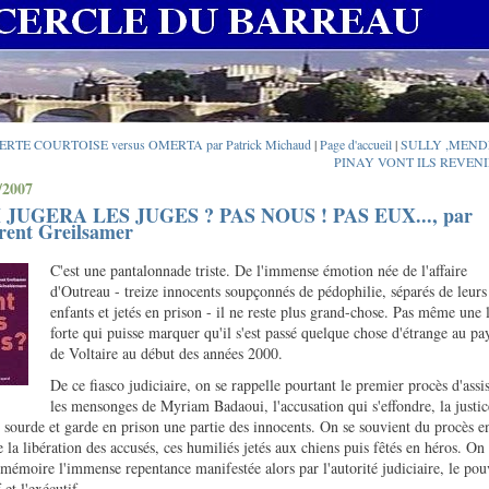
BERTE COURTOISE versus OMERTA par Patrick Michaud
|
Page d'accueil
|
SULLY ,MENDE
PINAY VONT ILS REVENIR
/2007
 JUGERA LES JUGES ? PAS NOUS ! PAS EUX..., par
rent Greilsamer
C'est une pantalonnade triste. De l'immense émotion née de l'affaire
d'Outreau - treize innocents soupçonnés de pédophilie, séparés de leurs
enfants et jetés en prison - il ne reste plus grand-chose. Pas même une 
forte qui puisse marquer qu'il s'est passé quelque chose d'étrange au pa
de Voltaire au début des années 2000.
De ce fiasco judiciaire, on se rappelle pourtant le premier procès d'assis
les mensonges de Myriam Badaoui, l'accusation qui s'effondre, la justic
e sourde et garde en prison une partie des innocents. On se souvient du procès e
e la libération des accusés, ces humiliés jetés aux chiens puis fêtés en héros. On
 mémoire l'immense repentance manifestée alors par l'autorité judiciaire, le pou
f et l'exécutif.