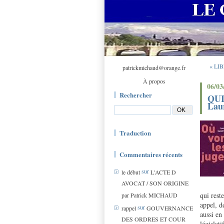
« LI
patrickmichaud@orange.fr
À propos
06/03
Rechercher
QUI
Lau
Traduction
Commentaires récents
sur
le début
L'ACTE D
AVOCAT / SON ORIGINE
qui rest
par Patrick MICHAUD
appel, d
sur
rappel
GOUVERNANCE
aussi en
DES ORDRES ET COUR
législati