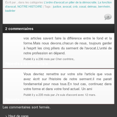
Écrit par
.
dans les catégories
L'ordre d'avocat:un pilier de la démocratie
,
La fonction
d'avocat
,
NOTRE HISTOIRE
| Tags :
justice
,
avocat
,
cnb
,
cosal
,
delmas
,
bernheim
,
badinter
2
2 commentaires
vos articles savent faire la différence entre le fond et la
forme.Mais nous devons,chacun de nous, toujours garder
à l'esprit les cinq piliers du serment de l'avocat.L'unité de
notre profession en dépend.
Publié il y a 236 mois par Cher confrère,.
Répondre à ce commentaire
Vous devriez remettre sur votre site l'article que vous
avez écrit sur l'histoire de notre serment.il me parait
fondamental pour nous tous.En tout cas, continuez dans
votre forme et dans votre fond actuel. Un ami
Publié il y a 235 mois par J'e suis d'accord avec 12 mars.
Répondre à ce commentaire
Les commentaires sont fermés.
> Haut de page