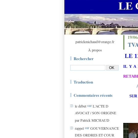
19/06
patrickmichaud@orange.fr
TVA
À propos
LE 12
Rechercher
il y a
retabl
Traduction
Commentaires récents
sur
sur
le début
L'ACTE D
AVOCAT / SON ORIGINE
par Patrick MICHAUD
sur
rappel
GOUVERNANCE
DES ORDRES ET COUR