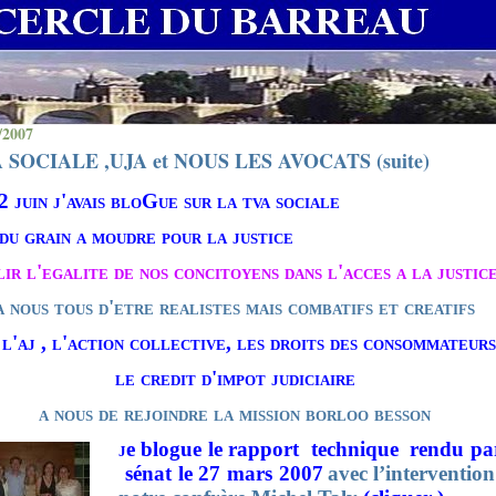
/2007
 SOCIALE ,UJA et NOUS LES AVOCATS (suite)
 juin j'avais bloGue sur la tva sociale
 du grain a moudre pour la justice
ir l'egalite de nos concitoyens dans l'acces a la justic
a nous tous d'etre realistes mais combatifs et creatifs
 l'aj , l'action collective, les droits des consommateurs
le credit d'impot judiciaire
a nous de rejoindre la mission borloo besson
j
e blogue le rapport technique rendu par
sénat le 27 mars 2007
avec l’intervention