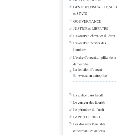
GESTION,FISCALITE,SOCIAL
et STATS
GOUVERNANCE
JUSTICE et LIBERTES
L'avocat:un chevalier du droit
L'avocat:un héritier des
Lumières
L'ordre d'avocat:un pilier de la
démocratie
La fonction d'avocat
Avocat en entreprise
La justice dans la cité
Le curseur des libertés
Le périmètre du Droit
Le PETIT PRINCE
Les dossiers législatifs
concernant les avocats