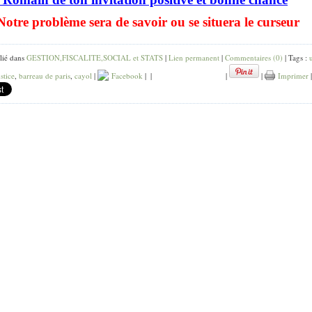
Notre problème sera de savoir ou se situera le curseur
lié dans
GESTION,FISCALITE,SOCIAL et STATS
|
Lien permanent
|
Commentaires (0)
| Tags :
ustice
,
barreau de paris
,
cayol
|
Facebook
|
|
|
|
Imprimer