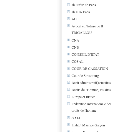
ab Ordre de Paris
ab UJA Paris
ACE
Avocat et Notaire de B
TRIGALLOU
CNA
CNB
CONSEIL D'ETAT
COSAL
COUR DE CASSATION
Cour de Strasbourg
Droit administratif,actualités
Droits de l'Homme, les sites
Europe et Justice
Fédération internationale des
droits de l'homme
GAFI
Institut Maurice Garçon