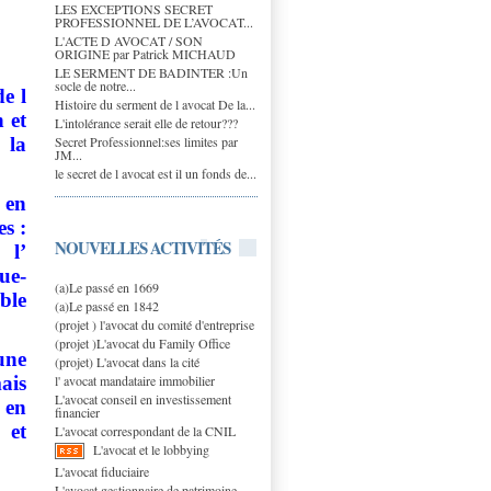
LES EXCEPTIONS SECRET
PROFESSIONNEL DE L’AVOCAT...
L'ACTE D AVOCAT / SON
ORIGINE par Patrick MICHAUD
LE SERMENT DE BADINTER :Un
socle de notre...
e l
Histoire du serment de l avocat De la...
 et
L'intolérance serait elle de retour???
Secret Professionnel:ses limites par
la
JM...
le secret de l avocat est il un fonds de...
 en
es :
NOUVELLES ACTIVITÉS
 l’
ue-
(a)Le passé en 1669
ble
(a)Le passé en 1842
(projet ) l'avocat du comité d'entreprise
(projet )L'avocat du Family Office
une
(projet) L'avocat dans la cité
l' avocat mandataire immobilier
ais
L'avocat conseil en investissement
en
financier
et
L'avocat correspondant de la CNIL
L'avocat et le lobbying
L'avocat fiduciaire
L'avocat gestionnaire de patrimoine