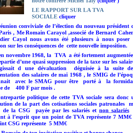
notre confrère Michel Taly
(cliquer )
LE RAPPORT SUR LA TVA
SOCIALE
cliquer
réunion conviviale de l’élection du nouveau président d
aris , Me
Romain
Carayol ,associé de Bernard Cahen
dier Cayol nous avons été plusieurs à nous poser
ion sur les conséquences de
cette nouvelle imposition.
en novembre 1968, la
TVA
a été fortement augmentée
partie d’une quasi suppression de la taxe sur les salair
agissait d une dévaluation
déguisée à la suite de
ntation des salaires de mai 1968 , le SMIG de l’époq
nnait
avec le SMAG pour être
porté à
la formida
 de 400 F par mois .
ntrepartie politique de cette TVA sociale sera donc 
ution de la part des cotisations sociales patronales
m
i
de la CSG
payée par les salariés et
non salariés
nt à l’esprit que un point de TVA représente 7 MM€
int CSG représente
5 MM€
 Romain de ton invitation positive et bonne chance