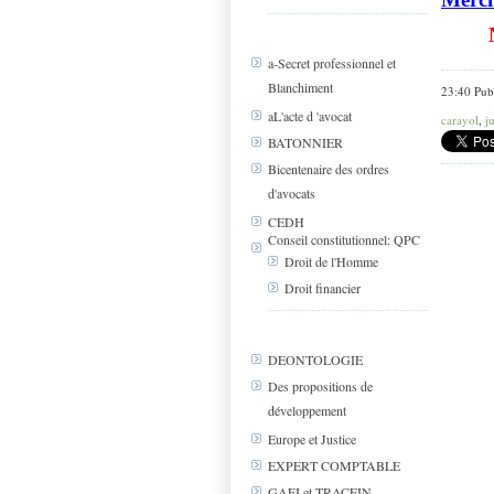
a-Secret professionnel et
Blanchiment
23:40 Pub
aL'acte d 'avocat
carayol
,
j
BATONNIER
Bicentenaire des ordres
d'avocats
CEDH
Conseil constitutionnel: QPC
Droit de l'Homme
Droit financier
DEONTOLOGIE
Des propositions de
développement
Europe et Justice
EXPERT COMPTABLE
GAFI et TRACFIN