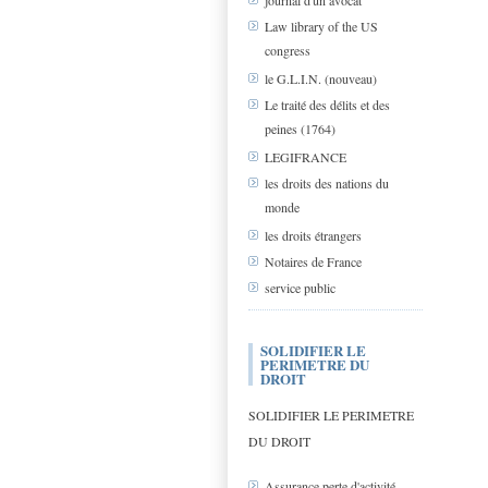
journal d'un avocat
Law library of the US
congress
le G.L.I.N. (nouveau)
Le traité des délits et des
peines (1764)
LEGIFRANCE
les droits des nations du
monde
les droits étrangers
Notaires de France
service public
SOLIDIFIER LE
PERIMETRE DU
DROIT
SOLIDIFIER LE PERIMETRE
DU DROIT
Assurance perte d'activité