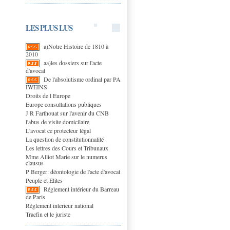
LES PLUS LUS
a)Notre Histoire de 1810 à
2010
aa)les dossiers sur l'acte
d'avocat
De l'absolutisme ordinal par PA
IWEINS
Droits de l Europe
Europe consultations publiques
J R Farthouat sur l'avenir du CNB
l'abus de visite domicilaire
L'avocat ce protecteur légal
La question de constitutionnalité
Les lettres des Cours et Tribunaux
Mme Alliot Marie sur le numerus
clausus
P Berger: déontologie de l'acte d'avocat
Peuple et Elites
Réglement intérieur du Barreau
de Paris
Réglement interieur national
Tracfin et le juriste