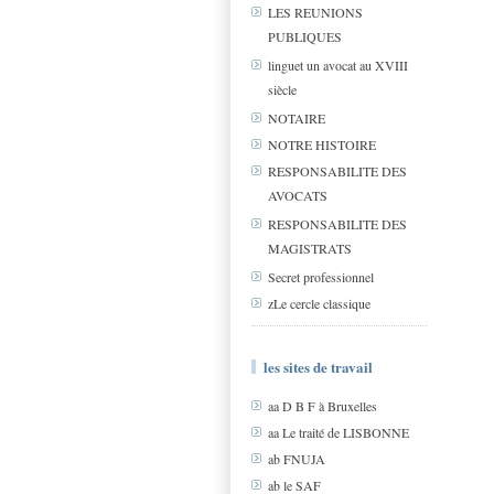
LES REUNIONS
PUBLIQUES
linguet un avocat au XVIII
siècle
NOTAIRE
NOTRE HISTOIRE
RESPONSABILITE DES
AVOCATS
RESPONSABILITE DES
MAGISTRATS
Secret professionnel
zLe cercle classique
les sites de travail
aa D B F à Bruxelles
aa Le traité de LISBONNE
ab FNUJA
ab le SAF