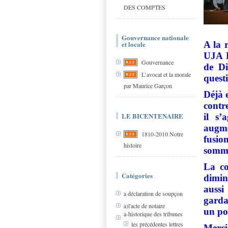
DES COMPTES
Gouvernance nationale
et locale
A la 
UJA P
Gouvernance
de Di
L’avocat et la morale
quest
par Maurice Garçon
Déjà 
contre
LE BICENTENAIRE
il s’
augme
1810-2010 Notre
fusio
histoire
somme
La co
Catégories
dimin
auss
a déclaration de soupçon
garda
a)l'acte de notaire
un po
a-historique des tribunes
les précédentes lettres
Merci