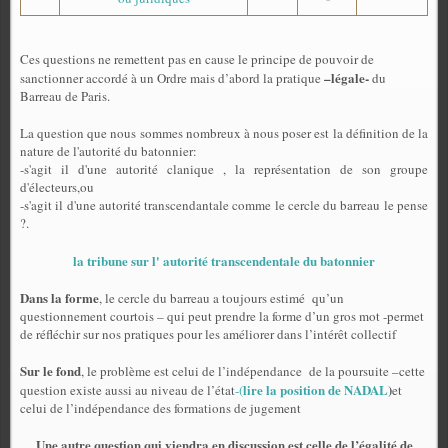
Ces questions ne remettent pas en cause le principe de pouvoir de
–légale-
sanctionner accordé à un Ordre mais d’abord la pratique
du
Barreau de Paris.
La question que nous sommes nombreux à nous poser est la définition de la
nature de l'autorité du batonnier:
-s'agit il d'une autorité clanique , la représentation de son groupe
d'électeurs,
ou
-s'agit il d'une autorité transcendantale comme le cercle du barreau le pense
?.
la tribune sur l' autorité transcendentale du batonnier
Dans la forme
, le cercle du barreau a toujours estimé
qu’un
questionnement courtois – qui peut prendre la forme d’un gros mot -permet
de réfléchir sur nos pratiques pour les améliorer dans l’intérêt collectif
Sur le fond
, le problème est celui de l’indépendance
de la poursuite –cette
lire la position de NADAL
)
question existe aussi au niveau de l’état
-(
et
celui de l’indépendance des formations de jugement
Une autre question qui viendra en discussion est celle de l’égalité de