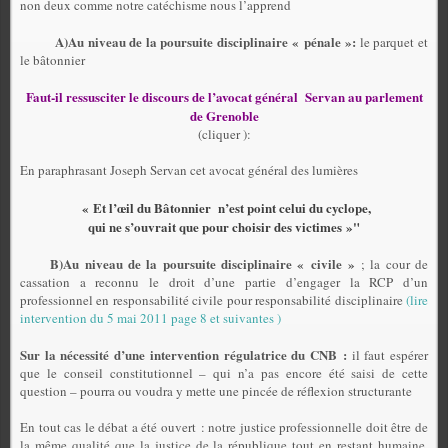
non deux comme notre catéchisme nous l’apprend
A)Au niveau de la poursuite disciplinaire « pénale »:
le parquet et
le bâtonnier
Faut-il ressusciter le discours de l’avocat général
Servan au parlement
de Grenoble
(cliquer ):
En paraphrasant Joseph Servan cet avocat général des lumières
« Et l’œil du Bâtonnier
n’est point celui du cyclope,
qui ne s’ouvrait que pour choisir des victimes »"
B)Au niveau de la poursuite disciplinaire « civile »
; la cour de
cassation a reconnu le droit d’une partie d’engager la RCP d’un
professionnel en responsabilité civile pour responsabilité disciplinaire
(lire
intervention du 5 mai 2011 page 8 et suivantes )
Sur la nécessité d’une intervention régulatrice du CNB :
il faut espérer
que le conseil constitutionnel – qui n’a pas encore été saisi de cette
question – pourra ou voudra y mette une pincée de réflexion structurante
En tout cas le débat a été ouvert : notre justice professionnelle doit être de
la même qualité que la justice de la république tout en restant humaine,