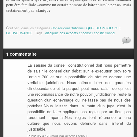
peut être familiale –comme un certain nombre de bâtonniers le pense-
mais
certainement pas
clanique
Écrit par
.
dans les catégories
Conseil constitutionnel: QPC
,
DEONTOLOGIE
,
GOUVERNANCE
| Tags :
discipline des avocats et conseil constitutionnel
1
1 commentaire
La saisine du conseil constitutionnel doit nous permettre
de saisir le conseil d'un debat sur le execution provisoire
l'article 700 et sur la possibilite de statuer comme une
veritable juridiction. Nous offrons bien des garanties
d'independance et le parquet peut nous saisir ce qui est
une reconnaissance de notre pouvoir juridictionnel.reste la
question d'un echevinage qui ne fasse pas de nous des
potiches.Nous laisser dans la main d'un juge c'est la
possibilite de faire appliquer nos regles par un tiers pas
forcement impartial.Nos regles font référence a une
culture que nous devons defendre dans l'intérêt du
justiciable.
Publié il y a 178 mois par georges teboul.