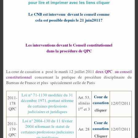
pour lire et imprimer avec les liens cliquer
Le CNB est intervenu devant le conseil comme
cela est possible depuis le 21 juin2011?
Les interventions devant le Conseil constitutionnel
dans la procédure de QPC
La cour de cassation a
posé le mardi 12 juillet 2011
deux QPC
au conseil
constitutionnel
concernant la pratique de procédure disciplinaire du
Barreau de France et plus
spécialement celle de Paris
Loi n° 71-1130 modifiée du 31
Cour de
Art. 53,
2011-
décembre 1971, portant réforme
cassation
alinéas
178
12/07/2011
de certaines professions
er
QPC
1
et 3
cliquer
judiciaires et juridiques
Loi n° 2004-130 du 11 février
Cour de
2011-
2004 réformant le statut de
cassation
179
Art. 28
12/07/2011
certaines professions judiciaires
QPC
Cliquer
ou juridiques