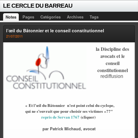
LE CERCLE DU BARREAU
Notes
Pages
Catégories
Archives
Tags
l’œil du Bâtonnier et le conseil constitutionnel
21/07/2011
la
Discipline des
avocats et le
conseil
constitutionnel
rediffusion
« Et l’œil du Bâtonnier
n’est point celui du cyclope,
qui ne s’ouvrait que pour choisir ses victimes »??"
repris de Servan 1767
(cliquer)
par Patrick Michaud, avocat