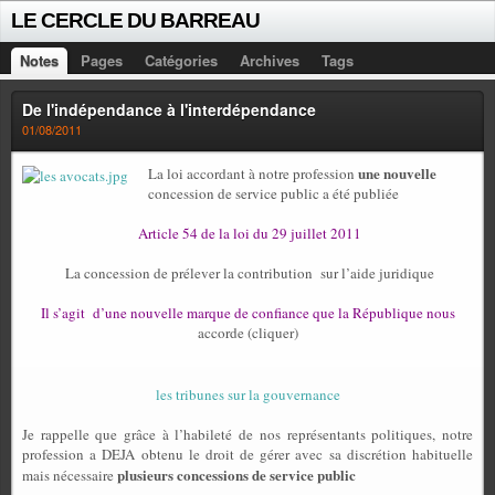
LE CERCLE DU BARREAU
Notes
Pages
Catégories
Archives
Tags
De l'indépendance à l'interdépendance
01/08/2011
une nouvelle
La loi accordant à notre profession
concession de service public a été publiée
Article 54 de la loi du 29 juillet 2011
La concession de prélever la contribution
sur l’aide juridique
Il s’agit
d’une nouvelle marque de confiance que la République nous
accorde (cliquer)
les tribunes sur la gouvernance
Je rappelle que grâce à l’habileté de nos représentants politiques, notre
profession a DEJA obtenu le droit de gérer avec sa discrétion habituelle
plusieurs concessions de service public
mais nécessaire