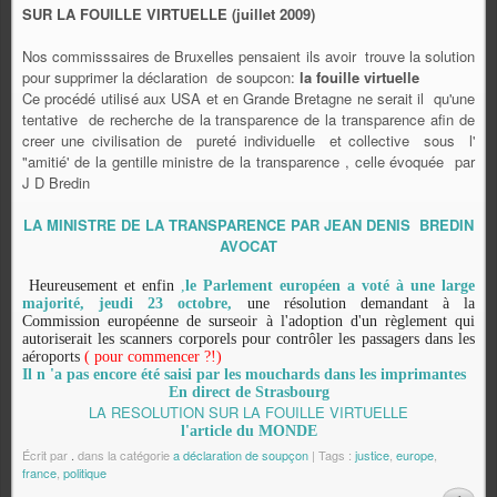
SUR LA FOUILLE VIRTUELLE (juillet 2009)
Nos commisssaires de Bruxelles pensaient ils avoir trouve la solution
pour supprimer la déclaration de soupcon:
la fouille virtuelle
Ce procédé utilisé aux USA et en Grande Bretagne ne serait il qu'une
tentative de recherche de la transparence de la transparence afin de
creer une civilisation de pureté individuelle et collective sous l'
"amitié' de la gentille ministre de la transparence , celle évoquée par
J D Bredin
LA MINISTRE DE LA TRANSPARENCE PAR JEAN DENIS BREDIN
AVOCAT
Heureusement et enfin
,
le Parlement européen a voté à une large
majorité, jeudi 23 octobre,
une résolution demandant à la
Commission européenne de surseoir à l'adoption d'un règlement qui
autoriserait les scanners corporels pour contrôler les passagers dans les
aéroports
( pour commencer ?!)
Il n 'a pas encore été saisi par les mouchards dans les imprimantes
En direct de Strasbourg
LA RESOLUTION SUR LA FOUILLE VIRTUELLE
l'article du MONDE
Écrit par
.
dans la catégorie
a déclaration de soupçon
| Tags :
justice
,
europe
,
france
,
politique