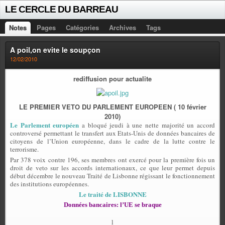
LE CERCLE DU BARREAU
Notes
Pages
Catégories
Archives
Tags
A poil,on evite le soupçon
12/02/2010
rediffusion pour actualite
LE PREMIER VETO DU PARLEMENT EUROPEEN ( 10 février
2010)
Le Parlement européen
a bloqué jeudi à une nette majorité un accord
controversé permettant le transfert aux Etats-Unis de données bancaires de
citoyens de l’Union européenne, dans le cadre de la lutte contre le
terrorisme.
Par 378 voix contre 196, ses membres ont exercé pour la première fois un
droit de veto sur les accords internationaux, ce que leur permet depuis
début décembre le nouveau Traité de Lisbonne régissant le fonctionnement
des institutions européennes.
Le traité de LISBONNE
Données bancaires: l’UE se braque
l