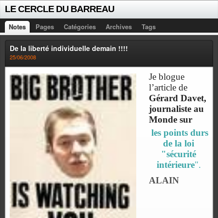
LE CERCLE DU BARREAU
Notes
Pages
Catégories
Archives
Tags
De la liberté individuelle demain !!!!
25/06/2008
Je blogue
l’article de
Gérard Davet,
journaliste au
Monde sur
les points durs
de la loi
"sécurité
intérieure
".
ALAIN