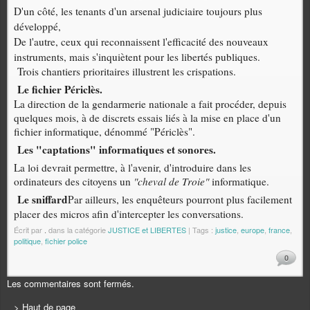
D'un côté, les tenants d'un arsenal judiciaire toujours plus
développé,
De l'autre, ceux qui reconnaissent l'efficacité des nouveaux
instruments, mais s'inquiètent pour les libertés publiques.
Trois chantiers prioritaires illustrent les crispations.
Le fichier Périclès.
La direction de la gendarmerie nationale a fait procéder, depuis
quelques mois, à de discrets essais liés à la mise en place d'un
fichier informatique, dénommé "Périclès".
Les "captations" informatiques et sonores.
La loi devrait permettre, à l'avenir, d'introduire dans les
ordinateurs des citoyens un
"cheval de Troie"
informatique.
Le sniffard
Par ailleurs, les enquêteurs pourront plus facilement
placer des micros afin d'intercepter les conversations.
Écrit par
.
dans la catégorie
JUSTICE et LIBERTES
| Tags :
justice
,
europe
,
france
,
politique
,
fichier police
0
Les commentaires sont fermés.
> Haut de page