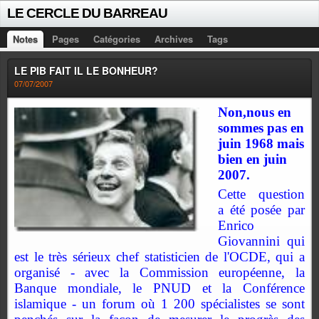
LE CERCLE DU BARREAU
Notes
Pages
Catégories
Archives
Tags
LE PIB FAIT IL LE BONHEUR?
07/07/2007
Non,nous en
sommes pas en
juin 1968 mais
bien en juin
2007.
Cette question
a été posée par
Enrico
Giovannini qui
est le très sérieux chef statisticien de l'OCDE, qui a
organisé - avec la Commission européenne, la
Banque mondiale, le PNUD et la Conférence
islamique - un forum où 1 200 spécialistes se sont