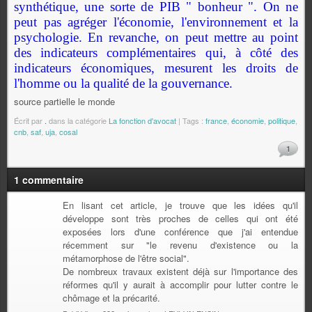
synthétique, une sorte de PIB " bonheur ". On ne
peut pas agréger l'économie, l'environnement et la
psychologie. En revanche, on peut mettre au point
des indicateurs complémentaires qui, à côté des
indicateurs économiques, mesurent les droits de
l'homme ou la qualité de la gouvernance.
source partielle le monde
Écrit par
.
dans la catégorie
La fonction d'avocat
| Tags :
france
,
économie
,
politique
,
cnb
,
saf
,
uja
,
cosal
1
1 commentaire
En lisant cet article, je trouve que les idées qu'il
développe sont très proches de celles qui ont été
exposées lors d'une conférence que j'ai entendue
récemment sur "le revenu d'existence ou la
métamorphose de l'être social".
De nombreux travaux existent déjà sur l'importance des
réformes qu'il y aurait à accomplir pour lutter contre le
chômage et la précarité.