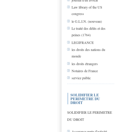
journal d'un avocat
Law library of the US
congress
le G.L.I.N. (nouveau)
Le traité des délits et des
peines (1764)
LEGIFRANCE
les droits des nations du
monde
les droits étrangers
Notaires de France
service public
SOLIDIFIER LE
PERIMETRE DU
DROIT
SOLIDIFIER LE PERIMETRE
DU DROIT
Assurance perte d'activité