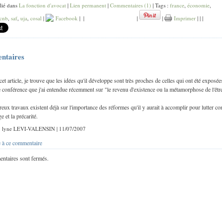
lié dans
La fonction d'avocat
|
Lien permanent
|
Commentaires (1)
| Tags :
france
,
économie
,
cnb
,
saf
,
uja
,
cosal
|
Facebook
|
|
|
|
Imprimer
|
|
|
ntaires
cet article, je trouve que les idées qu'il développe sont très proches de celles qui ont été exposée
e conférence que j'ai entendue récemment sur "le revenu d'existence ou la métamorphose de l'êtr
ux travaux existent déjà sur l'importance des réformes qu'il y aurait à accomplir pour lutter co
 et la précarité.
r : lyne LEVI-VALENSIN | 11/07/2007
 à ce commentaire
ntaires sont fermés.