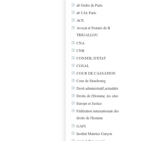
ab Ordre de Paris
ab UJA Paris
ACE
Avocat et Notaire de B
TRIGALLOU
CNA
CNB
CONSEIL D'ETAT
COSAL
COUR DE CASSATION
Cour de Strasbourg
Droit administratif,actualités
Droits de l'Homme, les sites
Europe et Justice
Fédération internationale des
droits de l'homme
GAFI
Institut Maurice Garçon