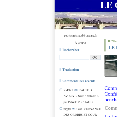
patrickmichaud@orange.fr
07/07
À propos
LE 
Rechercher
Traduction
Commentaires récents
Commi
sur
le début
L'ACTE D
Confé
AVOCAT / SON ORIGINE
penché
par Patrick MICHAUD
Comme
sur
rappel
GOUVERNANCE
DES ORDRES ET COUR
Le fo