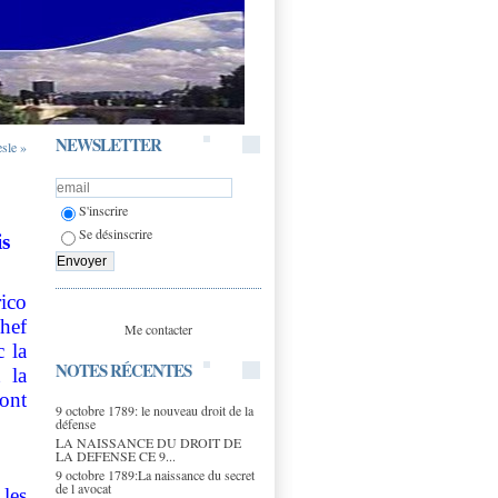
NEWSLETTER
sle »
S'inscrire
Se désinscrire
is
ico
hef
Me contacter
c la
NOTES RÉCENTES
 la
ont
9 octobre 1789: le nouveau droit de la
défense
LA NAISSANCE DU DROIT DE
LA DEFENSE CE 9...
9 octobre 1789:La naissance du secret
de l avocat
les