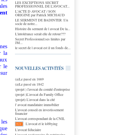
LES EXCEPTIONS SECRET
les
PROFESSIONNEL DE L’AVOCAT...
L'ACTE D AVOCAT / SON
ent
ORIGINE par Patrick MICHAUD
LE SERMENT DE BADINTER :Un
socle de notre...
Histoire du serment de l avocat De la...
L'intolérance serait elle de retour???
Secret Professionnel:ses limites par
JM...
mes
le secret de l avocat est il un fonds de...
 la
aux
r le
NOUVELLES ACTIVITÉS
 sur
(a)Le passé en 1669
(a)Le passé en 1842
(projet ) l'avocat du comité d'entreprise
(projet )L'avocat du Family Office
(projet) L'avocat dans la cité
l' avocat mandataire immobilier
L'avocat conseil en investissement
financier
L'avocat correspondant de la CNIL
 les
L'avocat et le lobbying
que
L'avocat fiduciaire
lées
L'avocat gestionnaire de patrimoine