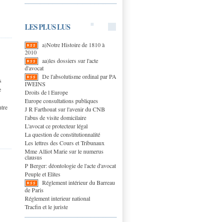
LES PLUS LUS
a)Notre Histoire de 1810 à
2010
aa)les dossiers sur l'acte
d'avocat
De l'absolutisme ordinal par PA
s
IWEINS
e
Droits de l Europe
Europe consultations publiques
ntre
J R Farthouat sur l'avenir du CNB
l'abus de visite domicilaire
L'avocat ce protecteur légal
La question de constitutionnalité
Les lettres des Cours et Tribunaux
Mme Alliot Marie sur le numerus
clausus
P Berger: déontologie de l'acte d'avocat
Peuple et Elites
Réglement intérieur du Barreau
de Paris
Réglement interieur national
Tracfin et le juriste