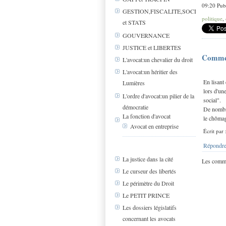
09:20 Pub
GESTION,FISCALITE,SOCIAL
politique
,
et STATS
GOUVERNANCE
JUSTICE et LIBERTES
Comme
L'avocat:un chevalier du droit
L'avocat:un héritier des
En lisant 
Lumières
lors d'un
L'ordre d'avocat:un pilier de la
social".
démocratie
De nombre
La fonction d'avocat
le chômage
Avocat en entreprise
Écrit pa
Répondre
La justice dans la cité
Les comme
Le curseur des libertés
Le périmètre du Droit
Le PETIT PRINCE
Les dossiers législatifs
concernant les avocats