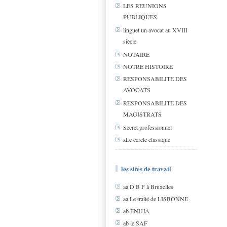
LES REUNIONS
PUBLIQUES
linguet un avocat au XVIII
siècle
NOTAIRE
NOTRE HISTOIRE
RESPONSABILITE DES
AVOCATS
RESPONSABILITE DES
MAGISTRATS
Secret professionnel
zLe cercle classique
les sites de travail
aa D B F à Bruxelles
aa Le traité de LISBONNE
ab FNUJA
ab le SAF