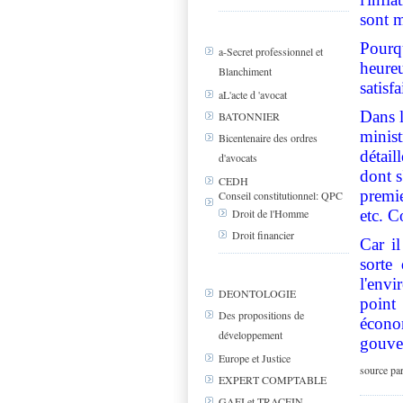
sont m
Pourqu
a-Secret professionnel et
heureu
Blanchiment
satisfa
aL'acte d 'avocat
Dans l
BATONNIER
minist
Bicentenaire des ordres
détail
d'avocats
dont s
CEDH
premie
Conseil constitutionnel: QPC
etc. C
Droit de l'Homme
Droit financier
Car il
sorte
l'envi
DEONTOLOGIE
point 
Des propositions de
écono
développement
gouve
Europe et Justice
source par
EXPERT COMPTABLE
GAFI et TRACFIN