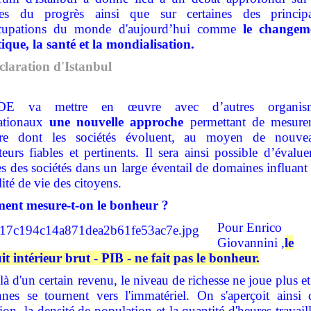
es du progrès ainsi que sur certaines des principa
cupations du monde d'aujourd’hui comme
le changem
ique, la santé et la mondialisation.
claration d'Istanbul
DE va mettre en œuvre avec d’autres organis
nationaux
une nouvelle approche
permettant de mesurer
re dont les sociétés évoluent, au moyen de nouve
teurs fiables et pertinents. Il sera ainsi possible d’évalue
s des sociétés dans un large éventail de domaines influant
lité de vie des citoyens.
nt mesure-t-on le bonheur ?
Pour Enrico
Giovannini ,
le
t intérieur brut - PIB - ne fait pas le bonheur.
à d'un certain revenu, le niveau de richesse ne joue plus et
nnes se tournent vers l'immatériel. On s'aperçoit ainsi 
ation, la densité de population et la quantité d'heures travail