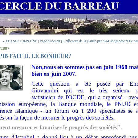
« FLASH: L'arrêt CNE
|
Page d'accueil
|
L’efficacité de la justice par MM Magendie et Le Me
/2007
PIB FAIT IL LE BONHEUR?
Non,nous en sommes pas en juin 1968 ma
bien en juin 2007.
Cette question a été posée par Enr
Giovannini qui est le très sérieux c
statisticien de l'OCDE, qui a organisé - ave
ssion européenne, la Banque mondiale, le PNUD et
rence islamique - un forum où 1 200 spécialistes se s
s sur la façon de mesurer le progrès des sociétés.
nt mesurer et favoriser le progrès des sociétés".
rum d'Istanbul a donné lieu à un débat approfondi sur 