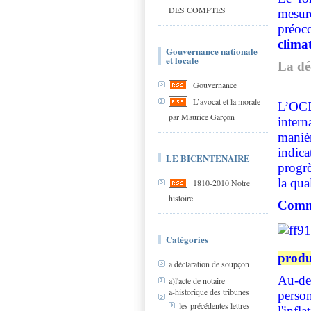
DES COMPTES
mesur
préoc
climat
Gouvernance nationale
et locale
La dé
Gouvernance
L’avocat et la morale
L’OC
par Maurice Garçon
inter
maniè
indica
LE BICENTENAIRE
progrè
la qua
1810-2010 Notre
histoire
Comme
Catégories
produi
a déclaration de soupçon
Au-del
a)l'acte de notaire
a-historique des tribunes
perso
les précédentes lettres
l'infl