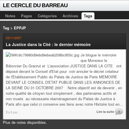
LE CERCLE DU BARREAU
Notes
Pages
Catégories
Archives
Tags
Tag > EPPJP
03/11/2007
La Justice dans la Cité : le dernier mémoire
Je blogue le mémoire
que Monsieur le
Bâtonnier Du Granrut et L'association JUSTICE DANS LA CITE ont
déposé devant le Conseil d'Etat pour voir annuler le décret créateur
de l'Etablissement Public du Palais de Justice de Paris MEMOIRE
DEVANT LE CONSEIL D'ETAT PUBLIE DANS LES ANNONCES DE
LA SEINE DU 31 OCTOBRE 2007 Notre objectif est de devenir , en
notre qualité de citoyen tout simplement , des partenaires actifs et
non muets au nécessaire réaménagement du Palais de Justice à
Paris afin que celui ci conserve ses liens avec notre Histoire tout en...
Lire la suite
0
Écrit par
.
Plus de notes disponibles.