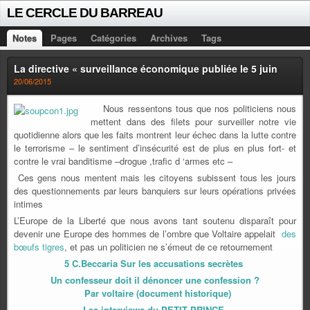
LE CERCLE DU BARREAU
Notes
Pages
Catégories
Archives
Tags
La directive « surveillance économique publiée le 5 juin
20/06/2015
Nous ressentons tous que nos politiciens nous
mettent dans des filets pour surveiller notre vie
quotidienne alors que les faits montrent leur échec dans la lutte contre
le terrorisme – le sentiment d’insécurité est de plus en plus fort- et
contre le vrai banditisme –drogue ,trafic d ‘armes etc –
Ces gens nous mentent mais les citoyens subissent tous les jours
des questionnements par leurs banquiers sur leurs opérations privées
intimes
L’Europe de la Liberté que nous avons tant soutenu disparaît pour
devenir une Europe des hommes de l’ombre que Voltaire appelait
des
bœufs tigres
, et pas un politicien ne s’émeut de ce retournement
5 C.Beccaria Sur les accusations secrètes
Un confesseur doit il dénoncer une confession ?
Par voltaire (document historique)
Les interviews du PETIT PRINCE