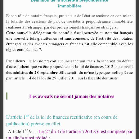
immobilière
Et son rôle de notaire français
protecteur de l'état se renforce en controlant
la totalité des cessions de part de sociétés à prépondérance immobilière
réalisées à l'etranger
par des professionnels français ou étrangers .
Cette nouvelle délégation de contrôle fiscal,octroyée au notariat français
une nouvelle fois gratuitement et sans concours, de l’activité des notaires
étrangers et des avocats étrangers et francais est elle compatible avec les
règles européennes ?.
Par ailleurs , la loi ne prévoit aucune sanction, mais la sanction du défaut
d'acte authentique va être proposée dans la loi de finances 2012 au conseil
du 28 septembre .
des ministres
Elle serait du m^me type que celle prévue
par l'article 14 de la loi du 29 juillet 2011 sur la fiscalité des trusts.
Les avocats ne seront jamais des notaires
er
L’article 1
de la loi de finances rectificative (en cours de
publication) précise en effet
er
Article 1
9 –
Le 2° du I de l’article 726 CGI est complété par
un alinéa ainsi rédigé
: