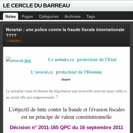
LE CERCLE DU BARREAU
Notes
Pages
Catégories
Archives
Tags
Notariat : une police contre la fraude fiscale internationale
????
17/09/2011
Le notaire,ce protecteur de l’Etat
L’avocat,ce protecteur de l'Homme
cliquer
Le notariat vient d’obtenir du législateur une nouvelle activité mais celle ci
?
ne serait elle pas empoisonnée
L’objectif de lutte contre la fraude et l'évasion fiscales
est un principe de valeur constitutionnelle
Décision n° 2011-165 QPC du 16 septembre 2011