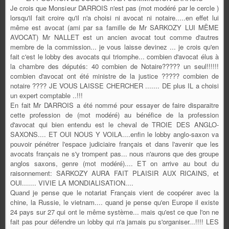
Je crois que Monsieur DARROIS n'est pas (mot modéré par le cercle )
lorsqu'il fait croire qu'il n'a choisi ni avocat ni notaire.....en effet lui
même est avocat (ami par sa famille de Mr SARKOZY LUI MËME
AVOCAT) Mr NALLET est un ancien avocat tout comme d'autres
membre de la commission... je vous laisse devinez ... je crois qu'en
fait c'est le lobby des avocats qui triomphe... combien d'avocat élus à
la chambre des députés: 40 combien de Notaire????? un seul!!!!!!
combien d'avocat ont été ministre de la justice ????? combien de
notaire ???? JE VOUS LAISSE CHERCHER ....... DE plus IL a choisi
un expert comptable ..!!!
En fait Mr DARROIS a été nommé pour essayer de faire disparaitre
cette profession de (mot modéré) au bénéfice de la profession
d'avocat qui bien entendu est le cheval de TROIE DES ANGLO-
SAXONS.... ET OUI NOUS Y VOILA....enfin le lobby anglo-saxon va
pouvoir pénétrer l'espace judiciaire français et dans l'avenir que les
avocats français ne s'y trompent pas... nous n'aurons que des groupe
anglos saxons, genre (mot modéré).... ET on arrive au bout du
raisonnement: SARKOZY AURA FAIT PLAISIR AUX RICAINS, et
OUI....... VIVIE LA MONDIALISATION....
Quand je pense que le notariat Français vient de coopérer avec la
chine, la Russie, le vietnam.... quand je pense qu'en Europe il existe
24 pays sur 27 qui ont le même système... mais qu'est ce que l'on ne
fait pas pour défendre un lobby qui n'a jamais pu s'organiser...!!!! LES