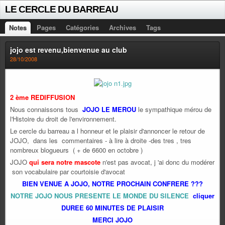
LE CERCLE DU BARREAU
Notes
Pages
Catégories
Archives
Tags
jojo est revenu,bienvenue au club
28/10/2008
2 ème REDIFFUSION
Nous connaissons tous
JOJO LE MEROU
le sympathique mérou de
l'Histoire du droit de l'environnement.
Le cercle du barreau a l honneur et le plaisir d'annoncer le retour de
JOJO, dans les commentaires - à lire à droite -des tres , tres
nombreux blogueurs ( + de 6600 en octobre )
JOJO
qui sera notre mascote
n'est pas avocat, j 'ai donc du modérer
son vocabulaire par courtoisie d'avocat
BIEN VENUE A JOJO, NOTRE PROCHAIN CONFRERE ???
NOTRE JOJO NOUS PRESENTE LE MONDE DU SILENCE
cliquer
DUREE 60 MINUTES DE PLAISIR
MERCI JOJO