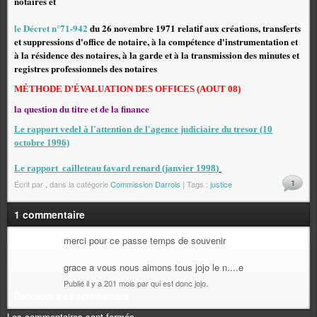
notaires et
le Décret n°71-942
du 26 novembre 1971 relatif aux créations, transferts
et suppressions d'office de notaire, à la compétence d'instrumentation et
à la résidence des notaires, à la garde et à la transmission des minutes et
registres professionnels des notaires
MÉTHODE D’ÉVALUATION DES OFFICES (AOUT 08)
la question du titre et de la finance
Le rapport vedel à l'attention de l'agence judiciaire du tresor (10
octobre 1996)
Le rapport
cailleteau favard renard (janvier 1998
)
1
Écrit par
.
dans la catégorie
Commission Darrois
| Tags :
justice
1 commentaire
merci pour ce passe temps de souvenir
grace a vous nous aimons tous jojo le n....e
Publié il y a 201 mois par qui est donc jojo.
Répondre à ce commentaire
Les commentaires sont fermés.