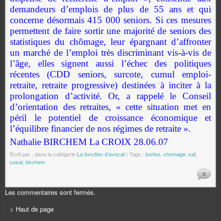
demandeurs d’emplois de plus de 55 ans et qui
concerne désormais 415 000 seniors. Si ces mesures
permettent de faire sortir une majorité de seniors des
statistiques du chômage, leur épargnant d’affronter
un marché de l’emploi très discriminant vis-à-vis de
l’âge, elles signent aussi l’échec des politiques
récentes (CDD seniors, surcote, cumul emploi-
retraite, retraite progressive) destinées à inciter à la
prolongation d’activité. Or, a rappelé le Conseil
d’orientation des retraites, « cette situation met en
péril le potentiel de croissance économique et
l’équilibre financier de nos régimes de retraite ».
Nathalie BIRCHEM La CROIX 28.06.07
Écrit par
.
dans la catégorie
La fonction d'avocat
| Tags :
borloo
,
chomage
,
saf
,
cosal
,
birchem
0
Les commentaires sont fermés.
> Haut de page