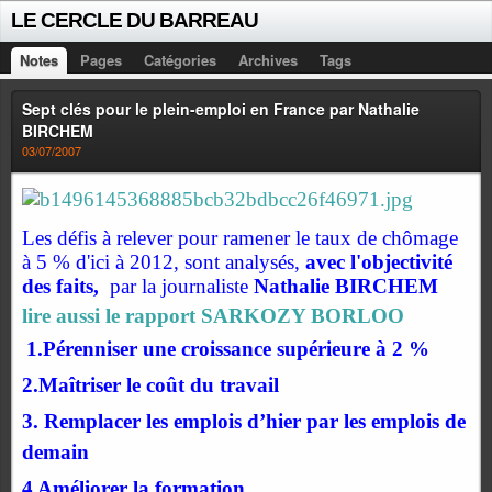
LE CERCLE DU BARREAU
Notes
Pages
Catégories
Archives
Tags
Sept clés pour le plein-emploi en France par Nathalie
BIRCHEM
03/07/2007
Les défis à relever pour ramener le taux de chômage
à 5 % d'ici à 2012, sont analysés,
avec l'objectivité
des faits,
par la journaliste
Nathalie BIRCHEM
lire aussi le rapport SARKOZY BORLOO
1.Pérenniser une croissance supérieure à 2 %
2.Maîtriser le coût du travail
3. Remplacer les emplois d’hier par les emplois de
demain
4 Améliorer la formation