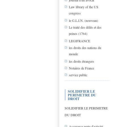
journal d'un avocat
Law library of the US
congress
le G.L.I.N. (nouveau)
Le traité des délits et des
peines (1764)
LEGIFRANCE
les droits des nations du
monde
les droits étrangers
Notaires de France
service public
SOLIDIFIER LE
PERIMETRE DU
DROIT
SOLIDIFIER LE PERIMETRE
DU DROIT
Assurance perte d'activité