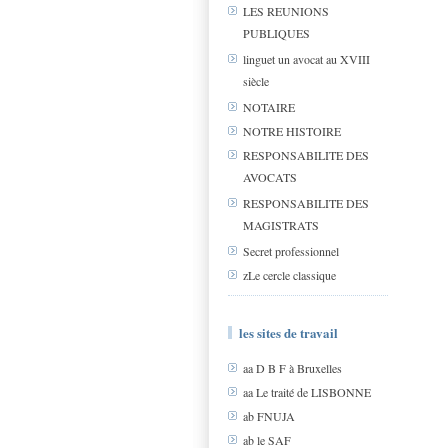
LES REUNIONS
PUBLIQUES
linguet un avocat au XVIII
siècle
NOTAIRE
NOTRE HISTOIRE
RESPONSABILITE DES
AVOCATS
RESPONSABILITE DES
MAGISTRATS
Secret professionnel
zLe cercle classique
les sites de travail
aa D B F à Bruxelles
aa Le traité de LISBONNE
ab FNUJA
ab le SAF