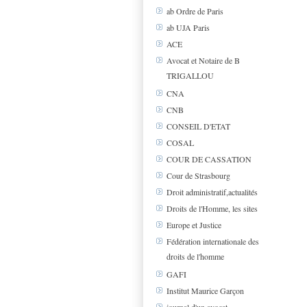
ab Ordre de Paris
ab UJA Paris
ACE
Avocat et Notaire de B
TRIGALLOU
CNA
CNB
CONSEIL D'ETAT
COSAL
COUR DE CASSATION
Cour de Strasbourg
Droit administratif,actualités
Droits de l'Homme, les sites
Europe et Justice
Fédération internationale des
droits de l'homme
GAFI
Institut Maurice Garçon