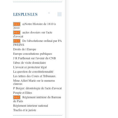
LES PLUS LUS
a)Notre Histoire de 1810 à
2010
aa)les dossiers sur l'acte
d'avocat
De l'absolutisme ordinal par PA
IWEINS
Droits de l Europe
Europe consultations publiques
J R Farthouat sur l'avenir du CNB
l'abus de visite domicilaire
L'avocat ce protecteur légal
La question de constitutionnalité
Les lettres des Cours et Tribunaux
Mme Alliot Marie sur le numerus
clausus
P Berger: déontologie de l'acte d'avocat
Peuple et Elites
Réglement intérieur du Barreau
de Paris
Réglement interieur national
Tracfin et le juriste