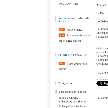
DES COMPTES
A NOUS
Le Décre
Gouvernance nationale
et locale
La posit
Les tradit
Gouvernance
En France,
L’avocat et la morale
service de
par Maurice Garçon
Cette ment
puissant e
LE BICENTENAIRE
Le secret 
foi une mu
Ces hommes
1810-2010 Notre
histoire
19:22 Pub
ordonnance
Catégories
a déclaration de soupçon
a)l'acte de notaire
Les comme
a-historique des tribunes
les précédentes lettres