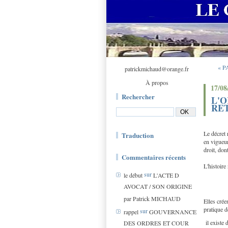
« P
patrickmichaud@orange.fr
À propos
17/08
Rechercher
L'
RE
Le décret 
Traduction
en vigueur
droit, don
Commentaires récents
L'histoire
sur
le début
L'ACTE D
AVOCAT / SON ORIGINE
par Patrick MICHAUD
Elles crée
pratique 
sur
rappel
GOUVERNANCE
il existe
DES ORDRES ET COUR