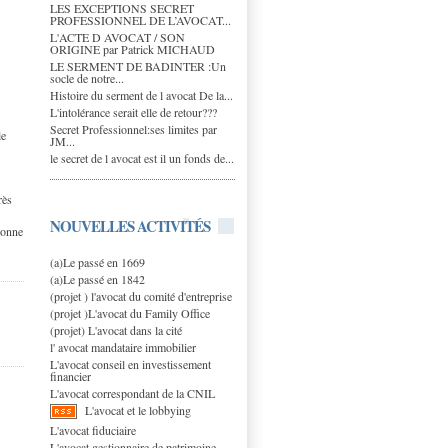
LES EXCEPTIONS SECRET
PROFESSIONNEL DE L’AVOCAT...
L'ACTE D AVOCAT / SON
ORIGINE par Patrick MICHAUD
LE SERMENT DE BADINTER :Un
socle de notre...
Histoire du serment de l avocat De la...
L'intolérance serait elle de retour???
Secret Professionnel:ses limites par
le
JM...
le secret de l avocat est il un fonds de...
rès
NOUVELLES ACTIVITÉS
bonne
(a)Le passé en 1669
(a)Le passé en 1842
(projet ) l'avocat du comité d'entreprise
(projet )L'avocat du Family Office
(projet) L'avocat dans la cité
l' avocat mandataire immobilier
L'avocat conseil en investissement
financier
L'avocat correspondant de la CNIL
L'avocat et le lobbying
L'avocat fiduciaire
L'avocat gestionnaire de patrimoine