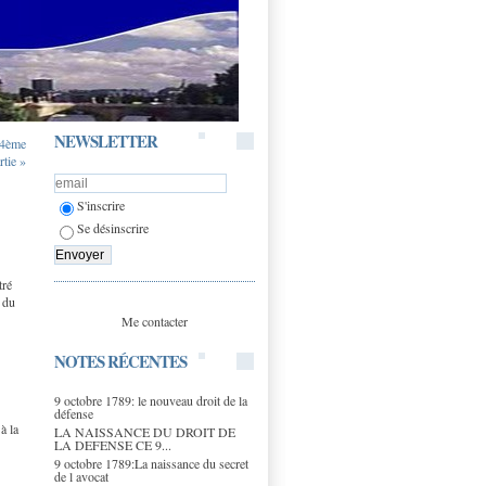
NEWSLETTER
4ème
rtie »
S'inscrire
Se désinscrire
tré
t du
Me contacter
NOTES RÉCENTES
9 octobre 1789: le nouveau droit de la
défense
à la
LA NAISSANCE DU DROIT DE
LA DEFENSE CE 9...
9 octobre 1789:La naissance du secret
de l avocat