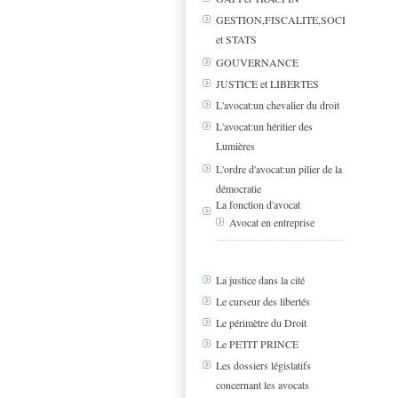
GESTION,FISCALITE,SOCIAL
et STATS
GOUVERNANCE
JUSTICE et LIBERTES
L'avocat:un chevalier du droit
L'avocat:un héritier des
Lumières
L'ordre d'avocat:un pilier de la
démocratie
La fonction d'avocat
Avocat en entreprise
La justice dans la cité
Le curseur des libertés
Le périmètre du Droit
Le PETIT PRINCE
Les dossiers législatifs
concernant les avocats