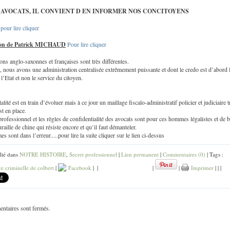
 AVOCATS, IL CONVIENT D EN INFORMER NOS CONCITOYENS
t
pour lire cliquer
ion de Patrick MICHAUD
Pour lire cliquer
ions anglo-saxonnes et françaises sont très différentes.
 nous avons une administration centralisée extrêmement puissante et dont le credo est d’abord 
 l’Etat et non le service du citoyen.
alité est en train d’évoluer mais à ce jour un maillage fiscalo-administratif policier et judiciaire t
st en place.
professionnel et les règles de confidentialité des avocats sont pour ces hommes légalistes et de 
raille de chine qui résiste encore et qu’il faut démanteler.
 sont dans l’erreur.....pour lire la suite cliquer sur le lien ci-dessus
lié dans
NOTRE HISTOIRE
,
Secret professionnel
|
Lien permanent
|
Commentaires (0)
| Tags :
 criminelle de colbert
|
Facebook
|
|
|
|
Imprimer
|
|
|
ntaires sont fermés.