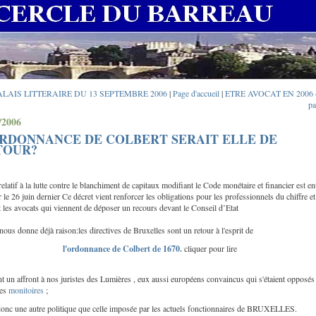
ALAIS LITTERAIRE DU 13 SEPTEMBRE 2006
|
Page d'accueil
|
ETRE AVOCAT EN 2006 
pa
/2006
ORDONNANCE DE COLBERT SERAIT ELLE DE
TOUR?
relatif à la lutte contre le blanchiment de capitaux modifiant le Code monétaire et financier est en
 le 26 juin dernier Ce décret vient renforcer les obligations pour les professionnels du chiffre e
t les avocats qui viennent de déposer un recours devant le Conseil d’Etat
 nous donne déjà raison:les directives de Bruxelles sont un retour à l'esprit de
l'ordonnance de Colbert de 1670.
cliquer pour lire
nt un affront à nos juristes des Lumières , eux aussi européens convaincus qui s'étaient opposés 
des
monitoires
;
 donc une autre politique que celle imposée par les actuels fonctionnaires de BRUXELLES.