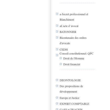
a-Secret professionnel et
Blanchiment
aL'acte d 'avocat
BATONNIER
Bicentenaire des ordres
d'avocats
CEDH
Conseil constitutionnel: QPC
Droit de l'Homme
Droit financier
DEONTOLOGIE
Des propositions de
développement
Europe et Justice
EXPERT COMPTABLE
GAFI et TRACFIN