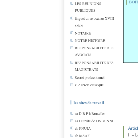
BOFI
LES REUNIONS
PUBLIQUES
linguet un avocat au XVIII
siècle
NOTAIRE
NOTRE HISTOIRE
RESPONSABILITE DES
AVOCATS
RESPONSABILITE DES
MAGISTRATS
Secret professionnel
zLe cercle classique
les sites de travail
aa D B F à Bruxelles
aa Le traité de LISBONNE
ab FNUJA
Artic
I. – 
ab le SAF