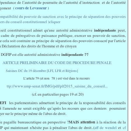
épendance de l’autorité de poursuite de l’autorité d’instruction et de l’autorité
( cours de Levasseur )
ugement
mpatibilité du pouvoir de sanction avec le principe de séparation des pouvoirs
ers du conseil constitutionnel )cliquer
indépendante
seil constitutionnel admet qu'une autorité administrative
peut,
 cadre de prérogatives de puissance publique, exercer un pouvoir de sanction,
e cela soit contraire au principe de séparation des pouvoirs consacré par l'article
a Déclaration des droits de l'homme et du citoyen
indépendante ??
 DGFIP est elle autorité administrative
ARTICLE PRELIMINAIRE DU CODE DE PROCEDURE PENALE
Saisines DC du 19 décembre [LFI, LFR et Régions]
L’article 79 (et non 78 ) est visé dans le recours
ttp://www.ump-senat.fr/IMG/pdf/plf2015_saisine_du_conseil...
(cf. en particulier pages 19 et 20)
 EFI
les parlementaires admettent le principe de la responsabilité des conseils
l'amende ne serait exigible qu’après les recours que ces derniers pourraient
er sur le principe même de l'abus de droit.
MAIS attention
e pagaille bureaucratique en perspective ?
à la réaction de la
 qui maintenant n'hésite pas à pénaliser l'abus de droit..(
aff de wendel
et
cf