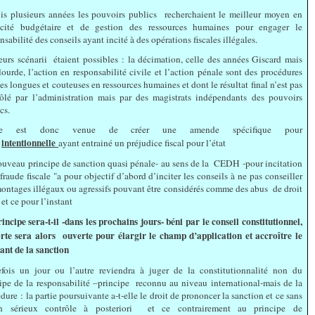
is plusieurs années les pouvoirs publics recherchaient le meilleur moyen en
cacité budgétaire et de gestion des ressources humaines pour engager le
nsabilité des conseils ayant incité à des opérations fiscales illégales.
eurs scénarii étaient possibles : la décimation, celle des années Giscard mais
lourde, l’action en responsabilité civile et l’action pénale sont des procédures
es longues et couteuses en ressources humaines et dont le résultat final n’est pas
rôlé par l’administration mais par des magistrats indépendants des pouvoirs
cs.
dée est donc venue de créer une amende spécifique pour
intentionnelle
e
ayant entrainé un préjudice fiscal pour l’état
uveau principe de sanction quasi pénale- au sens de la CEDH -pour incitation
"fraude fiscale "a pour objectif d’abord d’inciter les conseils à ne pas conseiller
ontages illégaux ou agressifs pouvant être considérés comme des abus de droit
l et ce pour l’instant
incipe sera-t-il -dans les prochains jours- béni par le conseil constitutionnel,
orte sera alors ouverte pour élargir le champ d’application et accroître le
ant de la sanction
efois un jour ou l’autre reviendra à juger de la constitutionnalité non du
ipe de la responsabilité –principe reconnu au niveau international-mais de la
dure : la partie poursuivante a-t-elle le droit de prononcer la sanction et ce sans
n sérieux contrôle à posteriori et ce contrairement au principe de