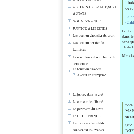
l’ind
GESTION,FISCALITE,SOCIAL
de j
et STATS
La co
GOUVERNANCE
(Cahi
JUSTICE et LIBERTES
Le Con
L'avocat:un chevalier du droit
dans le
sans qu
L'avocat:un héritier des
16 de l
Lumières
Mais la
L'ordre d'avocat:un pilier de la
démocratie
La fonction d'avocat
Avocat en entreprise
La justice dans la cité
Le curseur des libertés
note
Le périmètre du Droit
MAIS 
engag
Le PETIT PRINCE
Les dossiers législatifs
Quell
concernant les avocats
DGFIP