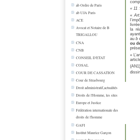
compl
ab Ordre de Paris
« 11 
ab UJA Paris
«
Art
l’imp
ACE
livré
Avocat et Notaire de B
la ré
ayant
TRIGALLOU
au
b
CNA
ou de
prése
CNB
« L’a
CONSEIL D'ETAT
articl
COSAL
(AN1)
dissi
COUR DE CASSATION
Cour de Strasbourg
Droit administratif,actualités
Droits de l'Homme, les sites
Europe et Justice
Fédération internationale des
droits de l'homme
GAFI
Institut Maurice Garçon