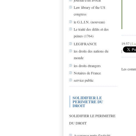
journal d'un avocat
Law library of the US
congress
le G.L.I.N. (nouveau)
Le traité des délits et des
peines (1764)
LEGIFRANCE
19:57 |
Li
les droits des nations du
|
monde
les droits étrangers
Les comme
Notaires de France
service public
SOLIDIFIER LE
PERIMETRE DU
DROIT
SOLIDIFIER LE PERIMETRE
DU DROIT
Assurance perte d'activité