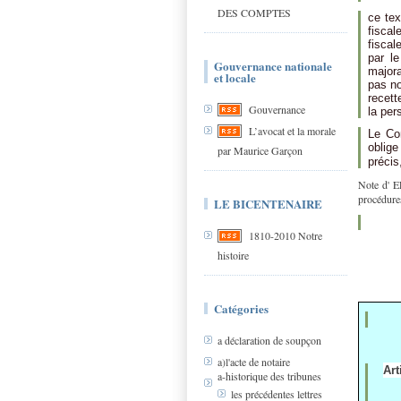
DES COMPTES
ce tex
fiscal
fiscal
par le
Gouvernance nationale
majora
et locale
pas no
recett
Gouvernance
la per
L’avocat et la morale
Le Con
oblige
par Maurice Garçon
précis
Note d' E
procédure
LE BICENTENAIRE
1810-2010 Notre
histoire
Catégories
a déclaration de soupçon
a)l'acte de notaire
Art
a-historique des tribunes
les précédentes lettres