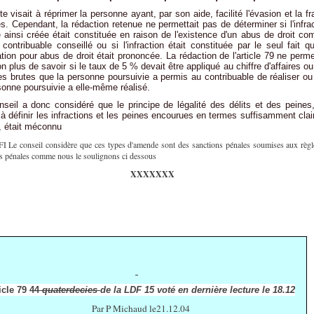
te visait à réprimer la personne ayant, par son aide, facilité l'évasion et la f
es. Cependant, la rédaction retenue ne permettait pas de déterminer si l'infra
e ainsi créée était constituée en raison de l'existence d'un abus de droit c
 contribuable conseillé ou si l'infraction était constituée par le seul fait q
tion pour abus de droit était prononcée. La rédaction de l'article 79 ne perme
n plus de savoir si le taux de 5 % devait être appliqué au chiffre d'affaires o
es brutes que la personne poursuivie a permis au contribuable de réaliser o
sonne poursuivie a elle-même réalisé.
seil a donc considéré que le principe de légalité des délits et des peines
 à définir les infractions et les peines encourues en termes suffisamment clai
, était méconnu
FI Le conseil considère que ces types d'amende sont des sanctions pénales soumises aux règl
s pénales comme nous le soulignons ci dessous
XXXXXXX
icle 79
44
quaterdecies
de la LDF 15 voté en dernière lecture le 18.12
Par P Michaud le21.12.04