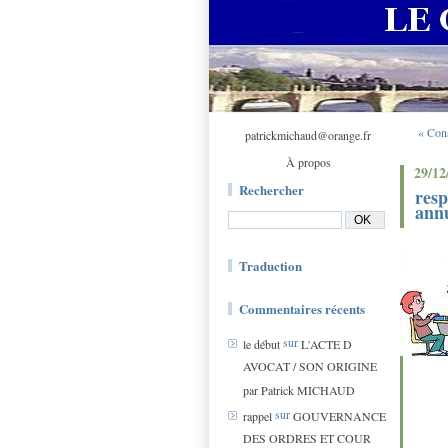
« Cons
patrickmichaud@orange.fr
À propos
29/12
Rechercher
resp
annu
Traduction
Commentaires récents
sur
le début
L'ACTE D
AVOCAT / SON ORIGINE
par Patrick MICHAUD
sur
rappel
GOUVERNANCE
L'art
DES ORDRES ET COUR
mais