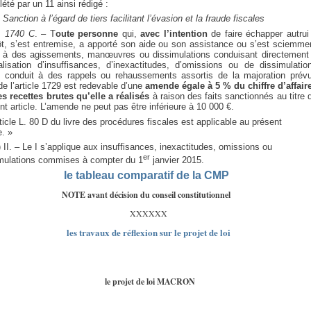
été par un 11 ainsi rédigé :
: Sanction à l’égard de tiers facilitant l’évasion et la fraude fiscales
. 1740 C
. – T
oute personne
qui,
avec l’intention
de faire échapper autrui
ôt, s’est entremise, a apporté son aide ou son assistance ou s’est sciemme
e à des agissements, manœuvres ou dissimulations conduisant directement
alisation d’insuffisances, d’inexactitudes, d’omissions ou de dissimulatio
 conduit à des rappels ou rehaussements assortis de la majoration prév
de l’article 1729 est redevable d’une
amende égale à 5 % du chiffre d’affair
s recettes brutes qu’elle a réalisés
à raison des faits sanctionnés au titre 
nt article. L’amende ne peut pas être inférieure à 10 000 €.
rticle L. 80 D du livre des procédures fiscales est applicable au présent
e. »
 II. – Le I s’applique aux insuffisances, inexactitudes, omissions ou
er
mulations commises à compter du 1
janvier 2015.
le tableau comparatif de la CMP
NOTE avant décision du conseil constitutionnel
XXXXXX
les travaux de réflexion sur le projet de loi
le projet de loi MACRON