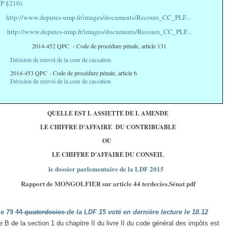
P §210).
http://www.deputes-ump.fr/images/documents/Recours_CC_PLF...
http://www.deputes-ump.fr/images/documents/Recours_CC_PLF...
2014-452 QPC - Code de procédure pénale, article 131
Décision de renvoi de la cour de cassation
2014-453 QPC - Code de procédure pénale, article 6
Décision de renvoi de la cour de cassation
QUELLE EST L ASSIETTE DE L AMENDE
LE CHIFFRE D'AFFAIRE DU CONTRIBUABLE
OU
LE CHIFFRE D'AFFAIRE DU CONSEIL
le dossier parlementaire de la LDF 2015
Rapport de MONGOLFIER sur article 44 terdecies.Sénat pdf
le 79
44
quaterdecies
de la LDF 15 voté en dernière lecture le 18.12
Le B de la section 1 du chapitre II du livre II du code général des impôts est