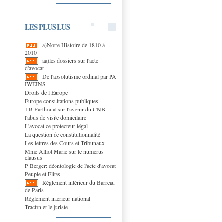
LES PLUS LUS
a)Notre Histoire de 1810 à
2010
aa)les dossiers sur l'acte
d'avocat
De l'absolutisme ordinal par PA
IWEINS
Droits de l Europe
Europe consultations publiques
J R Farthouat sur l'avenir du CNB
l'abus de visite domicilaire
L'avocat ce protecteur légal
La question de constitutionnalité
Les lettres des Cours et Tribunaux
Mme Alliot Marie sur le numerus
clausus
P Berger: déontologie de l'acte d'avocat
Peuple et Elites
Réglement intérieur du Barreau
de Paris
Réglement interieur national
Tracfin et le juriste