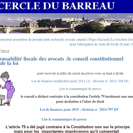
tructeur promoteur de premier plan recherche avocats salariés
|
Page d'accueil
|
La fonction d'a
pour l'abrogation de l'acte dit loi du 26 juin 
/2014
onsabilité fiscale des avocats :le conseil constitutionnel
le la loi
pour recevoir la lettre du cercle inscrivez vous en haut à droite
Loi de finances rectificative pour 2014 (2) : décision n° 2014-708 DC
Lire le communiqué de presse
le conseil a déclaré contraire à la constitution l'article 79 instituant une a
pour incitation à l'abus de droit
Loi de finances pour 2015 : décision n° 2014-707 DC
Lire le communiqué de presse
icle 79 a été jugé contraire à la Constitution non sur le principe
 pour les importantes imprécisions qu'il comportait