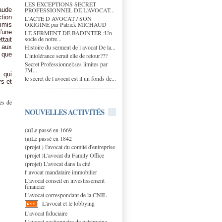
LES EXCEPTIONS SECRET
PROFESSIONNEL DE L’AVOCAT...
raude
ction
L'ACTE D AVOCAT / SON
ORIGINE par Patrick MICHAUD
ommis
u'une
LE SERMENT DE BADINTER :Un
socle de notre...
ttait
Histoire du serment de l avocat De la...
u aux
u que
L'intolérance serait elle de retour???
Secret Professionnel:ses limites par
JM...
, qui
le secret de l avocat est il un fonds de...
rs et
es de
NOUVELLES ACTIVITÉS
(a)Le passé en 1669
(a)Le passé en 1842
(projet ) l'avocat du comité d'entreprise
(projet )L'avocat du Family Office
(projet) L'avocat dans la cité
l' avocat mandataire immobilier
L'avocat conseil en investissement
financier
L'avocat correspondant de la CNIL
L'avocat et le lobbying
L'avocat fiduciaire
L'avocat gestionnaire de patrimoine