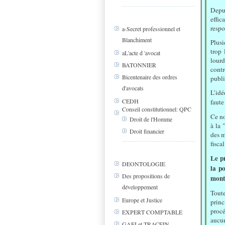
Depu
effi
respo
a-Secret professionnel et
Blanchiment
Plusi
trop 
aL'acte d 'avocat
lourd
BATONNIER
cont
Bicentenaire des ordres
publi
d'avocats
L’i
CEDH
faut
Conseil constitutionnel: QPC
Ce no
Droit de l'Homme
à la 
Droit financier
des m
fisca
Le pr
DEONTOLOGIE
la p
Des propositions de
mont
développement
Tout
Europe et Justice
princ
procé
EXPERT COMPTABLE
aucu
GAFI et TRACFIN