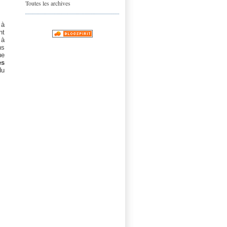
Toutes les archives
 à
nt
 à
ns
ue
es
du