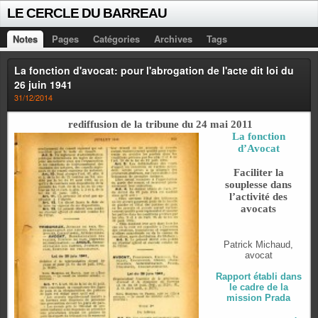
LE CERCLE DU BARREAU
Notes
Pages
Catégories
Archives
Tags
La fonction d'avocat: pour l'abrogation de l'acte dit loi du
26 juin 1941
31/12/2014
rediffusion de la tribune du 24 mai 2011
La fonction
d’Avocat
Faciliter la
souplesse dans
l’activité des
avocats
Patrick Michaud,
avocat
Rapport établi dans
le cadre de la
mission Prada