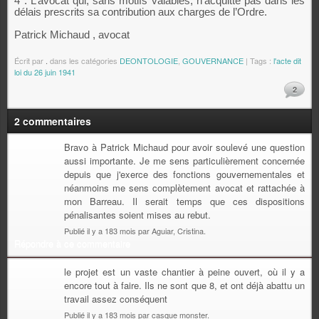
4°. L’avocat qui, sans motifs valables, n’acquitte pas dans les
délais prescrits sa contribution aux charges de l’Ordre.
Patrick Michaud , avocat
Écrit par
.
dans les catégories
DEONTOLOGIE
,
GOUVERNANCE
| Tags :
l'acte dit
loi du 26 juin 1941
2
2 commentaires
Bravo à Patrick Michaud pour avoir soulevé une question
aussi importante. Je me sens particulièrement concernée
depuis que j'exerce des fonctions gouvernementales et
néanmoins me sens complètement avocat et rattachée à
mon Barreau. Il serait temps que ces dispositions
pénalisantes soient mises au rebut.
Publié il y a 183 mois par Aguiar, Cristina.
Répondre à ce commentaire
le projet est un vaste chantier à peine ouvert, où il y a
encore tout à faire. Ils ne sont que 8, et ont déjà abattu un
travail assez conséquent
Publié il y a 183 mois par casque monster.