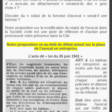
d’ « avocats en détachement » seraient-ils des « gros
mots » ?
Discuter du « statut de la fonction d’avocat » serait-il une
hérésie ?
Notre proposition sur la modification du statut de l’avocat dans
la Société civile est une piste de réflexion et d’action pour
promouvoir notre présence dans la Cité.
Notre proposition va au-delà du débat actuel sur la place
de l’avocat en entrepris
e.
L’acte dit « loi du 26 juin 1941 »
ART. 4.
Le tableau
est réimprimé, au
moins une fois par
an, au
commencement de
chaque année
judiciaire et déposé
au greffe de la cour
ou du tribunal.
Doit
être omis du
tableau l’avocat
qui, par l’effet de