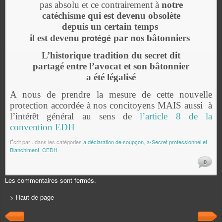
pas absolu et ce contrairement à
notre
catéchisme qui est devenu obsolète
depuis un certain temps
protégé
il est devenu
par nos bâtonniers
L’historique tradition du secret dit
partagé entre l’avocat et son bâtonnier
a été légalisé
A nous de prendre la mesure de cette nouvelle
protection accordée à nos concitoyens MAIS aussi à
l’intérêt général au sens de
l’article 8 de la
convention EDH
Écrit par
.
dans les catégories
a déclaration de soupçon
,
a-Secret professionnel et
Blanchiment
,
CEDH
0
Les commentaires sont fermés.
> Haut de page