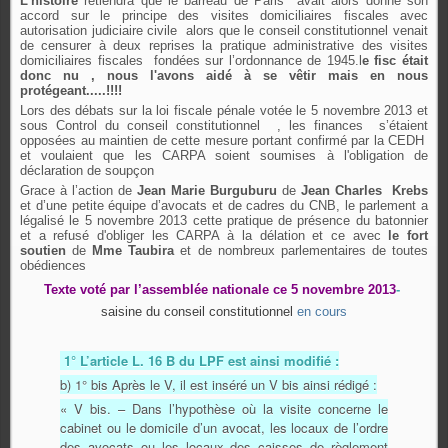
L’histoire
retiendra que le barreau de Paris avait alors donné son
accord sur le principe des visites domiciliaires fiscales avec
autorisation judiciaire civile alors que le conseil constitutionnel venait
de censurer à deux reprises la pratique administrative des visites
domiciliaires fiscales
fondées sur l’ordonnance de 1945.l
e fisc était
donc nu , nous l'avons aidé à se vêtir mais en nous
protégeant.....!!!!
Lors des débats sur la loi fiscale pénale votée le 5 novembre 2013 et
sous Control du conseil constitutionnel , les finances s’étaient
opposées au maintien de cette mesure portant confirmé par la CEDH
et voulaient que les CARPA soient soumises à l'obligation de
déclaration de soupçon
Grace à l’action de
Jean Marie Burguburu
de
Jean Charles Krebs
et d’une petite équipe d’avocats et de cadres du CNB, le parlement a
légalisé le 5 novembre 2013 cette pratique de présence du batonnier
et a refusé d'obliger les CARPA à la délation et ce avec
le fort
soutien
de
Mme Taubira
et de nombreux parlementaires de toutes
obédiences
Texte voté par l’assemblée nationale ce 5 novembre 2013
-
saisine du conseil constitutionnel
en cours
1° L’article L. 16 B du LPF est ainsi modifié :
b) 1° bis Après le V, il est inséré un V bis ainsi rédigé :
« V bis. – Dans l’hypothèse où la visite concerne le
cabinet ou le domicile d’un avocat, les locaux de l’ordre
des avocats ou les locaux des caisses de règlement