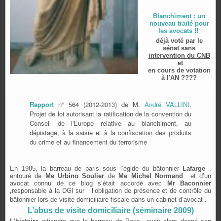
Blanchiment : un
nouveau traité pour
les avocats !!
déjà voté par le
sénat
sans
intervention du CNB
et
en cours de votation
à l'AN ????
Rapport
n° 564 (2012-2013) de M.
André VALLINI
,
Projet de loi autorisant la ratification de la convention du
Conseil de l'Europe relative au blanchiment, au
dépistage, à la saisie et à la confiscation des produits
du crime et au financement du terrorisme
En 1985, la barreau de paris sous l’égide du bâtonnier
Lafarge
,
entouré de
Me Urbino Soulier
de
Me Michel Normand
et d’un
avocat connu de ce blog s’était accordé avec
Mr Baconnier
,
responsable à la DGI sur l’obligation de présence et de contrôle du
bâtonnier lors de visite domiciliaire fiscale dans un cabinet d’avocat
.
L’abus de visite domiciliaire (séminaire 2009)