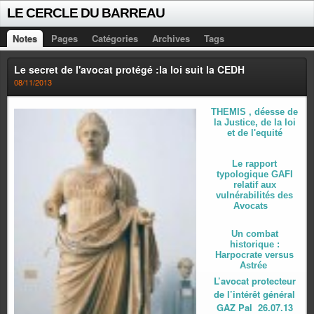
LE CERCLE DU BARREAU
Notes
Pages
Catégories
Archives
Tags
Le secret de l'avocat protégé :la loi suit la CEDH
08/11/2013
THEMIS , déesse de
la Justice, de la loi
et de l'equité
Le rapport
typologique GAFI
relatif aux
vulnérabilités des
Avocats
Un combat
historique :
Harpocrate versus
Astrée
L’avocat protecteur
de l’intérêt général
GAZ Pal 26.07.13