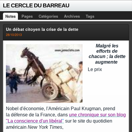
LE CERCLE DU BARREAU
Notes
Pages
Catégories
Archives
Tags
Un débat citoyen la crise de la dette
28/10/2013
M
algré les
efforts de
chacun ; la dette
augmente
Le
prix
Nobel
d'économie, l'Américain Paul Krugman, prend
la
défense
de la France, dans
une chronique sur son blog
"La conscience d'un libéral
"
sur le site du quotidien
américain
New York Times
,