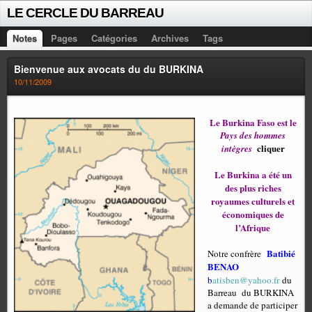
LE CERCLE DU BARREAU
Notes
Pages
Catégories
Archives
Tags
Bienvenue aux avocats du du BURKINA
10/11/2009
Le
Burkina Faso
est le
Pays des hommes
cliquer
intègres
Le Burkina a été un
des plus riches
royaumes culturels et
économiques de
l’Afrique
Batibié
Notre confrère
BENAO
b
atisben@yahoo.fr
du
Barreau
du
BURKINA
a demande de participer