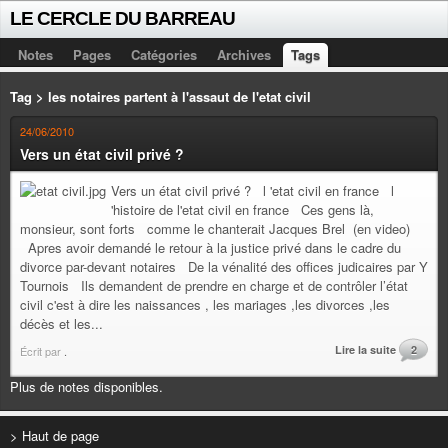
LE CERCLE DU BARREAU
Notes
Pages
Catégories
Archives
Tags
Tag > les notaires partent à l'assaut de l'etat civil
24/06/2010
Vers un état civil privé ?
Vers un état civil privé ? l 'etat civil en france l
'histoire de l'etat civil en france Ces gens là,
monsieur, sont forts comme le chanterait Jacques Brel (en video)
Apres avoir demandé le retour à la justice privé dans le cadre du
divorce par-devant notaires De la vénalité des offices judicaires par Y
Tournois Ils demandent de prendre en charge et de contrôler l’état
civil c'est à dire les naissances , les mariages ,les divorces ,les
décès et les...
Lire la suite
2
Écrit par
.
Plus de notes disponibles.
> Haut de page