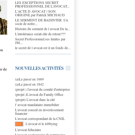
LES EXCEPTIONS SECRET
PROFESSIONNEL DE L’AVOCAT...
L'ACTE D AVOCAT / SON
ORIGINE par Patrick MICHAUD
LE SERMENT DE BADINTER :Un
socle de notre...
Histoire du serment de l avocat De la...
L'intolérance serait elle de retour???
Secret Professionnel:ses limites par
JM...
le secret de l avocat est il un fonds de...
on
NOUVELLES ACTIVITÉS
ur de
(a)Le passé en 1669
(a)Le passé en 1842
(projet ) l'avocat du comité d'entreprise
(projet )L'avocat du Family Office
(projet) L'avocat dans la cité
l' avocat mandataire immobilier
L'avocat conseil en investissement
financier
L'avocat correspondant de la CNIL
L'avocat et le lobbying
L'avocat fiduciaire
L'avocat gestionnaire de patrimoine