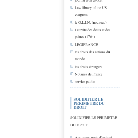
journal d'un avocat
Law library of the US
congress
le G.L.I.N. (nouveau)
Le traité des délits et des
peines (1764)
LEGIFRANCE
les droits des nations du
monde
les droits étrangers
Notaires de France
service public
SOLIDIFIER LE
PERIMETRE DU
DROIT
SOLIDIFIER LE PERIMETRE
DU DROIT
Assurance perte d'activité