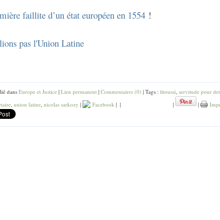
mière faillite d’un état européen en 1554
!
lions pas l'Union Latine
lié dans
Europe et Justice
|
Lien permanent
|
Commentaires (0)
| Tags :
fitoussi
,
servitude pour det
taire
,
union latine
,
nicolas sarkozy
|
Facebook
|
|
|
|
Impr