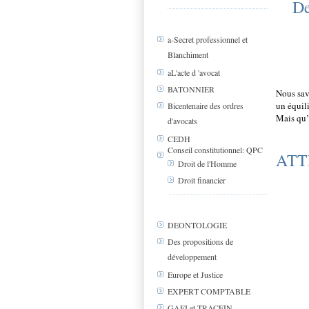
De
a-Secret professionnel et
Blanchiment
aL'acte d 'avocat
BATONNIER
Nous sav
un équili
Bicentenaire des ordres
Mais qu’e
d'avocats
CEDH
Conseil constitutionnel: QPC
ATT
Droit de l'Homme
Droit financier
DEONTOLOGIE
Des propositions de
développement
Europe et Justice
EXPERT COMPTABLE
GAFI et TRACFIN