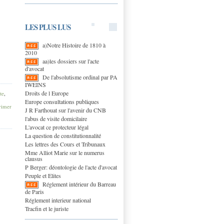
LES PLUS LUS
a)Notre Histoire de 1810 à
2010
aa)les dossiers sur l'acte
d'avocat
De l'absolutisme ordinal par PA
IWEINS
Droits de l Europe
te
,
Europe consultations publiques
imer
J R Farthouat sur l'avenir du CNB
l'abus de visite domicilaire
L'avocat ce protecteur légal
La question de constitutionnalité
Les lettres des Cours et Tribunaux
Mme Alliot Marie sur le numerus
clausus
P Berger: déontologie de l'acte d'avocat
Peuple et Elites
Réglement intérieur du Barreau
de Paris
Réglement interieur national
Tracfin et le juriste