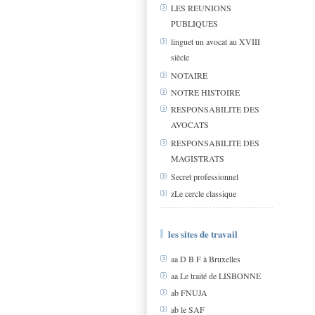
LES REUNIONS
PUBLIQUES
linguet un avocat au XVIII
siècle
NOTAIRE
NOTRE HISTOIRE
RESPONSABILITE DES
AVOCATS
RESPONSABILITE DES
MAGISTRATS
Secret professionnel
zLe cercle classique
les sites de travail
aa D B F à Bruxelles
aa Le traité de LISBONNE
ab FNUJA
ab le SAF