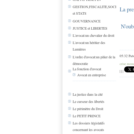
GESTION,FISCALITE,SOCIAL
La pre
et STATS
GOUVERNANCE
N'oub
JUSTICE et LIBERTES
L'avocat:un chevalier du droit
L'avocat:un héritier des
Lumières
05:32 Pub
L'ordre d'avocat:un pilier de la
démocratie
crise mone
La fonction d'avocat
|
|
|
Avocat en entreprise
La justice dans la cité
Le curseur des libertés
Le périmètre du Droit
Le PETIT PRINCE
Les dossiers législatifs
concernant les avocats