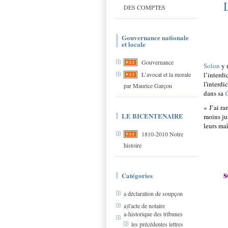
DES COMPTES
Gouvernance nationale
et locale
Gouvernance
Solon
y 
l’interdi
L’avocat et la morale
l'interd
par Maurice Garçon
dans sa
C
« J’ai r
LE BICENTENAIRE
moins ju
leurs maî
1810-2010 Notre
histoire
s
Catégories
a déclaration de soupçon
a)l'acte de notaire
a-historique des tribunes
les précédentes lettres