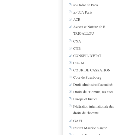
ab Ordre de Paris
ab UJA Paris
ACE
Avocat et Notaire de B
TRIGALLOU
CNA
CNB
CONSEIL D'ETAT
COSAL
COUR DE CASSATION
Cour de Strasbourg
Droit administratif,actualités
Droits de l'Homme, les sites
Europe et Justice
Fédération internationale des
droits de l'homme
GAFI
Institut Maurice Garçon