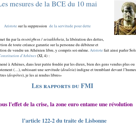
Les mesures de la BCE du 10 mai
Aristote
sur la suppression
de la servitude pour dette
met fin par la
σεισάχθεια
/
seisakhtheia
, la libération des dettes,
ction de toute créance garantie sur la personne du débiteur et
iction de vendre un Athénien libre, y compris soi-même.
Aristote
fait ainsi parler Sol
onstitution d'Athènes
(XI, 4) :
amené à Athènes, dans leur patrie fondée par les dieux, bien des gens vendus plus ou
stement (…), subissant une servitude (
douleia
) indigne et tremblant devant l’hume
tres (
despôtes
), je les ai rendus libres
»
Les rapports du FMI
ous l'effet de la crise, la zone euro entame une révolution
l’article 122-2 du traite de Lisbonne