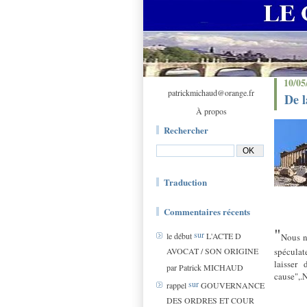
10/05
patrickmichaud@orange.fr
De l
À propos
Rechercher
Traduction
Commentaires récents
"
sur
le début
L'ACTE D
Nous n
AVOCAT / SON ORIGINE
spéculat
laisser
par Patrick MICHAUD
cause",.
sur
rappel
GOUVERNANCE
DES ORDRES ET COUR