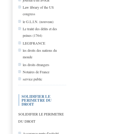
journal d'un avocat
Law library of the US
congress
le G.L.I.N. (nouveau)
Le traité des délits et des
peines (1764)
LEGIFRANCE
les droits des nations du
monde
les droits étrangers
Notaires de France
service public
SOLIDIFIER LE
PERIMETRE DU
DROIT
SOLIDIFIER LE PERIMETRE
DU DROIT
Assurance perte d'activité