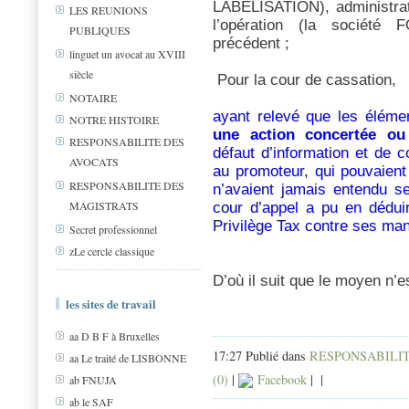
LABELISATION), administrat
LES REUNIONS
l’opération (la sociét
PUBLIQUES
précédent ;
linguet un avocat au XVIII
siècle
Pour la cour de cassation,
NOTAIRE
ayant relevé que les élém
NOTRE HISTOIRE
une action concertée o
RESPONSABILITE DES
défaut d’information et de c
AVOCATS
au promoteur, qui pouvaient 
RESPONSABILITE DES
n’avaient jamais entendu s
MAGISTRATS
cour d’appel a pu en déduir
Privilège Tax contre ses mand
Secret professionnel
zLe cercle classique
D’où il suit que le moyen n’e
les sites de travail
aa D B F à Bruxelles
17:27 Publié dans
RESPONSABILIT
aa Le traité de LISBONNE
(0)
|
Facebook
|
|
ab FNUJA
ab le SAF