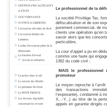
GESTION,FISCALITE,SOCIAL
Le professionnel de la défi
et STATS
GOUVERNANCE
La société Privilège Tax, for
défiscalisation et de son exp
JUSTICE et LIBERTES
purement commercial, de ma
L'avocat:un chevalier du droit
clients une opération qu’en t
L'avocat:un héritier des
savoir alors que les consorts
Lumières
particulière,
L'ordre d'avocat:un pilier de la
démocratie
La cour d’appel a pu en dédui
La fonction d'avocat
commis une faute qui engageai
Avocat en entreprise
1382 du code civil ;
MAIS le professionnel n
promoteur
La justice dans la cité
Le curseur des libertés
Le moyen reproche à l’arrêt 
Le périmètre du Droit
des transactions immobi
Le PETIT PRINCE
l’exposante), condamné à in
Les dossiers législatifs
X...-Y...) au titre de la pe
concernant les avocats
appels en garantie dirigés 