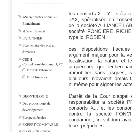
les consorts X...-Y... s’éta
a-Secret professionnel et
TAX, spécialisée en conseil
Blanchiment
de la société ALLIANCE LAB
société FONCIERE RICHELI
aL'acte d 'avocat
type loi ROBIEN ;
BATONNIER
Bicentenaire des ordres
ces dispositions fiscale
d'avocats
argument majeur pour la ve
CEDH
localisation, la nature et 
Conseil constitutionnel: QPC
acquéreurs qui recherchai
Droit de l'Homme
immobilier sans risques, s
Droit financier
d’ailleurs, n’avaient jamais 
ni même pour signer les acte
L’arrêt de la Cour d’appe
DEONTOLOGIE
responsabilité a société
Des propositions de
consorts X... et les consor
développement
contre la société FONC
Europe et Justice
condamner, in solidum ave
EXPERT COMPTABLE
leurs préjudices ;
GAFI et TRACFIN