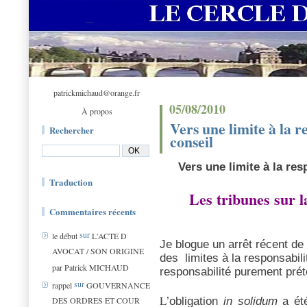
patrickmichaud@orange.fr
05/08/2010
À propos
Vers une limite à la r
Rechercher
conseil
Vers une limite à la re
Traduction
Les tribunes sur l
Commentaires récents
sur
le début
L'ACTE D
Je blogue un arrêt récent de
AVOCAT / SON ORIGINE
des limites à la responsabili
par Patrick MICHAUD
responsabilité purement prét
sur
rappel
GOUVERNANCE
L
DES ORDRES ET COUR
’obligation
in solidum
a été