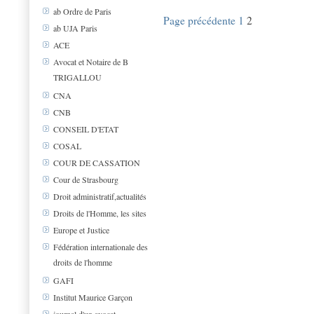
ab Ordre de Paris
Page précédente
1
2
ab UJA Paris
ACE
Avocat et Notaire de B
TRIGALLOU
CNA
CNB
CONSEIL D'ETAT
COSAL
COUR DE CASSATION
Cour de Strasbourg
Droit administratif,actualités
Droits de l'Homme, les sites
Europe et Justice
Fédération internationale des
droits de l'homme
GAFI
Institut Maurice Garçon