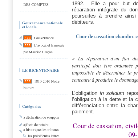
1892.
Elle a pour but de 
DES COMPTES
réparation intégrale du do
poursuites à prendre ainsi 
débiteurs.
Gouvernance nationale
et locale
Cour de cassation chambre ci
Gouvernance
L’avocat et la morale
par Maurice Garçon
« La réparation d'un fait do
participé doit être ordonnée p
LE BICENTENAIRE
impossible de déterminer la pr
concouru à produire le dommage
1810-2010 Notre
histoire
L’obligation
in solidum
repos
l’obligation à la dette et la 
différenciation entre la cha
Catégories
paiement.
a déclaration de soupçon
Cour de cassation, civi
a)l'acte de notaire
a-historique des tribunes
09-
les précédentes lettres