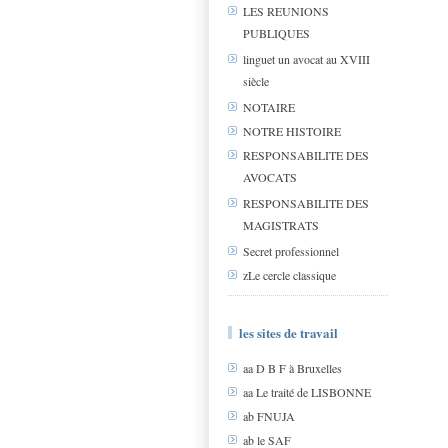
LES REUNIONS
PUBLIQUES
linguet un avocat au XVIII
siècle
NOTAIRE
NOTRE HISTOIRE
RESPONSABILITE DES
AVOCATS
RESPONSABILITE DES
MAGISTRATS
Secret professionnel
zLe cercle classique
les sites de travail
aa D B F à Bruxelles
aa Le traité de LISBONNE
ab FNUJA
ab le SAF