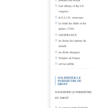
journal d'un avocat
Law library of the US
congress
le G.L.I.N. (nouveau)
Le traité des délits et des
peines (1764)
LEGIFRANCE
les droits des nations du
monde
les droits étrangers
Notaires de France
service public
SOLIDIFIER LE
PERIMETRE DU
DROIT
SOLIDIFIER LE PERIMETRE
DU DROIT
Assurance perte d'activité