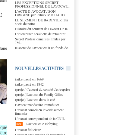
ommes
LES EXCEPTIONS SECRET
PROFESSIONNEL DE L’AVOCAT...
L'ACTE D AVOCAT / SON
E
ORIGINE par Patrick MICHAUD
LE SERMENT DE BADINTER :Un
socle de notre...
Histoire du serment de l avocat De la...
L'intolérance serait elle de retour???
Secret Professionnel:ses limites par
JM...
le secret de l avocat est il un fonds de...
faire
NOUVELLES ACTIVITÉS
(a)Le passé en 1669
(a)Le passé en 1842
(projet ) l'avocat du comité d'entreprise
(projet )L'avocat du Family Office
(projet) L'avocat dans la cité
l' avocat mandataire immobilier
L'avocat conseil en investissement
financier
L'avocat correspondant de la CNIL
L'avocat et le lobbying
 que
L'avocat fiduciaire
 être
L'avocat gestionnaire de patrimoine