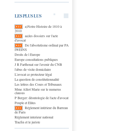
LES PLUS LUS
a)Notre Histoire de 1810 à
2010
aa)les dossiers sur l'acte
d'avocat
De l'absolutisme ordinal par PA
IWEINS
Droits de l Europe
Europe consultations publiques
J R Farthouat sur l'avenir du CNB
l'abus de visite domicilaire
L'avocat ce protecteur légal
La question de constitutionnalité
Les lettres des Cours et Tribunaux
Mme Alliot Marie sur le numerus
clausus
P Berger: déontologie de l'acte d'avocat
Peuple et Elites
Réglement intérieur du Barreau
de Paris
Réglement interieur national
Tracfin et le juriste