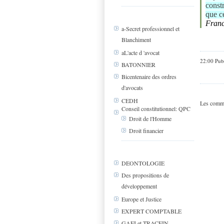
const
que ce
Franc
a-Secret professionnel et
Blanchiment
aL'acte d 'avocat
22:00 Pub
BATONNIER
Bicentenaire des ordres
d'avocats
CEDH
Les comme
Conseil constitutionnel: QPC
Droit de l'Homme
Droit financier
DEONTOLOGIE
Des propositions de
développement
Europe et Justice
EXPERT COMPTABLE
GAFI et TRACFIN