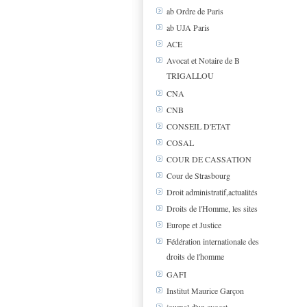
ab Ordre de Paris
ab UJA Paris
ACE
Avocat et Notaire de B
TRIGALLOU
CNA
CNB
CONSEIL D'ETAT
COSAL
COUR DE CASSATION
Cour de Strasbourg
Droit administratif,actualités
Droits de l'Homme, les sites
Europe et Justice
Fédération internationale des
droits de l'homme
GAFI
Institut Maurice Garçon