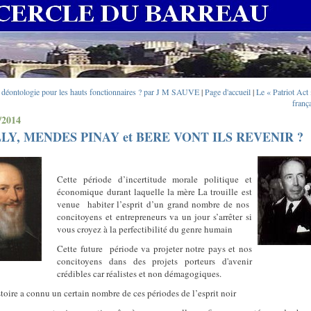
 déontologie pour les hauts fonctionnaires ? par J M SAUVE
|
Page d'accueil
|
Le « Patriot Act 
franç
/2014
LY, MENDES PINAY et BERE VONT ILS REVENIR ?
Cette période d’incertitude morale politique et
économique durant laquelle la mère La trouille est
venue
habiter l’esprit d’un grand nombre de nos
concitoyens et entrepreneurs va un jour s’arrêter si
vous croyez à la perfectibilité du genre humain
Cette future
période va projeter notre pays et nos
concitoyens dans des projets porteurs d'avenir
crédibles car réalistes et non démagogiques.
toire a connu un certain nombre de ces périodes de l’esprit noir