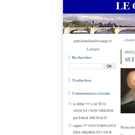
« Quelle
patrickmichaud@orange.fr
À propos
08/02
Rechercher
SUL
Traduction
Commentaires récents
sur
le début
L'ACTE D
AVOCAT / SON ORIGINE
par Patrick MICHAUD
sur
rappel
GOUVERNANCE
Notre his
DES ORDRES ET COUR