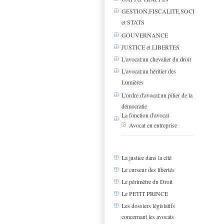
GESTION,FISCALITE,SOCIAL
et STATS
GOUVERNANCE
JUSTICE et LIBERTES
L'avocat:un chevalier du droit
L'avocat:un héritier des
Lumières
L'ordre d'avocat:un pilier de la
démocratie
La fonction d'avocat
Avocat en entreprise
La justice dans la cité
Le curseur des libertés
Le périmètre du Droit
Le PETIT PRINCE
Les dossiers législatifs
concernant les avocats