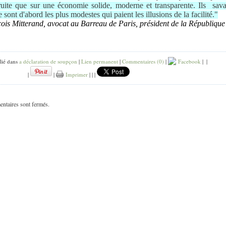
ruite que sur une économie solide, moderne et transparente. Ils
sava
 sont d'abord les plus modestes qui paient les illusions de la facilité."
ois Mitterand, avocat au Barreau de Paris, président de la République
lié dans
a déclaration de soupçon
|
Lien permanent
|
Commentaires (0)
|
Facebook
|
|
|
|
Imprimer
|
|
|
ntaires sont fermés.