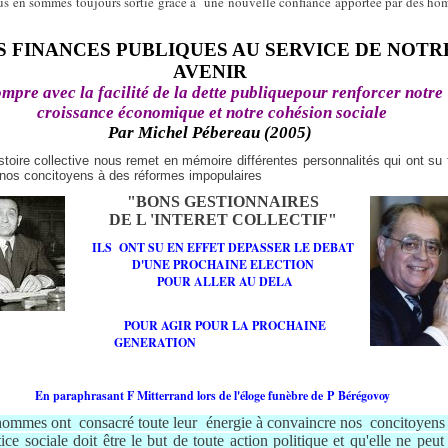
s en sommes toujours sortie grâce à
une nouvelle confiance apportée par des h
r
S FINANCES PUBLIQUES AU SERVICE DE NOTR
AVENIR
mpre avec la facilité de la dette publiquepour renforcer notre
croissance économique et notre cohésion sociale
Par Michel Pébereau (2005)
stoire collective nous remet en mémoire différentes personnalités qui ont su 
 nos concitoyens
à des réformes impopulaires
"BONS GESTIONNAIRES
DE L 'INTERET COLLECTIF"
ILS
ONT SU EN EFFET DEPASSER LE DEBAT
D'UNE PROCHAINE ELECTION
POUR ALLER AU DELA
POUR AGIR POUR LA PROCHAINE
GENERATION
En paraphrasant F Mitterrand lors de l'éloge funèbre de P Bérégovoy
 hommes ont
consacré toute leur
énergie à convaincre nos
concitoyens
tice sociale doit être le but de toute action politique et qu'elle ne peut