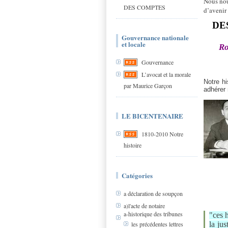
Nous nou
DES COMPTES
d’aveni
DE
Gouvernance nationale
et locale
Ro
Gouvernance
L’avocat et la morale
Notre hi
par Maurice Garçon
adhérer
LE BICENTENAIRE
1810-2010 Notre
histoire
Catégories
a déclaration de soupçon
a)l'acte de notaire
a-historique des tribunes
"ces
la jus
les précédentes lettres