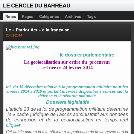
LE CERCLE DU BARREAU
Notes
Pages
Catégories
Archives
Tags
Le « Patriot Act » à la française
25/02/2014
le dossier parlementaire
La geolocalisation sur ordre du procureur
est née ce 24 février 2014
loi du 19 décembre relative à la programmation militaire pour les
années 2014 à 2019 et portant diverses dispositions concernant la
défense et la sécurité nationale
Dossiers législatifs
L'article 13 de la loi de programmation militaire détermine
le « cadre juridique de l'accès administratif aux données
de connexion et de la géolocalisation en temps réel
clique
r
Cet article porte à la fois atteinte à la protection de la vie privée et à la