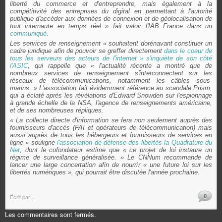
liberté du commerce et d'entreprendre, mais également à la
compétitivité des entreprises du digital en permettant à l'autorité
publique d'accéder aux données de connexion et de géolocalisation de
tout internaute en temps réel
» fait valoir l'IAB France dans un
communiqué
.
Les services de renseignement «
souhaitent dorénavant constituer un
cadre juridique afin de pouvoir se greffer directement
dans le coeur de
tous les serveurs des acteurs de l'internet
» s'inquiète de son côté
l'ASIC
, qui rappelle que «
l'actualité récente a montré que de
nombreux services de renseignement s'interconnectent sur les
réseaux de télécommunications, notamment les câbles sous-
marins.
» L'association fait évidemment référence au scandale Prism,
qui a éclaté après les révélations d'Edward Snowden sur l'espionnage
à grande échelle de la NSA, l'agence de renseignements américaine,
et de ses nombreuses répliques.
«
La collecte directe d'information se fera non seulement auprès des
fournisseurs d'accès (FAI et opérateurs de télécommunication) mais
aussi auprès de tous les hébergeurs et fournisseurs de services en
ligne
» souligne
l'association de défense des libertés la Quadrature du
Net
, dont le cofondateur estime que «
ce projet de loi instaure un
régime de surveillance généralisée. »
Le CNNum recommande de
lancer une large concertation afin de nourrir
« une future loi sur les
libertés numériques
», qui pourrait être discutée l'année prochaine.
0
Écrit par
.
Les commentaires sont fermés.