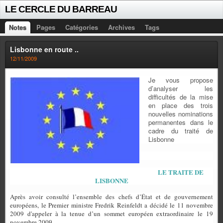
LE CERCLE DU BARREAU
Notes
Pages
Catégories
Archives
Tags
Lisbonne en route ..
12/11/2009
Je vous propose
d’analyser les
difficultés de la mise
en place des trois
nouvelles nominations
permanentes dans le
cadre du traité de
Lisbonne
LE TRAITE DE
LISBONNE
Après avoir consulté l’ensemble des chefs d’État et de gouvernement
européens, le Premier ministre Fredrik Reinfeldt a décidé le 11 novembre
2009 d'appeler à la tenue d’un sommet européen extraordinaire le 19
novembre 2009.