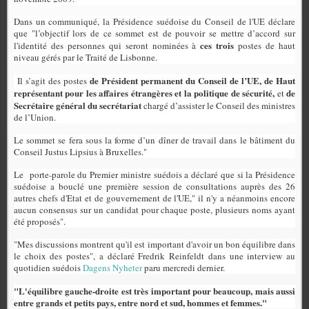
Dans un communiqué, la Présidence suédoise du Conseil de l'UE déclare
que "l’objectif lors de ce sommet est de pouvoir se mettre d’accord sur
ces trois
l'identité des personnes qui seront nominées à
postes de haut
niveau gérés par le Traité de Lisbonne.
de Président
permanent du Conseil de l’UE,
de Haut
Il s’agit des postes
représentant pour les affaires étrangères et la politique de sécurité,
de
et
Secrétaire général du secrétariat
chargé d’assister le Conseil des ministres
de l’Union.
Le sommet se fera sous la forme d’un dîner de travail dans le bâtiment du
Conseil Justus Lipsius à Bruxelles."
Le porte-parole du Premier ministre suédois a déclaré que si la Présidence
suédoise a bouclé une première session de consultations auprès des 26
autres chefs d'Etat et de gouvernement de l'UE," il n'y a néanmoins encore
aucun consensus sur un candidat pour chaque poste, plusieurs noms ayant
été proposés".
"Mes discussions montrent qu'il est important d'avoir un bon équilibre dans
le choix des postes", a déclaré Fredrik Reinfeldt dans une interview au
quotidien suédois
Dagens Nyheter
paru mercredi dernier.
"L'équilibre gauche-droite est très important pour beaucoup, mais aussi
entre grands et petits pays, entre nord et sud, hommes et femmes."