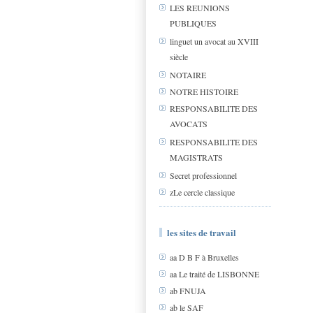
LES REUNIONS
PUBLIQUES
linguet un avocat au XVIII
siècle
NOTAIRE
NOTRE HISTOIRE
RESPONSABILITE DES
AVOCATS
RESPONSABILITE DES
MAGISTRATS
Secret professionnel
zLe cercle classique
les sites de travail
aa D B F à Bruxelles
aa Le traité de LISBONNE
ab FNUJA
ab le SAF