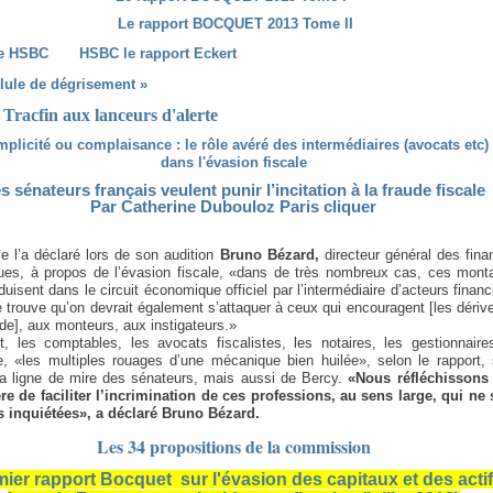
Le rapport BOCQUET 2013 Tome II
ire HSBC
HSBC le rapport Eckert
llule de dégrisement »
Tracfin aux lanceurs d'alerte
plicité ou complaisance : le rôle avéré des intermédiaires (avocats etc)
dans l'évasion fiscale
s sénateurs français veulent punir l’incitation à la fraude fiscale
Par Catherine Dubouloz Paris cliquer
 l’a déclaré lors de son audition
Bruno Bézard,
directeur général des fina
ques, à propos de l’évasion fiscale, «dans de très nombreux cas, ces mont
oduisent dans le circuit économique officiel par l’intermédiaire d’acteurs financ
 trouve qu’on devrait également s’attaquer à ceux qui encouragent [les dériv
ude], aux monteurs, aux instigateurs.»
t, les comptables, les avocats fiscalistes, les notaires, les gestionnaire
e, «les multiples rouages d’une mécanique bien huilée», selon le rapport, 
la ligne de mire des sénateurs, mais aussi de Bercy.
«Nous réfléchissons 
e de faciliter l’incrimination de ces professions, au sens large, qui ne 
s inquiétées», a déclaré Bruno Bézard.
Les 34 propositions de la commission
ier rapport Bocquet sur l'évasion des capitaux et des acti