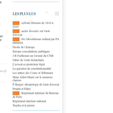
de
LES PLUS LUS
a)Notre Histoire de 1810 à
2010
aa)les dossiers sur l'acte
d'avocat
er
De l'absolutisme ordinal par PA
et
IWEINS
Droits de l Europe
Europe consultations publiques
J R Farthouat sur l'avenir du CNB
l'abus de visite domicilaire
L'avocat ce protecteur légal
La question de constitutionnalité
mer
|
|
Les lettres des Cours et Tribunaux
Mme Alliot Marie sur le numerus
clausus
P Berger: déontologie de l'acte d'avocat
Peuple et Elites
Réglement intérieur du Barreau
de Paris
Réglement interieur national
Tracfin et le juriste