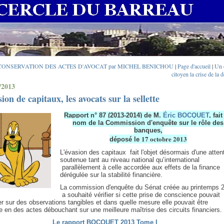
 CONSERVATION DES ACTES D'AVOCAT par MICHEL BENICHOU
|
Page d'accueil
|
Un 
citoyen la crise de la d
/2013
ion de capitaux, les avocats sur la sellette
Rapport n° 87 (2013-2014) de M.
Éric BOCQUET
, fai
nom de la Commission d'enquête sur le rôle des
banques,
17 octobre 2013
déposé le
L'évasion des capitaux fait l'objet désormais d'une atten
soutenue tant au niveau national qu’international
parallèlement à celle accordée aux effets de la finance
dérégulée sur la stabilité financière.
La commission d'enquête du Sénat créée au printemps 
a souhaité vérifier si cette prise de conscience pouvait
r sur des observations tangibles et dans quelle mesure elle pouvait être
e en des actes débouchant sur une meilleure maîtrise des circuits financiers.
Le rapport BOCQUET 2013 Tome I