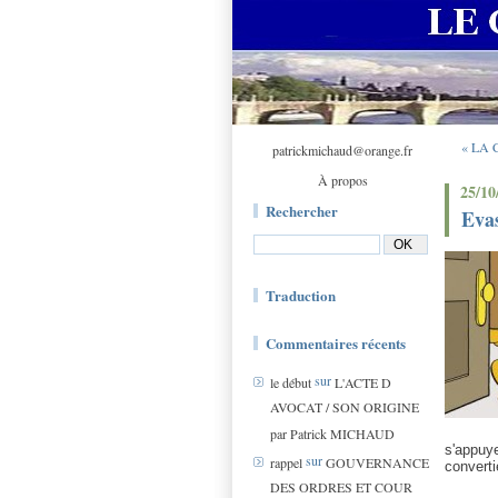
« LA
patrickmichaud@orange.fr
À propos
25/10
Rechercher
Evas
Traduction
Commentaires récents
sur
le début
L'ACTE D
AVOCAT / SON ORIGINE
par Patrick MICHAUD
s'appuye
sur
rappel
GOUVERNANCE
converti
DES ORDRES ET COUR