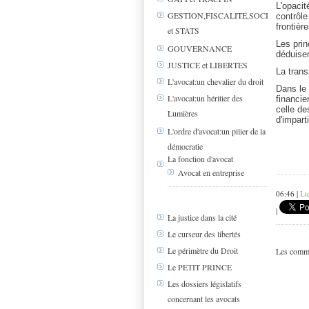
L'opacit
GESTION,FISCALITE,SOCIAL
contrôle
frontièr
et STATS
Les prin
GOUVERNANCE
déduisen
JUSTICE et LIBERTES
La trans
L'avocat:un chevalier du droit
Dans le 
L'avocat:un héritier des
financie
celle de
Lumières
d'impart
L'ordre d'avocat:un pilier de la
démocratie
La fonction d'avocat
Avocat en entreprise
06:46 |
Li
|
La justice dans la cité
Le curseur des libertés
Le périmètre du Droit
Les comme
Le PETIT PRINCE
Les dossiers législatifs
concernant les avocats