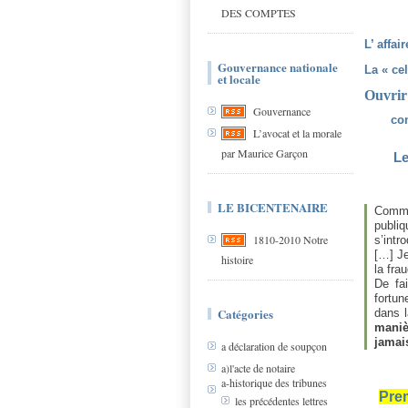
DES COMPTES
L’ affa
Gouvernance nationale
La « ce
et locale
Ouvrir 
Gouvernance
com
L’avocat et la morale
par Maurice Garçon
Le
LE BICENTENAIRE
Comme
publi
1810-2010 Notre
s’intr
[…] Je
histoire
la fra
De fai
fortun
Catégories
dans 
manièr
jamai
a déclaration de soupçon
a)l'acte de notaire
a-historique des tribunes
Prem
les précédentes lettres