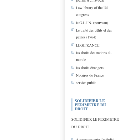
journal d'un avocat
Law library of the US
congress
le G.L.I.N. (nouveau)
Le traité des délits et des
peines (1764)
LEGIFRANCE
les droits des nations du
monde
les droits étrangers
Notaires de France
service public
SOLIDIFIER LE
PERIMETRE DU
DROIT
SOLIDIFIER LE PERIMETRE
DU DROIT
Assurance perte d'activité