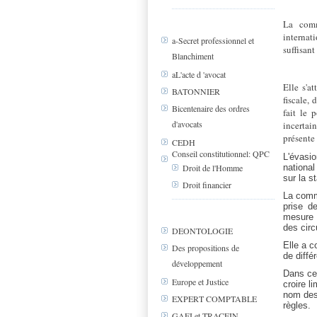
La comm
internat
a-Secret professionnel et
suffisant
Blanchiment
aL'acte d 'avocat
Elle s'a
BATONNIER
fiscale,
Bicentenaire des ordres
fait le 
d'avocats
incertai
présente 
CEDH
Conseil constitutionnel: QPC
L'évasio
national
Droit de l'Homme
sur la st
Droit financier
La commi
prise d
mesure 
des circ
DEONTOLOGIE
Elle a c
Des propositions de
de diffé
développement
Dans ce 
Europe et Justice
croire l
nom des 
EXPERT COMPTABLE
règles.
GAFI et TRACFIN