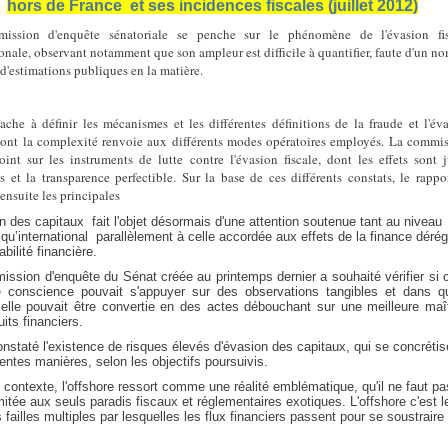
hors de France et ses incidences fiscales (juillet 2012)
ission d'enquête sénatoriale se penche sur le phénomène de l'évasion fis
ionale, observant notamment que son ampleur est difficile à quantifier, faute d'un n
 d'estimations publiques en la matière.
ttache à définir les mécanismes et les différentes définitions de la fraude et l'év
 dont la complexité renvoie aux différents modes opératoires employés. La commi
point sur les instruments de lutte contre l'évasion fiscale, dont les effets sont 
ns et la transparence perfectible. Sur la base de ces différents constats, le rappo
ensuite les principales
n des capitaux fait l'objet désormais d'une attention soutenue tant au niveau
 qu’international parallèlement à celle accordée aux effets de la finance déré
abilité financière.
ssion d'enquête du Sénat créée au printemps dernier a souhaité vérifier si 
e conscience pouvait s'appuyer sur des observations tangibles et dans qu
elle pouvait être convertie en des actes débouchant sur une meilleure maît
uits financiers.
onstaté l'existence de risques élevés d'évasion des capitaux, qui se concrétis
rentes manières, selon les objectifs poursuivis.
contexte, l'offshore ressort comme une réalité emblématique, qu'il ne faut pa
imitée aux seuls paradis fiscaux et réglementaires exotiques. L'offshore c'est l
failles multiples par lesquelles les flux financiers passent pour se soustraire