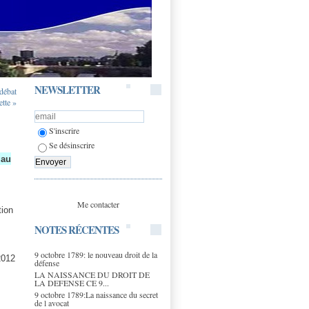
NEWSLETTER
débat
ette »
S'inscrire
Se désinscrire
t au
Me contacter
tion
NOTES RÉCENTES
9 octobre 1789: le nouveau droit de la
2012
défense
LA NAISSANCE DU DROIT DE
LA DEFENSE CE 9...
9 octobre 1789:La naissance du secret
de l avocat