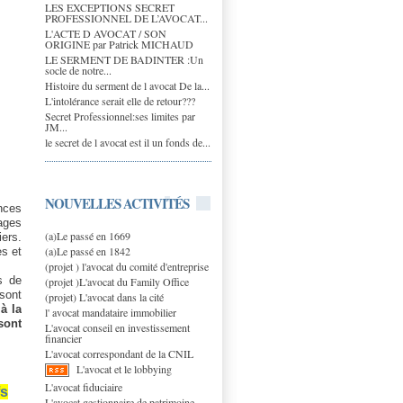
LES EXCEPTIONS SECRET
PROFESSIONNEL DE L’AVOCAT...
L'ACTE D AVOCAT / SON
ORIGINE par Patrick MICHAUD
LE SERMENT DE BADINTER :Un
socle de notre...
Histoire du serment de l avocat De la...
L'intolérance serait elle de retour???
Secret Professionnel:ses limites par
JM...
le secret de l avocat est il un fonds de...
NOUVELLES ACTIVITÉS
nces
ages
(a)Le passé en 1669
iers.
(a)Le passé en 1842
es et
(projet ) l'avocat du comité d'entreprise
s de
(projet )L'avocat du Family Office
sont
(projet) L'avocat dans la cité
à la
l' avocat mandataire immobilier
sont
L'avocat conseil en investissement
financier
L'avocat correspondant de la CNIL
L'avocat et le lobbying
L'avocat fiduciaire
fs
L'avocat gestionnaire de patrimoine