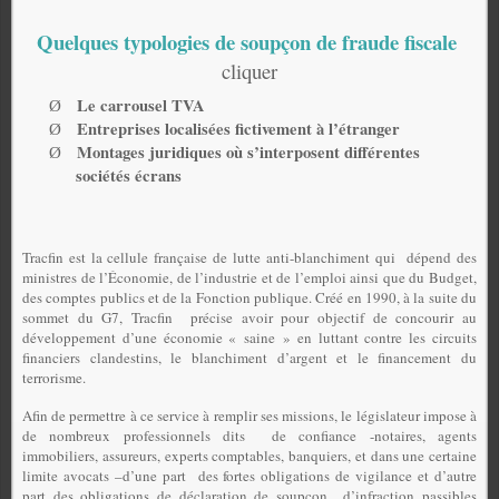
Quelques typologies de soupçon de fraude fiscale
cliquer
Le carrousel TVA
Ø
Entreprises localisées fictivement à l’étranger
Ø
Montages juridiques où s’interposent différentes
Ø
sociétés écrans
Tracfin est la cellule française de lutte anti-blanchiment qui
dépend des
ministres de l’Économie, de l’industrie et de l’emploi ainsi que du Budget,
des comptes publics et de la Fonction publique. Créé en 1990, à la suite du
sommet du G7, Tracfin précise avoir pour objectif de concourir au
développement d’une économie « saine » en luttant contre les circuits
financiers clandestins, le blanchiment d’argent et le financement du
terrorisme.
Afin de permettre à ce service à remplir ses missions, le législateur impose à
de nombreux professionnels dits
de confiance -notaires, agents
immobiliers, assureurs, experts comptables, banquiers, et dans une certaine
limite avocats –d’une part
des fortes obligations de vigilance et d’autre
part des obligations de déclaration de soupçon
d’infraction passibles