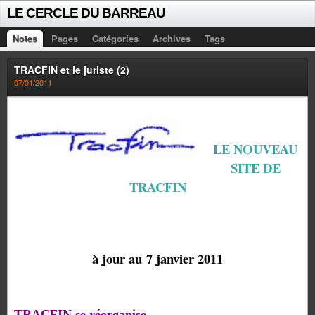
LE CERCLE DU BARREAU
Notes
Pages
Catégories
Archives
Tags
TRACFIN et le juriste (2)
07/01/2011
LE NOUVEAU
SITE DE
TRACFIN
à jour au 7 janvier 2011
TRACFIN se réorganise