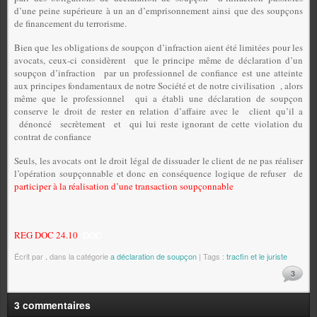
d’une peine supérieure à un an d’emprisonnement ainsi que des soupçons
de financement du terrorisme.
Bien que les obligations de soupçon d’infraction aient été limitées pour les
avocats, ceux-ci considèrent
que le principe même de déclaration d’un
soupçon d’infraction
par un professionnel de confiance est une atteinte
aux principes fondamentaux de notre Société et de notre civilisation
, alors
même que le professionnel
qui a établi une déclaration de soupçon
conserve le droit de rester en relation d’affaire avec le
client qu’il a
dénoncé
secrètement
et
qui lui reste ignorant de cette violation du
contrat de confiance
Seuls, les avocats ont le droit légal de dissuader le client de ne pas réaliser
l’opération soupçonnable et donc en conséquence logique de refuser
de
participer à la réalisation d’une transaction soupçonnable
REG DOC 24.10
DOC
Écrit par
.
dans la catégorie
a déclaration de soupçon
| Tags :
tracfin et le juriste
3
3 commentaires