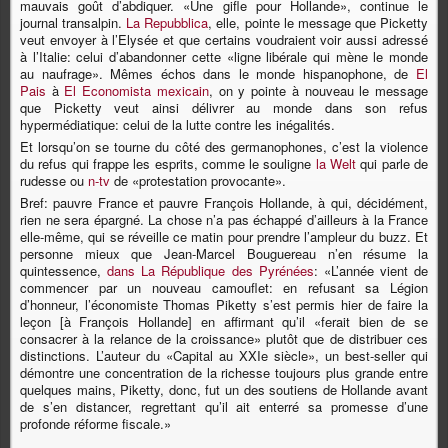
mauvais goût d’abdiquer. «Une gifle pour Hollande», continue le
journal transalpin.
La Repubblica
, elle, pointe le message que Picketty
veut envoyer à l’Elysée et que certains voudraient voir aussi adressé
à l’Italie: celui d’abandonner cette «ligne libérale qui mène le monde
au naufrage». Mêmes échos dans le monde hispanophone, de
El
Pais
à
El Economista mexicain
, on y pointe à nouveau le message
que Picketty veut ainsi délivrer au monde dans son refus
hypermédiatique: celui de la lutte contre les inégalités.
Et lorsqu’on se tourne du côté des germanophones, c’est la violence
du refus qui frappe les esprits, comme le souligne
la Welt
qui parle de
rudesse ou
n-tv
de «protestation provocante».
Bref: pauvre France et pauvre François Hollande, à qui, décidément,
rien ne sera épargné. La chose n’a pas échappé d’ailleurs à la France
elle-même, qui se réveille ce matin pour prendre l’ampleur du buzz. Et
personne mieux que Jean-Marcel Bouguereau n’en résume la
quintessence,
dans La République des Pyrénées
: «L’année vient de
commencer par un nouveau camouflet: en refusant sa Légion
d’honneur, l’économiste Thomas Piketty s’est permis hier de faire la
leçon [à François Hollande] en affirmant qu’il «ferait bien de se
consacrer à la relance de la croissance» plutôt que de distribuer ces
distinctions. L’auteur du «Capital au XXIe siècle», un best-seller qui
démontre une concentration de la richesse toujours plus grande entre
quelques mains, Piketty, donc, fut un des soutiens de Hollande avant
de s’en distancer, regrettant qu’il ait enterré sa promesse d’une
profonde réforme fiscale.»