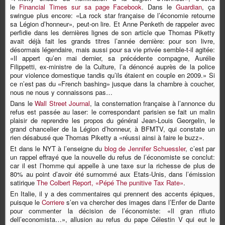
le
Financial Times sur sa page Facebook
. Dans le
Guardian
, ça
swingue plus encore: «La rock star française de l’économie retourne
sa Légion d’honneur», peut-on lire. Et Anne Penketh de rappeler avec
perfidie dans les dernières lignes de son article que Thomas Piketty
avait déjà fait les grands titres l’année dernière: pour son livre,
désormais légendaire, mais aussi pour sa vie privée semble-t-il agitée:
«Il appert qu’en mai dernier, sa précédente compagne, Aurélie
Filippetti, ex-ministre de la Culture, l’a dénoncé auprès de la police
pour violence domestique tandis qu’ils étaient en couple en 2009.» Si
ce n’est pas du «French bashing» jusque dans la chambre à coucher,
nous ne nous y connaissons pas…
Dans le
Wall Street Journal
, la consternation française à l’annonce du
refus est passée au laser: le correspondant parisien se fait un malin
plaisir de reprendre les propos du général Jean-Louis Georgelin, le
grand chancelier de la Légion d’honneur, à BFMTV, qui constate un
rien désabusé que Thomas Piketty a «réussi ainsi à faire le buzz».
Et dans le NYT à l’enseigne du
blog de Jennifer Schuessler
, c’est par
un rappel effrayé que la nouvelle du refus de l’économiste se conclut:
car il est l’homme qui appelle à une taxe sur la richesse de plus de
80% au point d’avoir été surnommé aux Etats-Unis, dans l’émission
satirique
The Colbert Report, «Pépé The punitive Tax Rate»
.
En Italie, il y a des commentaires qui prennent des accents épiques,
puisque le
Corriere
s’en va chercher des images dans l’Enfer de Dante
pour commenter la décision de l’économiste: «Il gran rifiuto
dell’economista…», allusion au refus du pape Célestin V qui eut le