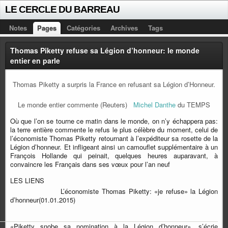
LE CERCLE DU BARREAU
Notes
Pages
Catégories
Archives
Tags
Thomas Piketty refuse sa Légion d’honneur: le monde
entier en parle
Thomas Piketty a surpris la France en refusant sa Légion d’Honneur.
Le monde entier commente (Reuters)
Michel Danthe
du TEMPS
Où que l’on se tourne ce matin dans le monde, on n’y échappera pas:
la terre entière commente le refus le plus célèbre du moment, celui de
l’économiste Thomas Piketty retournant à l’expéditeur sa rosette de la
Légion d’honneur. Et infligeant ainsi un camouflet supplémentaire à un
François Hollande qui peinait, quelques heures auparavant, à
convaincre les Français dans ses vœux pour l’an neuf
LES LIENS
L’économiste Thomas Piketty: «je refuse» la Légion
d’honneur
(01.01.2015)
«Piketty snobe sa nomination à la Légion d’honneur», s’écrie