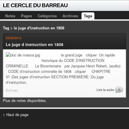
LE CERCLE DU BARREAU
Notes
Pages
Catégories
Archives
Tags
Tag > le juge d'instruction en 1808
29/08/2012
Le juge d instruction en 1808
le grand juge cliquer Un rapide
historique du CODE D'INSTRUCTION
CRIMINELLE Le Bicentenaire par Jacques-Henri Robert, (audio)
CODE d’instruction criminelle de 1808 cliquer CHAPITRE
VI :Des juges d’instruction SECTION PREMIÈRE :Du juge
d’instruction.
Lire la suite
0
Écrit par
.
Plus de notes disponibles.
> Haut de page