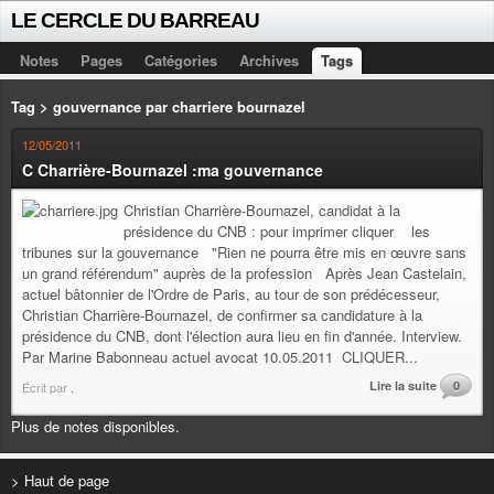
LE CERCLE DU BARREAU
Notes
Pages
Catégories
Archives
Tags
Tag > gouvernance par charriere bournazel
12/05/2011
C Charrière-Bournazel :ma gouvernance
Christian Charrière-Bournazel, candidat à la
présidence du CNB : pour imprimer cliquer les
tribunes sur la gouvernance "Rien ne pourra être mis en œuvre sans
un grand référendum" auprès de la profession Après Jean Castelain,
actuel bâtonnier de l'Ordre de Paris, au tour de son prédécesseur,
Christian Charrière-Bournazel, de confirmer sa candidature à la
présidence du CNB, dont l'élection aura lieu en fin d'année. Interview.
Par Marine Babonneau actuel avocat 10.05.2011 CLIQUER...
Lire la suite
0
Écrit par
.
Plus de notes disponibles.
> Haut de page