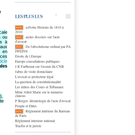
e
LES PLUS LUS
a)Notre Histoire de 1810 à
2010
cale
aa)les dossiers sur l'acte
s ou
d'avocat
es à
De l'absolutisme ordinal par PA
 aux
IWEINS
 en
Droits de l Europe
 ces
Europe consultations publiques
icle
ales
J R Farthouat sur l'avenir du CNB
l'abus de visite domicilaire
L'avocat ce protecteur légal
La question de constitutionnalité
Les lettres des Cours et Tribunaux
Mme Alliot Marie sur le numerus
clausus
),
P Berger: déontologie de l'acte d'avocat
te
Peuple et Elites
Réglement intérieur du Barreau
de Paris
Réglement interieur national
Tracfin et le juriste