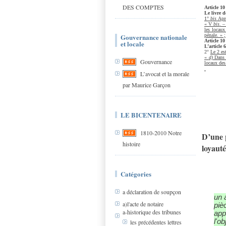
DES COMPTES
Article 1
Le livre d
1°
bis
Aprè
« V
bis
. –
les locaux
Gouvernance nationale
pénale. » ;
Article 1
et locale
L’article 
2°
Le 2 es
«
d)
Dans l
Gouvernance
locaux des 
L’avocat et la morale
par Maurice Garçon
LE BICENTENAIRE
1810-2010 Notre
D’une p
histoire
loyauté
Catégories
a déclaration de soupçon
un 
a)l'acte de notaire
piè
a-historique des tribunes
app
l'o
les précédentes lettres