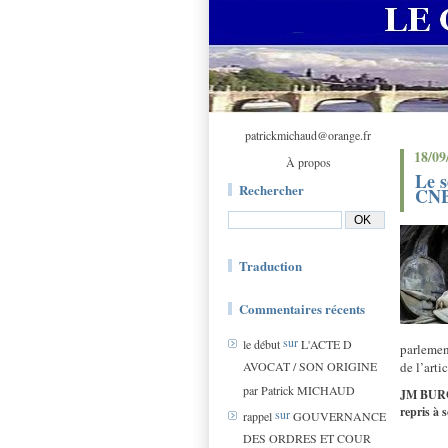
patrickmichaud@orange.fr
18/09
À propos
Le s
Rechercher
CN
Traduction
Commentaires récents
sur
le début
L'ACTE D
parlemen
AVOCAT / SON ORIGINE
de l’arti
par Patrick MICHAUD
JM BURGU
repris à 
sur
rappel
GOUVERNANCE
DES ORDRES ET COUR