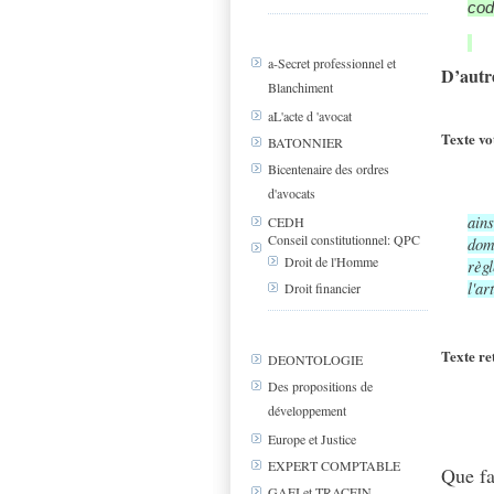
cod
a-Secret professionnel et
D’autr
Blanchiment
aL'acte d 'avocat
Texte vo
BATONNIER
Bicentenaire des ordres
d'avocats
ains
CEDH
Conseil constitutionnel: QPC
dom
Droit de l'Homme
règ
l'ar
Droit financier
Texte re
DEONTOLOGIE
Des propositions de
développement
Europe et Justice
EXPERT COMPTABLE
Que fa
GAFI et TRACFIN