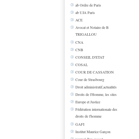
ab Ordre de Paris
ab UJA Paris
ACE
Avocat et Notaire de B
TRIGALLOU
CNA
CNB
CONSEIL D'ETAT
COSAL
COUR DE CASSATION
Cour de Strasbourg
Droit administratif,actualités
Droits de l'Homme, les sites
Europe et Justice
Fédération internationale des
droits de l'homme
GAFI
Institut Maurice Garçon