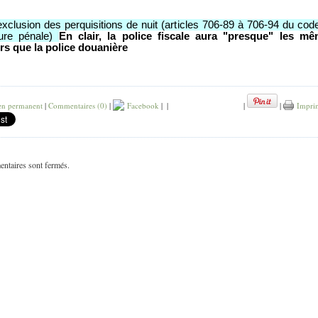
xclusion des perquisitions de nuit (articles 706-89 à 706-94 du cod
ure pénale)
En clair, la police fiscale aura "presque" les m
rs que la police douanière
en permanent
|
Commentaires (0)
|
Facebook
|
|
|
|
Impri
ntaires sont fermés.