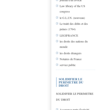
journal d'un avocat
Law library of the US
congress
le G.L.I.N. (nouveau)
Le traité des délits et des
peines (1764)
LEGIFRANCE
les droits des nations du
monde
les droits étrangers
Notaires de France
service public
SOLIDIFIER LE
PERIMETRE DU
DROIT
SOLIDIFIER LE PERIMETRE
DU DROIT
Assurance perte d'activité