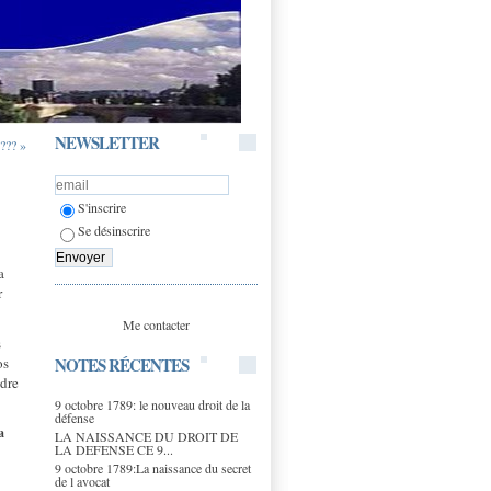
NEWSLETTER
 ??? »
S'inscrire
Se désinscrire
t
a
r
Me contacter
s
NOTES RÉCENTES
os
adre
9 octobre 1789: le nouveau droit de la
défense
a
LA NAISSANCE DU DROIT DE
LA DEFENSE CE 9...
9 octobre 1789:La naissance du secret
de l avocat