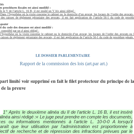
0
bis
es procédures fiscales est ainsi modifié :
s le V de l’article L. 16 B, il est inséré un V
bis
ainsi rédigé :
 Dans l’hypothèse où la visite concerne le cabinet ou le domicile d’un avocat, les locaux de l’ordre des avocats
 des caisses de règlement pécuniaire des avocats, il est fait application de l’article 56-1 du code de procéd
0
quater
64 du code des douanes est ainsi modifié :
t complété par un
d
ainsi rédigé :
’hypothèse où la visite concerne le cabinet ou le domicile d’un avocat, les locaux de l’ordre des avocats ou 
caisses de règlement pécuniaire des avocats, il est fait application de l’article 56-1 du code de procédure pénale.
LE DOSSIER PARLEMENTAIRE
Rapport de la commission des lois (art.par art.)
art limité voir supprimé en fait le filet protecteur du principe de l
 de la preuve
1° Après le deuxième alinéa du II de l'article L. 16 B, il est inséré
alinéa ainsi rédigé :« Le juge peut prendre en compte les documents,
ces ou informations mentionnés à l'article L. 10-0-0 A lorsqu'il
araît que leur utilisation par l'administration est proportionnée à
bjectif de recherche et de répression des infractions prévues par le