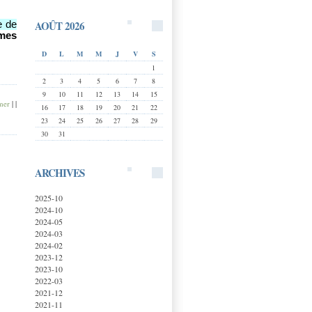
AOÛT 2026
e de
êmes
D
L
M
M
J
V
S
1
2
3
4
5
6
7
8
9
10
11
12
13
14
15
mer
|
|
16
17
18
19
20
21
22
23
24
25
26
27
28
29
30
31
ARCHIVES
2025-10
2024-10
2024-05
2024-03
2024-02
2023-12
2023-10
2022-03
2021-12
2021-11