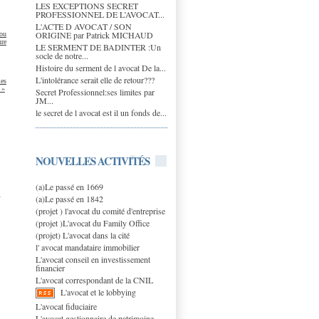
LES EXCEPTIONS SECRET
PROFESSIONNEL DE L’AVOCAT...
L'ACTE D AVOCAT / SON
ORIGINE par Patrick MICHAUD
 ou
ure
LE SERMENT DE BADINTER :Un
socle de notre...
Histoire du serment de l avocat De la...
L'intolérance serait elle de retour???
les
 »
Secret Professionnel:ses limites par
JM...
le secret de l avocat est il un fonds de...
NOUVELLES ACTIVITÉS
(a)Le passé en 1669
a
(a)Le passé en 1842
(projet ) l'avocat du comité d'entreprise
(projet )L'avocat du Family Office
(projet) L'avocat dans la cité
l' avocat mandataire immobilier
L'avocat conseil en investissement
financier
L'avocat correspondant de la CNIL
L'avocat et le lobbying
L'avocat fiduciaire
L'avocat gestionnaire de patrimoine