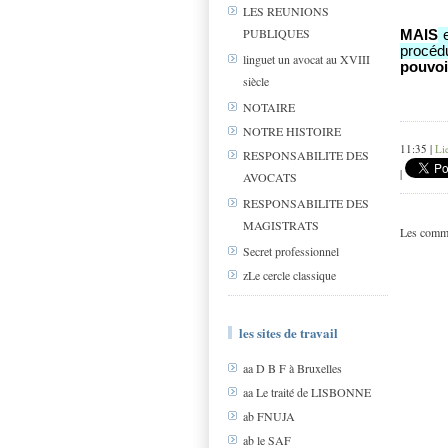
LES REUNIONS
PUBLIQUES
MAIS
e
procéd
linguet un avocat au XVIII
pouvoi
siècle
NOTAIRE
NOTRE HISTOIRE
11:35 |
Li
RESPONSABILITE DES
|
AVOCATS
RESPONSABILITE DES
MAGISTRATS
Les comme
Secret professionnel
zLe cercle classique
les sites de travail
aa D B F à Bruxelles
aa Le traité de LISBONNE
ab FNUJA
ab le SAF