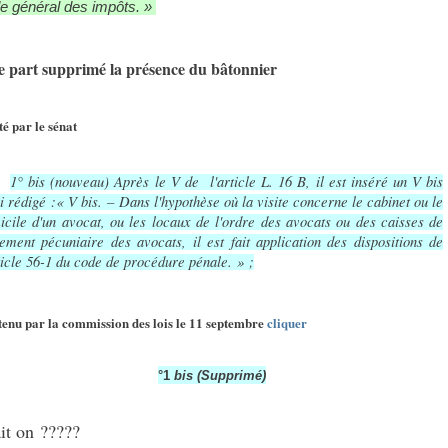
e général des impôts. »
e part supprimé la présence du bâtonnier
té par le sénat
1° bis (nouveau) Après le V de l'article L. 16 B, il est inséré un V bis
i rédigé :« V bis. – Dans l'hypothèse où la visite concerne le cabinet ou le
icile d'un avocat, ou les locaux de l'ordre des avocats ou des caisses de
lement pécuniaire des avocats, il est fait application des dispositions de
ticle 56-1 du code de procédure pénale. » ;
tenu par la commission des lois le 11 septembre
cliquer
°1
bis
(Supprimé)
it on ?????