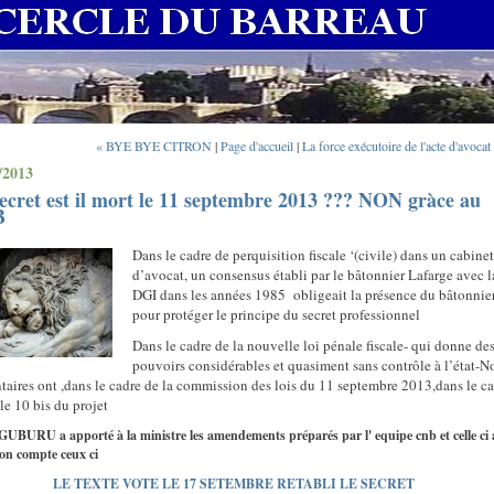
« BYE BYE CITRON
|
Page d'accueil
|
La force exécutoire de l'acte d'avocat
/2013
ecret est il mort le 11 septembre 2013 ??? NON gràce au
B
Dans le cadre de perquisition fiscale ‘(civile) dans un cabine
d’avocat, un consensus établi par le bâtonnier Lafarge avec l
DGI dans les années 1985
obligeait la présence du bâtonnie
pour protéger le principe du secret professionnel
Dans le cadre de la nouvelle loi pénale fiscale- qui donne de
pouvoirs considérables et quasiment sans contrôle à l’état-N
taires ont ,dans le cadre de la commission des lois du 11 septembre 2013,dans le c
cle 10 bis du projet
BURU a apporté à la ministre les amendements préparés par l' equipe cnb et celle ci 
son compte ceux ci
LE TEXTE VOTE LE 17 SETEMBRE RETABLI LE SECRET