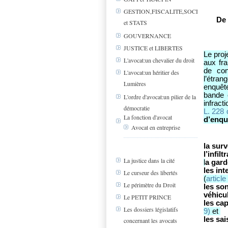
GESTION,FISCALITE,SOCIAL
De 
et STATS
GOUVERNANCE
JUSTICE et LIBERTES
Le proj
L'avocat:un chevalier du droit
aux fra
de cont
L'avocat:un héritier des
l’étra
Lumières
enquêt
bande 
L'ordre d'avocat:un pilier de la
infract
démocratie
L. 228 
La fonction d'avocat
d’enqu
Avocat en entreprise
la surv
l’infilt
La justice dans la cité
l
a gard
les in
Le curseur des libertés
(
articl
Le périmètre du Droit
les son
véhicu
Le PETIT PRINCE
les ca
Les dossiers législatifs
9)
et
les sa
concernant les avocats