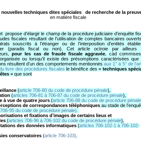
nouvelles techniques dites spéciales de recherche de la preuv
en matière fiscale
et propose d’élargir le champ de la procédure judiciaire d’enquête fis
udes fiscales résultant de l’utilisation de comptes bancaires ouvert
rats souscrits à l’étranger ou de l’interposition d’entités établi
nger (paradis fiscal ou non). Cet article octroie par ailleurs
eurs,
pour les cas de fraude fiscale aggravée
, càd commises
organisée ou lorsqu’il existe des présomptions caractérisées que
ions résultent d’un des comportements mentionnés
aux 1° à 5° de l’art
du livre des procédures fiscales
le bénéfice des
« techniques spéci
êtes »
que sont
eillance
(
article 706-80 du code de procédure pénale
),
ration
(
articles 706-81 à 706-87 du code de procédure pénale
),
e à vue de quatre jours
(
article 706-88 du code de procédure pénale
terceptions de correspondances téléphoniques
au stade de l’enquê
e 706-95 du code de procédure pénale),
orisations et fixations d’images de certains lieux et
les
(
articles 706-96 à 706-102 du code de procédure pénale
),
ptations des données informatiques
(
articles 706-102-1 à 706-102-
isies conservatoires
(
article 706-103),