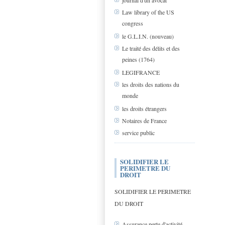
journal d'un avocat
Law library of the US
congress
le G.L.I.N. (nouveau)
Le traité des délits et des
peines (1764)
LEGIFRANCE
les droits des nations du
monde
les droits étrangers
Notaires de France
service public
SOLIDIFIER LE
PERIMETRE DU
DROIT
SOLIDIFIER LE PERIMETRE
DU DROIT
Assurance perte d'activité