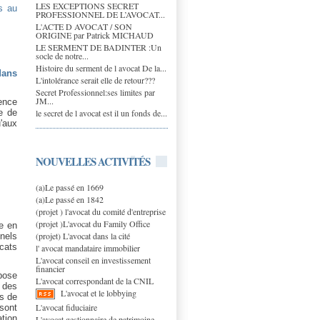
LES EXCEPTIONS SECRET
s au
PROFESSIONNEL DE L’AVOCAT...
L'ACTE D AVOCAT / SON
ORIGINE par Patrick MICHAUD
LE SERMENT DE BADINTER :Un
socle de notre...
Histoire du serment de l avocat De la...
dans
L'intolérance serait elle de retour???
Secret Professionnel:ses limites par
JM...
ence
le secret de l avocat est il un fonds de...
e de
u'aux
NOUVELLES ACTIVITÉS
(a)Le passé en 1669
(a)Le passé en 1842
(projet ) l'avocat du comité d'entreprise
(projet )L'avocat du Family Office
e en
(projet) L'avocat dans la cité
nnels
cats
l' avocat mandataire immobilier
L'avocat conseil en investissement
financier
pose
L'avocat correspondant de la CNIL
 des
L'avocat et le lobbying
ès de
L'avocat fiduciaire
 sont
tion
L'avocat gestionnaire de patrimoine