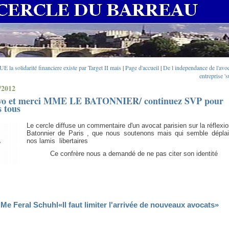
UE la solidarité financiere existe par Target II mais
|
Page d'accueil
|
De l independance de l'avo
entreprise 's
/2012
vo et merci MME LE BATONNIER/ continuez SVP pour
 tous
Le cercle diffuse un commentaire d'un avocat parisien sur la réflexi
Batonnier de Paris , que nous soutenons mais qui semble déplai
nos lamis libertaires
Ce confrère nous a demandé de ne pas citer son identité
Me Feral Schuhl«Il faut limiter l'arrivée de nouveaux avocats»