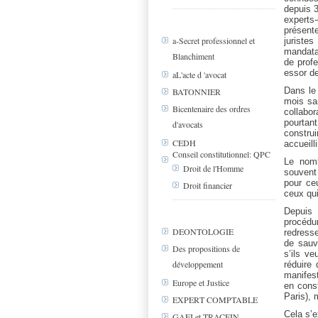
depuis 3
experts-
présente
a-Secret professionnel et
juriste
mandata
Blanchiment
de prof
essor de
aL'acte d 'avocat
Dans le
BATONNIER
mois san
Bicentenaire des ordres
collabor
pourtan
d'avocats
construi
CEDH
accueill
Conseil constitutionnel: QPC
Le nomb
Droit de l'Homme
souvent
pour ce
Droit financier
ceux qui
Depuis 
procéd
DEONTOLOGIE
redresse
de sauv
Des propositions de
s’ils ve
développement
réduire 
manifes
Europe et Justice
en const
Paris), 
EXPERT COMPTABLE
Cela s’e
GAFI et TRACFIN