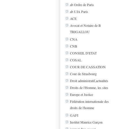
ab Ordre de Paris
ab UJA Paris
ACE
Avocat et Notaire de B
TRIGALLOU
CNA
CNB
CONSEIL D'ETAT
COSAL
COUR DE CASSATION
Cour de Strasbourg
Droit administratif,actualités
Droits de l'Homme, les sites
Europe et Justice
Fédération internationale des
droits de l'homme
GAFI
Institut Maurice Garçon