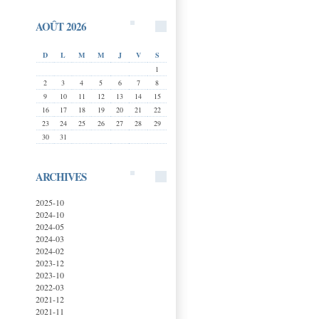
AOÛT 2026
D
L
M
M
J
V
S
1
2
3
4
5
6
7
8
9
10
11
12
13
14
15
16
17
18
19
20
21
22
23
24
25
26
27
28
29
30
31
ARCHIVES
2025-10
2024-10
2024-05
2024-03
2024-02
2023-12
2023-10
2022-03
2021-12
2021-11