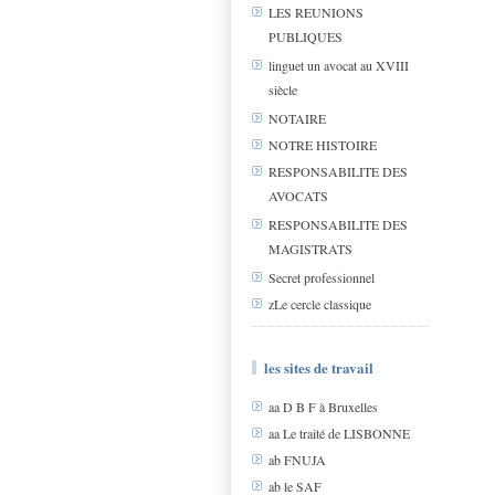
LES REUNIONS
PUBLIQUES
linguet un avocat au XVIII
siècle
NOTAIRE
NOTRE HISTOIRE
RESPONSABILITE DES
AVOCATS
RESPONSABILITE DES
MAGISTRATS
Secret professionnel
zLe cercle classique
les sites de travail
aa D B F à Bruxelles
aa Le traité de LISBONNE
ab FNUJA
ab le SAF