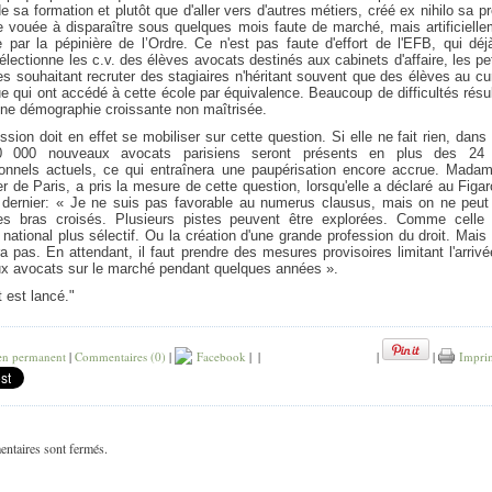
de sa formation et plutôt que d'aller vers d'autres métiers, créé ex nihilo sa p
e vouée à disparaître sous quelques mois faute de marché, mais artificiell
 par la pépinière de l’Ordre. Ce n'est pas faute d'effort de l'EFB, qui dé
lectionne les c.v. des élèves avocats destinés aux cabinets d'affaire, les pe
es souhaitant recruter des stagiaires n'héritant souvent que des élèves au c
e qui ont accédé à cette école par équivalence. Beaucoup de difficultés résu
une démographie croissante non maîtrisée.
ssion doit en effet se mobiliser sur cette question. Si elle ne fait rien, dans
0 000 nouveaux avocats parisiens seront présents en plus des 24
ionnels actuels, ce qui entraînera une paupérisation encore accrue. Madam
r de Paris, a pris la mesure de cette question, lorsqu'elle a déclaré au Figa
 dernier: « Je ne suis pas favorable au numerus clausus, mais on ne peut
les bras croisés. Plusieurs pistes peuvent être explorées. Comme celle 
ational plus sélectif. Ou la création d'une grande profession du droit. Mais
ra pas. En attendant, il faut prendre des mesures provisoires limitant l'arriv
x avocats sur le marché pendant quelques années ».
 est lancé."
en permanent
|
Commentaires (0)
|
Facebook
|
|
|
|
Impri
ntaires sont fermés.