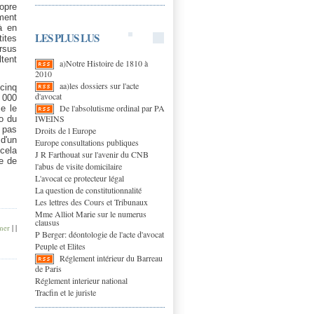
ropre
ement
jà en
LES PLUS LUS
tites
ursus
ltent
a)Notre Histoire de 1810 à
2010
aa)les dossiers sur l'acte
 cinq
d'avocat
 000
De l'absolutisme ordinal par PA
e le
IWEINS
ro du
 pas
Droits de l Europe
d'un
Europe consultations publiques
 cela
J R Farthouat sur l'avenir du CNB
ée de
l'abus de visite domicilaire
L'avocat ce protecteur légal
La question de constitutionnalité
Les lettres des Cours et Tribunaux
Mme Alliot Marie sur le numerus
clausus
mer
|
|
P Berger: déontologie de l'acte d'avocat
Peuple et Elites
Réglement intérieur du Barreau
de Paris
Réglement interieur national
Tracfin et le juriste