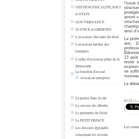
l’issue 
GESTION,FISCALITE,SOCIAL
structur
protégée
et STATS
amont sé
structur
GOUVERNANCE
chaotiqu
JUSTICE et LIBERTES
ainsi d’
L'avocat:un chevalier du droit
La profe
ans, 1
L'avocat:un héritier des
profess
Lumières
Bâtonnie
13 août
L'ordre d'avocat:un pilier de la
rester 
démocratie
examen n
La fonction d'avocat
ne suffi
nouveau
Avocat en entreprise
Le débat
La justice dans la cité
07:52 |
Li
Le curseur des libertés
|
Le périmètre du Droit
Le PETIT PRINCE
Les comme
Les dossiers législatifs
concernant les avocats