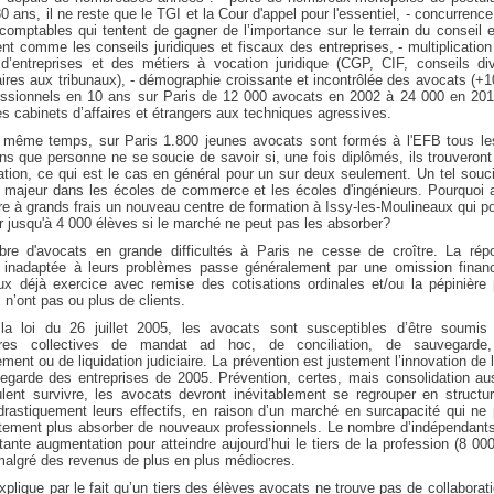
0 ans, il ne reste que le TGI et la Cour d'appel pour l'essentiel, - concurrenc
comptables qui tentent de gagner de l’importance sur le terrain du conseil 
nt comme les conseils juridiques et fiscaux des entreprises, - multiplicatio
s d’entreprises et des métiers à vocation juridique (CGP, CIF, conseils div
ires aux tribunaux), - démographie croissante et incontrôlée des avocats (+
essionnels en 10 ans sur Paris de 12 000 avocats en 2002 à 24 000 en 2012
s cabinets d’affaires et étrangers aux techniques agressives.
 même temps, sur Paris 1.800 jeunes avocats sont formés à l'EFB tous le
s que personne ne se soucie de savoir si, une fois diplômés, ils trouveron
ation, ce qui est le cas en général pour un sur deux seulement. Un tel souc
t majeur dans les écoles de commerce et les écoles d'ingénieurs. Pourquoi a
re à grands frais un nouveau centre de formation à Issy-les-Moulineaux qui p
ir jusqu'à 4 000 élèves si le marché ne peut pas les absorber?
re d'avocats en grande difficultés à Paris ne cesse de croître. La rép
 inadaptée à leurs problèmes passe généralement par une omission financ
ux déjà exercice avec remise des cotisations ordinales et/ou la pépinière 
 n’ont pas ou plus de clients.
la loi du 26 juillet 2005, les avocats sont susceptibles d’être soumis
ures collectives de mandat ad hoc, de conciliation, de sauvegarde
ment ou de liquidation judiciaire. La prévention est justement l’innovation de l
egarde des entreprises de 2005. Prévention, certes, mais consolidation aus
ulent survivre, les avocats devront inévitablement se regrouper en structu
drastiquement leurs effectifs, en raison d’un marché en surcapacité qui ne
tement plus absorber de nouveaux professionnels. Le nombre d’indépendants
ante augmentation pour atteindre aujourd’hui le tiers de la profession (8 00
malgré des revenus de plus en plus médiocres.
xplique par le fait qu’un tiers des élèves avocats ne trouve pas de collaborat