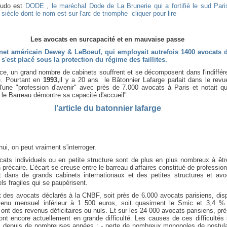
eudo est
DODE , le maréchal Dode de La Brunerie qui a fortifié le sud Pari
iècle dont le nom est sur l'arc de triomphe cliquer pour lire
Les avocats en surcapacité et en mauvaise passe
net américain Dewey & LeBoeuf, qui employait autrefois 1400 avocats 
s'est placé sous la protection du régime des faillites.
ce, un grand nombre de cabinets souffrent et se décomposent dans l'indiffér
e. Pourtant en
1993,
il y a 20 ans le Bâtonnier Lafarge parlait dans le revu
d'une "profession d'avenir" avec près de 7.000 avocats à Paris et notait q
 le Barreau démontre sa capacité d'accueil".
l'article du batonnier lafarge
hui, on peut vraiment s'interroger.
cats individuels ou en petite structure sont de plus en plus nombreux à êtr
n précaire. L’écart se creuse entre le barreau d’affaires constitué de professio
t dans de grands cabinets internationaux et des petites structures et avo
els fragiles qui se paupérisent.
t des avocats déclarés à la CNBF, soit près de 6.000 avocats parisiens, dis
venu mensuel inférieur à 1 500 euros, soit quasiment le Smic et 3,4 %
ont des revenus déficitaires ou nuls. Et sur les 24 000 avocats parisiens, pr
nt encore actuellement en grande difficulté. Les causes de ces difficultés
 depuis de nombreuses années : - perte de nombreux monopoles de postula