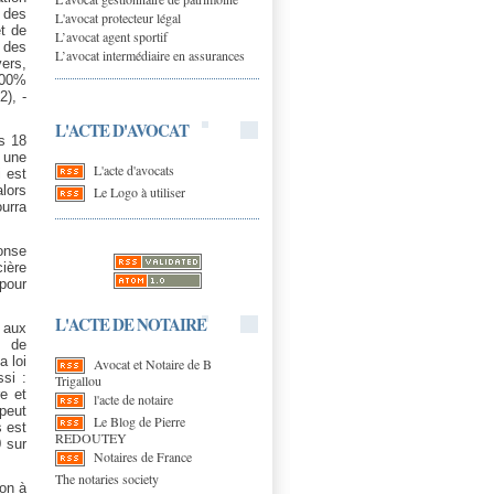
e des
L'avocat protecteur légal
et de
L’avocat agent sportif
n des
L’avocat intermédiaire en assurances
ers,
100%
), -
L'ACTE D'AVOCAT
s 18
t une
L'acte d'avocats
i est
lors
Le Logo à utiliser
ourra
onse
ière
pour
L'ACTE DE NOTAIRE
 aux
, de
a loi
Avocat et Notaire de B
si :
Trigallou
re et
l'acte de notaire
 peut
Le Blog de Pierre
 est
REDOUTEY
0 sur
Notaires de France
The notaries society
ion à