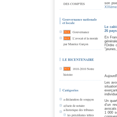
son ps
DES COMPTES
XIXème s
Gouvernance nationale
et locale
Le cabi
26 pays 
Gouvernance
En Fran
L’avocat et la morale
général
par Maurice Garçon
l'Ordre 
"jeunes,
LE BICENTENAIRE
1810-2010 Notre
histoire
Aujourd'
Les avo
situatio
Catégories
exerçan
individu
a déclaration de soupçon
Un quar
d’un re
a)l'acte de notaire
avocats 
a-historique des tribunes
1 000 so
les précédentes lettres
connues