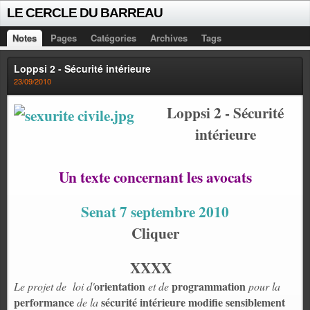
LE CERCLE DU BARREAU
Notes
Pages
Catégories
Archives
Tags
Loppsi 2 - Sécurité intérieure
23/09/2010
Loppsi 2 - Sécurité
intérieure
Un texte concernant les avocats
Senat 7 septembre 2010
Cliquer
XXXX
orientation
programmation
Le projet de
loi d'
et de
pour la
performance
sécurité intérieure modifie sensiblement
de la