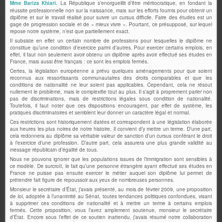
Mme Bariza Khiari.
La République s’enorgueillit d’être méritocratique, en fondant la
réussite professionnelle non sur la naissance, mais sur les efforts fournis pour obtenir un
diplôme et sur le travail réalisé pour suivre un cursus difficile. Faire des études est un
gage de progression sociale et de « mieux vivre ». Pourtant, ce présupposé, sur lequel
repose notre système, n’est que partiellement exact.
Il subsiste en effet un certain nombre de professions pour lesquelles le diplôme ne
constitue qu’une condition d’exercice parmi d’autres. Pour exercer certains emplois, en
effet, il faut non seulement avoir obtenu un diplôme après avoir effectué ses études en
France, mais aussi être français : ce sont les emplois fermés.
Certes, la législation européenne a prévu quelques aménagements pour que soient
reconnus aux ressortissants communautaires des droits comparables et que les
conditions de nationalité ne leur soient pas applicables. Cependant, cela ne résout
nullement le problème, mais le complexifie tout au plus. Il s’agit à proprement parler non
pas de discriminations, mais de restrictions légales sous condition de nationalité.
Toutefois, il faut noter que ces dispositions encouragent, par effet de système, les
pratiques discriminatoires et semblent leur donner un caractère légal et normal.
Ces restrictions sont historiquement datées et correspondent à une législation élaborée
aux heures les plus noires de notre histoire. Il convient d’y mettre un terme. D’une part,
cela redonnera au diplôme sa véritable valeur de sanction d’un cursus conférant le droit
à l’exercice d’une profession. D’autre part, cela assurera une plus grande validité au
message républicain d’égalité de tous.
Nous ne pouvons ignorer que les populations issues de l’immigration sont sensibles à
ce modèle. De surcroît, le fait qu’une personne étrangère ayant effectué ses études en
France ne puisse pas ensuite exercer le métier auquel son diplôme lui permet de
prétendre fait figure de repoussoir aux yeux de nombreuses personnes.
Monsieur le secrétaire d’État, j’avais présenté, au mois de février 2009, une proposition
de loi, adoptée à l’unanimité au Sénat, toutes tendances politiques confondues, visant
à supprimer ces conditions de nationalité et à mettre un terme à certains emplois
fermés. Cette proposition, vous l’avez amplement soutenue, monsieur le secrétaire
d’État. Encore sous l’effet de ce soutien inattendu, j’avais résumé notre collaboration