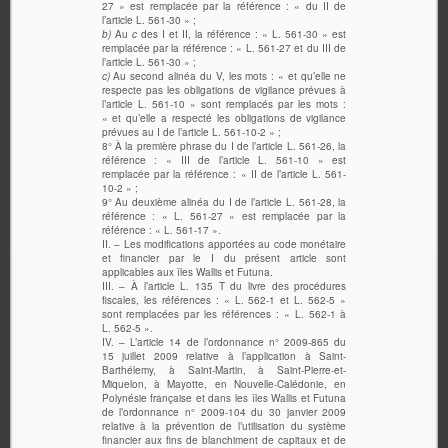
27 » est remplacée par la référence : « du II de
l’article L. 561-30 » ;
b)
Au
c
des I et II, la référence : « L. 561-30 » est
remplacée par la référence : « L. 561-27 et du III de
l’article L. 561-30 » ;
c)
Au second alinéa du V, les mots : « et qu’elle ne
respecte pas les obligations de vigilance prévues à
l’article L. 561-10 » sont remplacés par les mots :
« et qu’elle a respecté les obligations de vigilance
prévues au I de l’article L. 561-10-2 » ;
8° À la première phrase du I de l’article L. 561-26, la
référence : « III de l’article L. 561-10 » est
remplacée par la référence : « II de l’article L. 561-
10-2 » ;
9° Au deuxième alinéa du I de l’article L. 561-28, la
référence : « L. 561-27 » est remplacée par la
référence : « L. 561-17 ».
II. – Les modifications apportées au code monétaire
et financier par le I du présent article sont
applicables aux îles Wallis et Futuna.
III. – À l’article L. 135 T du livre des procédures
fiscales, les références : « L. 562-1 et L. 562-5 »
sont remplacées par les références : « L. 562-1 à
L. 562-5 ».
IV. – L’article 14 de l’ordonnance n° 2009-865 du
15 juillet 2009 relative à l’application à Saint-
Barthélemy, à Saint-Martin, à Saint-Pierre-et-
Miquelon, à Mayotte, en Nouvelle-Calédonie, en
Polynésie française et dans les îles Wallis et Futuna
de l’ordonnance n° 2009-104 du 30 janvier 2009
relative à la prévention de l’utilisation du système
financier aux fins de blanchiment de capitaux et de