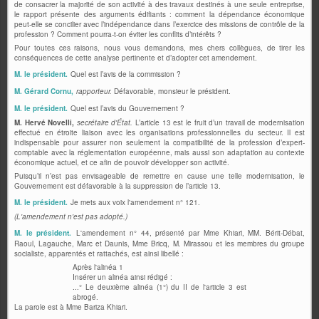
de consacrer la majorité de son activité à des travaux destinés à une seule entreprise,
le rapport présente des arguments édifiants : comment la dépendance économique
peut-elle se concilier avec l’indépendance dans l’exercice des missions de contrôle de la
profession ? Comment pourra-t-on éviter les conflits d’intérêts ?
Pour toutes ces raisons, nous vous demandons, mes chers collègues, de tirer les
conséquences de cette analyse pertinente et d’adopter cet amendement.
M. le président.
Quel est l’avis de la commission ?
M. Gérard Cornu,
rapporteur.
Défavorable, monsieur le président.
M. le président.
Quel est l’avis du Gouvernement ?
M. Hervé Novelli,
secrétaire d'État.
L’article 13 est le fruit d’un travail de modernisation
effectué en étroite liaison avec les organisations professionnelles du secteur. Il est
indispensable pour assurer non seulement la compatibilité de la profession d’expert-
comptable avec la réglementation européenne, mais aussi son adaptation au contexte
économique actuel, et ce afin de pouvoir développer son activité.
Puisqu’il n’est pas envisageable de remettre en cause une telle modernisation, le
Gouvernement est défavorable à la suppression de l’article 13.
M. le président.
Je mets aux voix l'amendement n° 121.
(L'amendement n'est pas adopté.)
M. le président.
L'amendement n° 44, présenté par Mme Khiari, MM. Bérit-Débat,
Raoul, Lagauche, Marc et Daunis, Mme Bricq, M. Mirassou et les membres du groupe
socialiste, apparentés et rattachés, est ainsi libellé :
Après l'alinéa 1
Insérer un alinéa ainsi rédigé :
...° Le deuxième alinéa (1°) du II de l'article 3 est
abrogé.
La parole est à Mme Bariza Khiari.