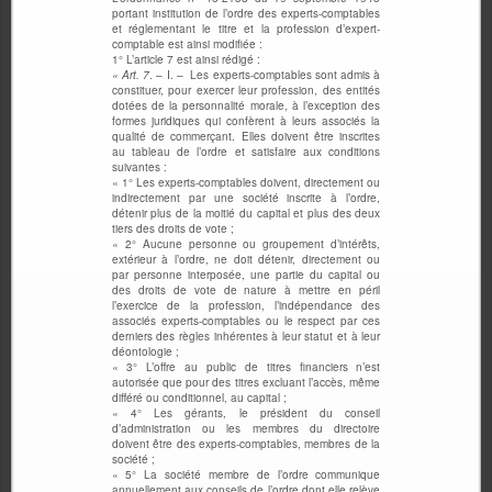
portant institution de l’ordre des experts-comptables
et réglementant le titre et la profession d’expert-
comptable est ainsi modifiée :
1° L’article 7 est ainsi rédigé :
« Art. 7
. – I. – Les experts-comptables sont admis à
constituer, pour exercer leur profession, des entités
dotées de la personnalité morale, à l’exception des
formes juridiques qui confèrent à leurs associés la
qualité de commerçant. Elles doivent être inscrites
au tableau de l’ordre et satisfaire aux conditions
suivantes :
« 1° Les experts-comptables doivent, directement ou
indirectement par une société inscrite à l’ordre,
détenir plus de la moitié du capital et plus des deux
tiers des droits de vote ;
« 2° Aucune personne ou groupement d’intérêts,
extérieur à l’ordre, ne doit détenir, directement ou
par personne interposée, une partie du capital ou
des droits de vote de nature à mettre en péril
l’exercice de la profession, l’indépendance des
associés experts-comptables ou le respect par ces
derniers des règles inhérentes à leur statut et à leur
déontologie ;
« 3° L’offre au public de titres financiers n’est
autorisée que pour des titres excluant l’accès, même
différé ou conditionnel, au capital ;
« 4° Les gérants, le président du conseil
d’administration ou les membres du directoire
doivent être des experts-comptables, membres de la
société ;
« 5° La société membre de l’ordre communique
annuellement aux conseils de l’ordre dont elle relève