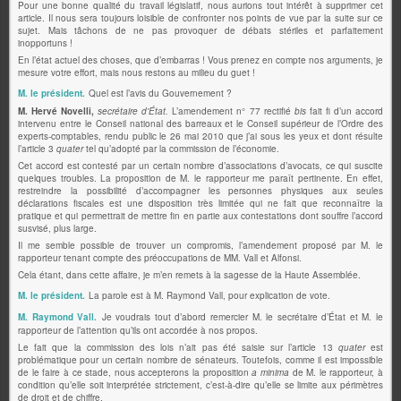
Pour une bonne qualité du travail législatif, nous aurions tout intérêt à supprimer cet
article. Il nous sera toujours loisible de confronter nos points de vue par la suite sur ce
sujet. Mais tâchons de ne pas provoquer de débats stériles et parfaitement
inopportuns !
En l’état actuel des choses, que d’embarras ! Vous prenez en compte nos arguments, je
mesure votre effort, mais nous restons au milieu du guet !
M. le président.
Quel est l’avis du Gouvernement ?
M. Hervé Novelli,
secrétaire d'État.
L’amendement n° 77 rectifié
bis
fait fi d’un accord
intervenu entre le Conseil national des barreaux et le Conseil supérieur de l’Ordre des
experts-comptables, rendu public le 26 mai 2010 que j’ai sous les yeux et dont résulte
l’article 3
quater
tel qu’adopté par la commission de l’économie.
Cet accord est contesté par un certain nombre d’associations d’avocats, ce qui suscite
quelques troubles. La proposition de M. le rapporteur me paraît pertinente. En effet,
restreindre la possibilité d’accompagner les personnes physiques aux seules
déclarations fiscales est une disposition très limitée qui ne fait que reconnaître la
pratique et qui permettrait de mettre fin en partie aux contestations dont souffre l’accord
susvisé, plus large.
Il me semble possible de trouver un compromis, l’amendement proposé par M. le
rapporteur tenant compte des préoccupations de MM. Vall et Alfonsi.
Cela étant, dans cette affaire, je m’en remets à la sagesse de la Haute Assemblée.
M. le président.
La parole est à M. Raymond Vall, pour explication de vote.
M. Raymond Vall.
Je voudrais tout d’abord remercier M. le secrétaire d’État et M. le
rapporteur de l’attention qu’ils ont accordée à nos propos.
Le fait que la commission des lois n’ait pas été saisie sur l’article 13
quater
est
problématique pour un certain nombre de sénateurs. Toutefois, comme il est impossible
de le faire à ce stade, nous accepterons la proposition
a minima
de M. le rapporteur, à
condition qu’elle soit interprétée strictement, c’est-à-dire qu’elle se limite aux périmètres
de droit et de chiffre.