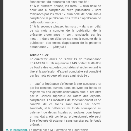
financement du terrorisme est ainsi modifié :
1° À la première phrase, les mots : « d’un délai de
deux ans à compter de cette publication » sont
remplacés par les mots : « d’un délai de deux ans à
compter de la publication des textes d’application de
cette ordonnance » ;
2° À la seconde phrase, les mots : « dans un délai
de six mois à compter de la publication de la
présente ordonnance » sont remplacés par les
mots : « dans un délai de six mois à compter de la
publication des textes d’application de la présente
ordonnance ». –
(Adopté.)
Article 13
ter
Le quatrième alinéa de l’article 22 de l’ordonnance
n° 45-2138 du 19 septembre 1945 portant institution
de l’ordre des experts-comptables et réglementant le
titre et la profession d’expert-comptable est complété
par les mots et deux phrases ainsi rédigée :
« , sauf si l’opération s’effectue à titre accessoire et
par les comptes ouverts dans les livres du fonds de
règlements des experts-comptables créé à cet effet
par le Conseil supérieur de l’ordre des experts-
comptables. Les modalités de fonctionnement et de
contrôle de ce fonds sont fixées par décret.
Toutefois, si la délivrance de fonds correspond au
paiement de dettes fiscales ou sociales pour lequel
un mandat a été confié au professionnel, elle peut
être effectuée directement sans transiter par le fonds
précité. »
M. le président.
La parole est à M. Raymond Vall, sur l'article.