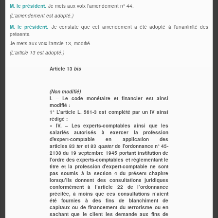
M. le président.
Je mets aux voix l'amendement n° 44.
(L'amendement est adopté.)
M. le président.
Je constate que cet amendement a été adopté à l’unanimité des
présents.
Je mets aux voix l'article 13, modifié.
(L'article 13 est adopté.)
Article 13
bis
(Non modifié)
I. – Le code monétaire et financier est ainsi
modifié :
1° L’article L. 561-3 est complété par un IV ainsi
rédigé :
« IV. – Les experts-comptables ainsi que les
salariés autorisés à exercer la profession
d'expert-comptable en application des
articles 83
ter
et 83
quater
de l'ordonnance n° 45-
2138 du 19 septembre 1945 portant institution de
l'ordre des experts-comptables et réglementant le
titre et la profession d'expert-comptable ne sont
pas soumis à la section 4 du présent chapitre
lorsqu’ils donnent des consultations juridiques
conformément à l’article 22 de l’ordonnance
précitée, à moins que ces consultations n’aient
été fournies à des fins de blanchiment de
capitaux ou de financement du terrorisme ou en
sachant que le client les demande aux fins de