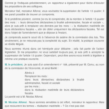
Comme je l’indiquais précédemment, un rapporteur a également pour tâche d’écouter
les propositions de ses collègues.
Monsieur Vall, monsieur Alfonsi, vous souhaitez la suppression de l’article 13
quater
. Il
me paraît possible de trouver un compromis.
Si le problème provient, comme j’ai cru le comprendre, de la mention à l’article 13
quater
des mots : « leurs démarches déclaratives à finalité administrative, fiscale et sociale »,
alors je suis prêt à remplacer ces derniers par les mots : « la réalisation matérielle de
leurs déclarations fiscales », afin de cibler uniquement les déclarations fiscales. Tel est
donc l’objet de l’amendement que je dépose à l’instant.
Je comprends aussi le souci dû à l’absence de saisine de la commission des lois. Très
sincèrement, je ne mesurais pas la complexité du sujet. En réalité, la pratique courante
se révèle illégale.
Nous sommes réunis dans cet hémicycle pour débattre ; cela fait partie de l’action
législative. Si ma proposition ne vous satisfait toujours pas, je suis prêt à accepter la
suppression de l’article 13
quater
. Cependant, peut-être avons-nous intérêt à légaliser
a
minima
une pratique courante.
M. le président.
Je suis saisi d’un amendement n° 188, présenté par M. Cornu, au nom
de la commission de l'économie, et ainsi libellé :
Alinéa 2
Remplacer les mots :
dans leurs démarches déclaratives à finalité
administrative, fiscale et sociale
par les mots :
dans la réalisation matérielle de leurs déclarations
fiscales
La parole est à M. Nicolas Alfonsi.
M. Nicolas Alfonsi.
Nous sommes sensibles à cet effort, monsieur le rapporteur. Mais
que recouvrent les termes « réalisation matérielle » ? Ce n’est pas clair.