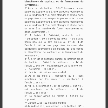
blanchiment de capitaux ou de financement du
terrorisme. » ;
2° Au
a
du I de l’article L. 561-7, les mots : « une
personne appartenant à une catégorie équivalente
sur le fondement d’un droit étranger et située dans
un pays tiers » sont remplacés par les mots : « une
personne appartenant à une catégorie équivalente
sur le fondement d’un droit étranger et située dans
un autre État membre de l’Union européenne ou
dans un pays tiers » ;
3° À l’article L. 561-10-1, après le mot :
« européen », sont insérés les mots : » ou qui ne
figure pas sur la liste prévue au 2° du II de
l’article L. 561-9 des pays tiers imposant des
obligations équivalentes en matière de lutte contre
le blanchiment de capitaux et le financement du
terrorisme » ;
4° À la fin de la seconde phrase du premier alinéa
de l’article L. 561-12, la référence : « IV de
l’article L. 561-10 » est remplacée par la référence :
« II de l’article L. 561-10-2 » ;
5° L’article L. 561-15 est ainsi modifié :
a)
Au II, les mots : « mentionné au I » sont
remplacés par les mots : « mentionné à
l’article L. 561-23 » ;
b)
Au III, la référence : « IV de l’article L. 561-10 »
est remplacée par la référence : « II de
l’article L. 561-10-2 » ;
6° Le dernier alinéa de l’article L. 561-21 est
supprimé ;
7° L’article L. 561-22 est ainsi modifié :
a)
Au
b
des I et II, la référence : « de l’article L. 561-