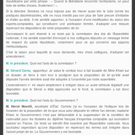
républicaine par cette phrase : « Quand le libéralisme rencontre l’antiracisme, on peut
faire de belles choses, finalement ! ».
Si la directive Services ne nous impose pas de mener aussi loin la lutte contre les
pratiques discriminatoires, elle ne nous interdit pas non plus de faire preuve d’initiative
et d’aller au-delà. Il me semble opportun, à l’occasion d’une modification du statut des
experts-comptables, qui constituent une profession fermée, d’adopter une mesure
reprenant les dispositions de cette proposition de loi.
Connaissant le sort réservé à ce texte par la commission des lois de l’Assemblée
nationale, il me semble essentiel d’envoyer à nos collègues députés un message ferme
de respect du pacte républicain, notamment pour ce qui concerne ses aspects
méritocratiques.
C’est la raison pour laquelle je vous demande, mes chers collègues, d’adopter cet
amendement.
M. le président.
Quel est l’avis de la commission ?
M. Gérard Cornu,
rapporteur.
Je salue le combat tout à fait louable de Mme Khiari sur
ce dossier. Je tiens à mon tour à souligner que la proposition de loi qu’elle avait
déposée l’année dernière avait été adoptée à l’unanimité par notre assemblée.
L’amendement n° 44 visant simplement à intégrer dans un autre véhicule législatif une
disposition que le Sénat a déjà approuvée sur le fond, la commission y est donc
favorable.
M. le président.
Quel est l’avis du Gouvernement ?
M. Hervé Novelli,
secrétaire d'État.
Comme j’ai eu l’occasion de l’indiquer lors de
l’examen de la proposition de loi que vous avez déposée ici même l’an dernier, madame
Khiari, le Gouvernement n’est pas défavorable à la suppression de la condition de
nationalité pour les titulaires du diplôme français d’expertise comptable qui souhaitent
exercer en France. Ce texte va bientôt être examiné par l’Assemblée nationale. Vous
souhaitez cependant qu’une disposition en reprenant les termes soit intégrée dans
l’actuel projet de loi. Le Gouvernement y est favorable.