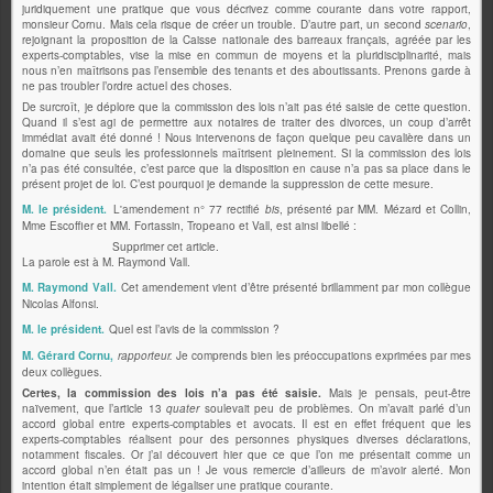
juridiquement une pratique que vous décrivez comme courante dans votre rapport,
monsieur Cornu. Mais cela risque de créer un trouble. D’autre part, un second
scenario
,
rejoignant la proposition de la Caisse nationale des barreaux français, agréée par les
experts-comptables, vise la mise en commun de moyens et la pluridisciplinarité, mais
nous n’en maîtrisons pas l’ensemble des tenants et des aboutissants. Prenons garde à
ne pas troubler l’ordre actuel des choses.
De surcroît, je déplore que la commission des lois n’ait pas été saisie de cette question.
Quand il s’est agi de permettre aux notaires de traiter des divorces, un coup d’arrêt
immédiat avait été donné ! Nous intervenons de façon quelque peu cavalière dans un
domaine que seuls les professionnels maîtrisent pleinement. Si la commission des lois
n’a pas été consultée, c’est parce que la disposition en cause n’a pas sa place dans le
présent projet de loi. C’est pourquoi je demande la suppression de cette mesure.
M. le président.
L'amendement n° 77 rectifié
bis
, présenté par MM. Mézard et Collin,
Mme Escoffier et MM. Fortassin, Tropeano et Vall, est ainsi libellé :
Supprimer cet article.
La parole est à M. Raymond Vall.
M. Raymond Vall.
Cet amendement vient d’être présenté brillamment par mon collègue
Nicolas Alfonsi.
M. le président.
Quel est l’avis de la commission ?
M. Gérard Cornu,
rapporteur.
Je comprends bien les préoccupations exprimées par mes
deux collègues.
Certes, la commission des lois n’a pas été saisie.
Mais je pensais, peut-être
naïvement, que l’article 13
quater
soulevait peu de problèmes. On m’avait parlé d’un
accord global entre experts-comptables et avocats. Il est en effet fréquent que les
experts-comptables réalisent pour des personnes physiques diverses déclarations,
notamment fiscales. Or j’ai découvert hier que ce que l’on me présentait comme un
accord global n’en était pas un ! Je vous remercie d’ailleurs de m’avoir alerté. Mon
intention était simplement de légaliser une pratique courante.