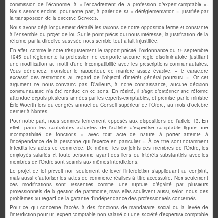
commission de l’économie, à « l’encadrement de la profession d’expert-comptable ».
Nous serions enclins, pour notre part, à parler de sa « déréglementation », justifiée par
la transposition de la directive Services.
Nous avons déjà longuement détaillé les raisons de notre opposition ferme et constante
à l’ensemble du projet de loi. Sur le point précis qui nous intéresse, la justification de la
réforme par la directive susvisée nous semble tout à fait injustifiée.
En effet, comme le note très justement le rapport précité, l’ordonnance du 19 septembre
1945 qui réglemente la profession ne comporte aucune règle discriminatoire justifiant
une modification au motif d’une incompatibilité avec les prescriptions communautaires.
Vous dénoncez, monsieur le rapporteur, de manière assez évasive, « le caractère
excessif des restrictions au regard de l’objectif d’intérêt général poursuivi ». Or cet
argument ne nous convainc pas. D’ailleurs, à notre connaissance, aucune décision
communautaire n’a été rendue en ce sens. En réalité, il s’agit d’entériner une réforme
attendue depuis plusieurs années par les experts-comptables, et promise par le ministre
Éric Woerth lors du congrès annuel du Conseil supérieur de l’Ordre, au mois d’octobre
dernier à Nantes.
Pour notre part, nous sommes fermement opposés aux dispositions de l’article 13. En
effet, parmi les contraintes actuelles de l’activité d’expertise comptable figure une
incompatibilité de fonctions « avec tout acte de nature à porter atteinte à
l’indépendance de la personne qui l’exerce en particulier ». À ce titre sont notamment
interdits les actes de commerce. De même, les conjoints des membres de l’Ordre, les
employés salariés et toute personne ayant des liens ou intérêts substantiels avec les
membres de l’Ordre sont soumis aux mêmes interdictions.
Le projet de loi prévoit non seulement de lever l’interdiction s’appliquant au conjoint,
mais aussi d’autoriser les actes de commerce réalisés à titre accessoire. Non seulement
ces modifications sont ressenties comme une rupture d’égalité par plusieurs
professionnels de la gestion de patrimoine, mais elles soulèvent aussi, selon nous, des
problèmes au regard de la garantie d’indépendance des professionnels concernés.
Pour ce qui concerne l’accès à des fonctions de mandataire social ou la levée de
l’interdiction pour un expert-comptable non salarié ou une société d’expertise comptable