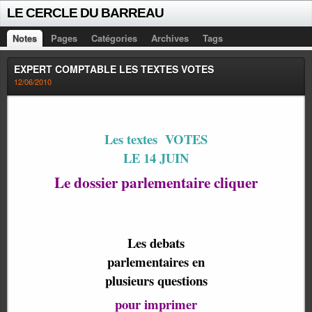
LE CERCLE DU BARREAU
Notes
Pages
Catégories
Archives
Tags
EXPERT COMPTABLE LES TEXTES VOTES
12/06/2010
Les textes VOTES
LE 14 JUIN
Le dossier parlementaire cliquer
Les debats
parlementaires en
plusieurs questions
pour imprimer