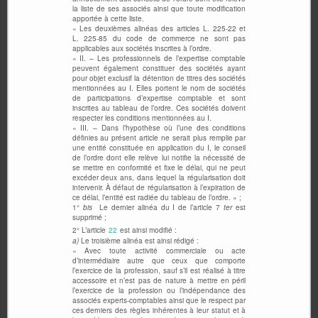
la liste de ses associés ainsi que toute modification
apportée à cette liste.
« Les deuxièmes alinéas des articles L. 225-22 et
L. 225-85 du code de commerce ne sont pas
applicables aux sociétés inscrites à l’ordre.
« II. – Les professionnels de l’expertise comptable
peuvent également constituer des sociétés ayant
pour objet exclusif la détention de titres des sociétés
mentionnées au I. Elles portent le nom de sociétés
de participations d’expertise comptable et sont
inscrites au tableau de l’ordre. Ces sociétés doivent
respecter les conditions mentionnées au I.
« III. – Dans l’hypothèse où l’une des conditions
définies au présent article ne serait plus remplie par
une entité constituée en application du I, le conseil
de l’ordre dont elle relève lui notifie la nécessité de
se mettre en conformité et fixe le délai, qui ne peut
excéder deux ans, dans lequel la régularisation doit
intervenir. À défaut de régularisation à l’expiration de
ce délai, l’entité est radiée du tableau de l’ordre. » ;
1°
bis
Le dernier alinéa du I de l’article 7
ter
est
supprimé ;
2° L’article
22
est ainsi modifié :
a)
Le troisième alinéa est ainsi rédigé :
« Avec toute activité commerciale ou acte
d’intermédiaire autre que ceux que comporte
l’exercice de la profession, sauf s’il est réalisé à titre
accessoire et n’est pas de nature à mettre en péril
l’exercice de la profession ou l’indépendance des
associés experts-comptables ainsi que le respect par
ces derniers des règles inhérentes à leur statut et à