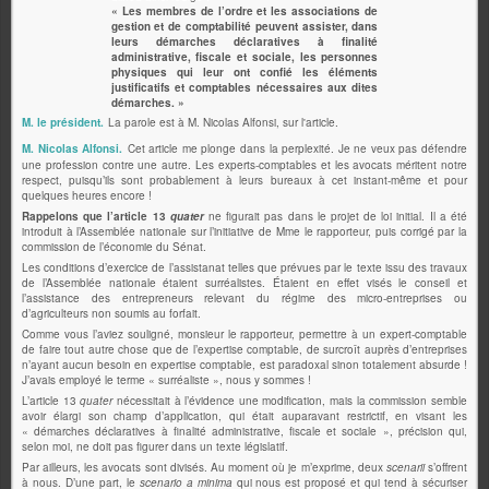
« Les membres de l’ordre et les associations de
gestion et de comptabilité peuvent assister, dans
leurs démarches déclaratives à finalité
administrative, fiscale et sociale, les personnes
physiques qui leur ont confié les éléments
justificatifs et comptables nécessaires aux dites
démarches. »
M. le président.
La parole est à M. Nicolas Alfonsi, sur l'article.
M. Nicolas Alfonsi.
Cet article me plonge dans la perplexité. Je ne veux pas défendre
une profession contre une autre. Les experts-comptables et les avocats méritent notre
respect, puisqu’ils sont probablement à leurs bureaux à cet instant-même et pour
quelques heures encore !
Rappelons que l’article 13
quater
ne figurait pas dans le projet de loi initial. Il a été
introduit à l’Assemblée nationale sur l’initiative de Mme le rapporteur, puis corrigé par la
commission de l’économie du Sénat.
Les conditions d’exercice de l’assistanat telles que prévues par le texte issu des travaux
de l’Assemblée nationale étaient surréalistes. Étaient en effet visés le conseil et
l’assistance des entrepreneurs relevant du régime des micro-entreprises ou
d’agriculteurs non soumis au forfait.
Comme vous l’aviez souligné, monsieur le rapporteur, permettre à un expert-comptable
de faire tout autre chose que de l’expertise comptable, de surcroît auprès d’entreprises
n’ayant aucun besoin en expertise comptable, est paradoxal sinon totalement absurde !
J’avais employé le terme « surréaliste », nous y sommes !
L’article 13
quater
nécessitait à l’évidence une modification, mais la commission semble
avoir élargi son champ d’application, qui était auparavant restrictif, en visant les
« démarches déclaratives à finalité administrative, fiscale et sociale », précision qui,
selon moi, ne doit pas figurer dans un texte législatif.
Par ailleurs, les avocats sont divisés. Au moment où je m’exprime, deux
scenarii
s’offrent
à nous. D’une part, le
scenario a minima
qui nous est proposé et qui tend à sécuriser