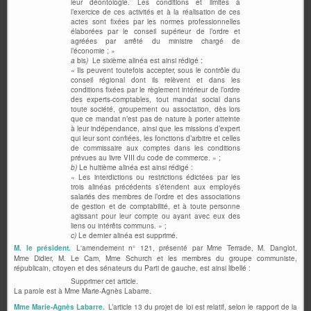
leur déontologie. Les conditions et limites à
l’exercice de ces activités et à la réalisation de ces
actes sont fixées par les normes professionnelles
élaborées par le conseil supérieur de l’ordre et
agréées par arrêté du ministre chargé de
l’économie ; »
a
bis
)
Le sixième alinéa est ainsi rédigé :
« Ils peuvent toutefois accepter, sous le contrôle du
conseil régional dont ils relèvent et dans les
conditions fixées par le règlement intérieur de l’ordre
des experts-comptables, tout mandat social dans
toute société, groupement ou association, dès lors
que ce mandat n’est pas de nature à porter atteinte
à leur indépendance, ainsi que les missions d’expert
qui leur sont confiées, les fonctions d’arbitre et celles
de commissaire aux comptes dans les conditions
prévues au livre VIII du code de commerce. » ;
b)
Le huitième alinéa est ainsi rédigé :
« Les interdictions ou restrictions édictées par les
trois alinéas précédents s’étendent aux employés
salariés des membres de l’ordre et des associations
de gestion et de comptabilité, et à toute personne
agissant pour leur compte ou ayant avec eux des
liens ou intérêts communs. » ;
c)
Le dernier alinéa est supprimé.
M. le président.
L'amendement n° 121, présenté par Mme Terrade, M. Danglot,
Mme Didier, M. Le Cam, Mme Schurch et les membres du groupe communiste,
républicain, citoyen et des sénateurs du Parti de gauche, est ainsi libellé :
Supprimer cet article.
La parole est à Mme Marie-Agnès Labarre.
Mme Marie-Agnès Labarre.
L’article 13 du projet de loi est relatif, selon le rapport de la