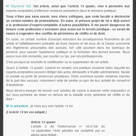
M. Raymond Vall.
Cet article, ainsi que l’article 13
quater
, vise à permettre aux
experts-comptables d’effectuer certaines prestations dans le domaine juridique.
Vous n’êtes pas sans savoir, mes chers collègues, que cette faculté a déclenché
un certain nombre de protestations. En outre, le présent projet de loi a déjà ouvert
à la profession d’expert-comptable d’autres possibilités. Il me paraît dangereux de
laisser cette profession s’aventurer plus avant sur le terrain juridique : ce serait de
nature à engendrer des conflits de périmètres de chiffre et de droit.
En outre, un certain nombre d’avocats redoutent les conséquences financières de cet
article et l’affaiblissement probable de leurs moyens et de ceux de la Caisse autonome
des règlements pécuniaires des avocats, fort utile pourtant dans les barreaux de
province pour assurer l’assistance juridique et la formation des jeunes avocats. Nous
avons tous été contactés, par courrier ou fax, par ces professionnels.
C’est pourquoi je souhaite la modification ou la suppression de cet article.
Quant à l’article 13
quater
, il prend en compte une pratique courante selon laquelle les
experts-comptables peuvent rédiger des actes déclaratifs à finalité administrative, fiscale
et sociale au profit de personnes physiques. Cette ouverture suscite certaines craintes
de la part des avocats, notamment celle de perdre un pan de leur activité de conseil et
d’assistance.
Nous devons essayer de trouver une solution de nature à rassurer cette corporation et
qui nous permette de rester en dehors de la bataille entre périmètre de chiffre et de
droit !
M. le président.
Je mets aux voix l'article 13
ter
.
(L'article 13
ter
est adopté.)
Article 13
quater
L’article 2 de l’ordonnance n° 45-2138 du
19 septembre 1945 précitée est complété par un
alinéa ainsi rédigé :