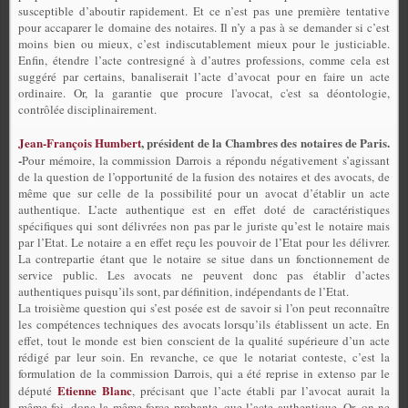
susceptible d’aboutir rapidement. Et ce n’est pas une première tentative
pour accaparer le domaine des notaires. Il n’y a pas à se demander si c’est
moins bien ou mieux, c’est indiscutablement mieux pour le justiciable.
Enfin, étendre l’acte contresigné à d’autres professions, comme cela est
suggéré par certains, banaliserait l’acte d’avocat pour en faire un acte
ordinaire. Or, la garantie que procure l'avocat, c'est sa déontologie,
contrôlée disciplinairement.
Jean-François Humbert
, président de la Chambres des notaires de Paris.
-
Pour mémoire, la commission Darrois a répondu négativement s’agissant
de la question de l’opportunité de la fusion des notaires et des avocats, de
même que sur celle de la possibilité pour un avocat d’établir un acte
authentique. L’acte authentique est en effet doté de caractéristiques
spécifiques qui sont délivrées non pas par le juriste qu’est le notaire mais
par l’Etat. Le notaire a en effet reçu les pouvoir de l’Etat pour les délivrer.
La contrepartie étant que le notaire se situe dans un fonctionnement de
service public. Les avocats ne peuvent donc pas établir d’actes
authentiques puisqu’ils sont, par définition, indépendants de l’Etat.
La troisième question qui s’est posée est de savoir si l’on peut reconnaître
les compétences techniques des avocats lorsqu’ils établissent un acte. En
effet, tout le monde est bien conscient de la qualité supérieure d’un acte
rédigé par leur soin. En revanche, ce que le notariat conteste, c’est la
formulation de la commission Darrois, qui a été reprise in extenso par le
Etienne Blanc
député
, précisant que l’acte établi par l’avocat aurait la
même foi, donc la même force probante, que l’acte authentique. Or, on ne