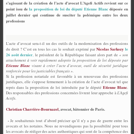
s’agissant de la création de l’acte d’avocat L’Agefi Actifs revient sur ce
point issu de
la proposition de loi du député Etienne Blanc
déposée en
juillet dernier qui continue de susciter la polémique entre les deux
professions
L’acte d’avocat sera-t-il un des outils de la modernisation des professions
Nicolas Sarkozy
le
du droit ? C’est en tous les cas le souhait exprimé par
26 août dernier
,
le président de la République faisant alors part de
« son
attachement à voir rapidement adoptée la proposition de loi déposée par
Etienne Blanc
visant à créer l’acte d’avocat, outil de sécurité juridique
renforcée pour les justiciables français ».
Si la profession notariale est favorable à un renouveau des professions
juridiques, elle s’oppose fermement à la création de l’acte d’avocat tel que
Etienne Blanc
repris dans la proposition de loi introduite par le député
.
Des responsables des professions concernées livrent leur approche à
L’Agefi
Actifs
.
Christian Charrière-Bournazel
, avocat, bâtonnier de Paris.
-
Je souhaiterais tout d’abord préciser qu’il n’y a pas de guerre entre les
avocats et les notaires. Nous ne revendiquons pas la possibilité pour tous
les avocats de rédiger des actes authentiques qui sont de la compétence des