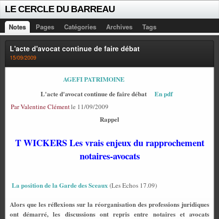
LE CERCLE DU BARREAU
Notes
Pages
Catégories
Archives
Tags
L'acte d'avocat continue de faire débat
15/09/2009
AGEFI PATRIMOINE
L'acte d'avocat continue de faire débat
En pdf
Par Valentine Clément
le 11/09/2009
Rappel
T WICKERS Les vrais enjeux du rapprochement
notaires-avocats
La position de la Garde des Sceaux
(Les Echos 17.09)
Alors que les réflexions sur la réorganisation des professions juridiques
ont démarré, les discussions ont repris entre notaires et avocats