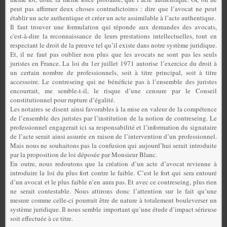
peut pas affirmer deux choses contradictoires : dire que l’avocat ne peut
établir un acte authentique et créer un acte assimilable à l’acte authentique.
Il faut trouver une formulation qui réponde aux demandes des avocats,
c'est-à-dire la reconnaissance de leurs prestations intellectuelles, tout en
respectant le droit de la preuve tel qu’il existe dans notre système juridique.
Et, il ne faut pas oublier non plus que les avocats ne sont pas les seuls
juristes en France. La loi du 1er juillet 1971 autorise l’exercice du droit à
un certain nombre de professionnels, soit à titre principal, soit à titre
accessoire. Le contreseing qui ne bénéficie pas à l’ensemble des juristes
encourrait, me semble-t-il, le risque d’une censure par le Conseil
constitutionnel pour rupture d’égalité.
Les notaires se disent ainsi favorables à la mise en valeur de la compétence
de l’ensemble des juristes par l’institution de la notion de contreseing. Le
professionnel engagerait ici sa responsabilité et l’information du signataire
de l’acte serait ainsi assurée en raison de l’intervention d’un professionnel.
Mais nous ne souhaitons pas la confusion qui aujourd’hui serait introduite
par la proposition de loi déposée par Monsieur Blanc.
En outre, nous redoutons que la création d’un acte d’avocat revienne à
introduire la loi du plus fort contre le faible. C’est le fort qui sera entouré
d’un avocat et le plus faible n’en aura pas. Et avec ce contreseing, plus rien
ne serait contestable. Nous attirons donc l’attention sur le fait qu’une
mesure comme celle-ci pourrait être de nature à totalement bouleverser un
système juridique. Il nous semble important qu’une étude d’impact sérieuse
soit effectuée à ce titre.