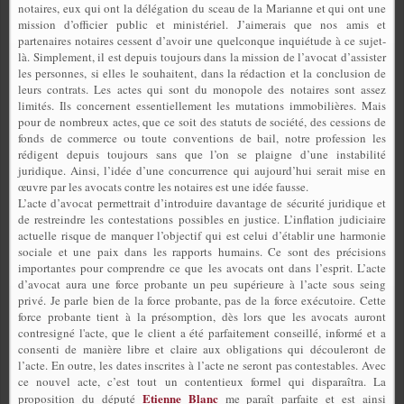
notaires, eux qui ont la délégation du sceau de la Marianne et qui ont une
mission d’officier public et ministériel. J’aimerais que nos amis et
partenaires notaires cessent d’avoir une quelconque inquiétude à ce sujet-
là. Simplement, il est depuis toujours dans la mission de l’avocat d’assister
les personnes, si elles le souhaitent, dans la rédaction et la conclusion de
leurs contrats. Les actes qui sont du monopole des notaires sont assez
limités. Ils concernent essentiellement les mutations immobilières. Mais
pour de nombreux actes, que ce soit des statuts de société, des cessions de
fonds de commerce ou toute conventions de bail, notre profession les
rédigent depuis toujours sans que l’on se plaigne d’une instabilité
juridique. Ainsi, l’idée d’une concurrence qui aujourd’hui serait mise en
œuvre par les avocats contre les notaires est une idée fausse.
L’acte d’avocat permettrait d’introduire davantage de sécurité juridique et
de restreindre les contestations possibles en justice. L’inflation judiciaire
actuelle risque de manquer l’objectif qui est celui d’établir une harmonie
sociale et une paix dans les rapports humains. Ce sont des précisions
importantes pour comprendre ce que les avocats ont dans l’esprit. L’acte
d’avocat aura une force probante un peu supérieure à l’acte sous seing
privé. Je parle bien de la force probante, pas de la force exécutoire. Cette
force probante tient à la présomption, dès lors que les avocats auront
contresigné l'acte, que le client a été parfaitement conseillé, informé et a
consenti de manière libre et claire aux obligations qui découleront de
l’acte. En outre, les dates inscrites à l’acte ne seront pas contestables. Avec
ce nouvel acte, c’est tout un contentieux formel qui disparaîtra. La
Etienne Blanc
proposition du député
me paraît parfaite et est ainsi